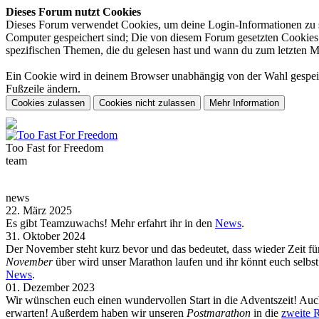
Dieses Forum nutzt Cookies
Dieses Forum verwendet Cookies, um deine Login-Informationen zu spe
Computer gespeichert sind; Die von diesem Forum gesetzten Cookies d
spezifischen Themen, die du gelesen hast und wann du zum letzten Mal 
Ein Cookie wird in deinem Browser unabhängig von der Wahl gespeiche
Fußzeile ändern.
Too Fast for
Freedom
team
news
22. März 2025
Es gibt Teamzuwachs! Mehr erfahrt ihr in den
News
.
31. Oktober 2024
Der November steht kurz bevor und das bedeutet, dass wieder Zeit f
November
über wird unser Marathon laufen und ihr könnt euch selb
News
.
01. Dezember 2023
Wir wünschen euch einen wundervollen Start in die Adventszeit! Auch
erwarten! Außerdem haben wir unseren
Postmarathon
in die
zweite 