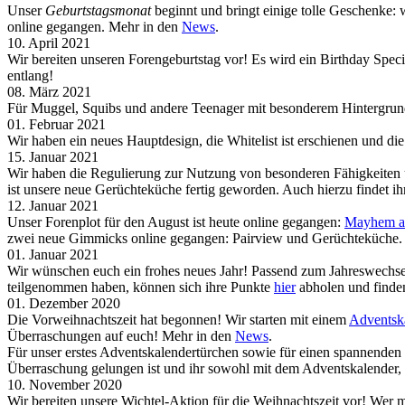
Unser
Geburtstagsmonat
beginnt und bringt einige tolle Geschenke: 
online gegangen. Mehr in den
News
.
10. April 2021
Wir bereiten unseren Forengeburtstag vor! Es wird ein Birthday Sp
entlang!
08. März 2021
Für Muggel, Squibs und andere Teenager mit besonderem Hintergrund 
01. Februar 2021
Wir haben ein neues Hauptdesign, die Whitelist ist erschienen und 
15. Januar 2021
Wir haben die Regulierung zur Nutzung von besonderen Fähigkeiten 
ist unsere neue Gerüchteküche fertig geworden. Auch hierzu findet i
12. Januar 2021
Unser Forenplot für den August ist heute online gegangen:
Mayhem at
zwei neue Gimmicks online gegangen: Pairview und Gerüchteküche.
01. Januar 2021
Wir wünschen euch ein frohes neues Jahr! Passend zum Jahreswechsel
teilgenommen haben, können sich ihre Punkte
hier
abholen und finden
01. Dezember 2020
Die Vorweihnachtszeit hat begonnen! Wir starten mit einem
Adventsk
Überraschungen auf euch! Mehr in den
News
.
Für unser erstes Adventskalendertürchen sowie für einen spannende
Überraschung gelungen ist und ihr sowohl mit dem Adventskalender,
10. November 2020
Wir bereiten unsere Wichtel-Aktion für die Weihnachtszeit vor! Wer