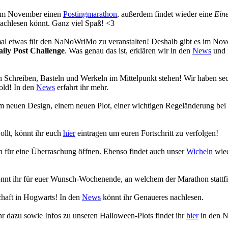
s im November einen
Postingmarathon
, außerdem findet wieder eine
Eine
achlesen könnt. Ganz viel Spaß! <3
 mal etwas für den NaNoWriMo zu veranstalten! Deshalb gibt es im No
aily Post Challenge
. Was genau das ist, erklären wir in den
News
und 
 Schreiben, Basteln und Werkeln im Mittelpunkt stehen! Wir haben se
old! In den
News
erfahrt ihr mehr.
em neuen Design, einem neuen Plot, einer wichtigen Regeländerung bei
ollt, könnt ihr euch
hier
eintragen um euren Fortschritt zu verfolgen!
en für eine Überraschung öffnen. Ebenso findet auch unser
Wicheln
wied
nnt ihr für euer Wunsch-Wochenende, an welchem der Marathon stattfi
chaft in Hogwarts! In den
News
könnt ihr Genaueres nachlesen.
r dazu sowie Infos zu unseren Halloween-Plots findet ihr
hier
in den 