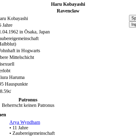
Haru Kobayashi
Ravenclaw
aru Kobayashi
Sp
In
6 Jahre
1.04.1962 in Ōsaka, Japan
aubereigemeinschaft
Halbblut)
ohnhaft in Hogwarts
bere Mittelschicht
isexuell
erlobt
iura Haruma
95 Hauspunkte
8.59ʛ
Patronus
Beherrscht keinen Patronus
nen
Arya Wyndham
• 11 Jahre
• Zaubereigemeinschaft