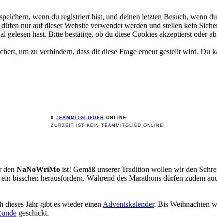
ichern, wenn du registriert bist, und deinen letzten Besuch, wenn du 
üfen nur auf dieser Website verwendet werden und stellen kein Sicher
gelesen hast. Bitte bestätige, ob du diese Cookies akzeptierst oder ab
rt, um zu verhindern, dass dir diese Frage erneut gestellt wird. Du ka
0
TEAMMITGLIEDER
ONLINE
ZURZEIT IST KEIN TEAMMITGLIED ONLINE!
ür den
NaNoWriMo
ist! Gemäß unserer Tradition wollen wir den Sch
st ein bisschen herausfordern. Während des Marathons dürfen zudem a
 dieses Jahr gibt es wieder einen
Adventskalender
. Bis Weihnachten w
Runde
geschickt.