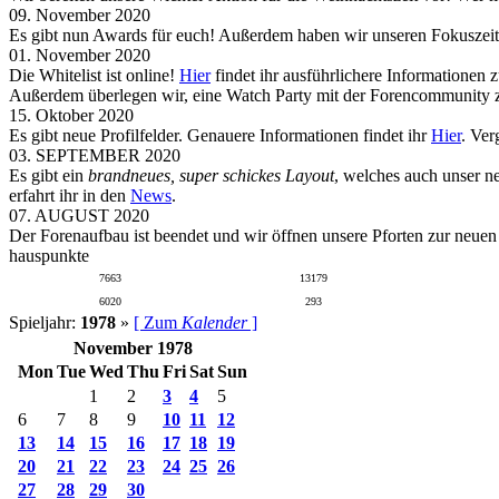
09. November 2020
Es gibt nun Awards für euch! Außerdem haben wir unseren Fokuszeit
01. November 2020
Die Whitelist ist online!
Hier
findet ihr ausführlichere Informationen 
Außerdem überlegen wir, eine Watch Party mit der Forencommunity zu
15. Oktober 2020
Es gibt neue Profilfelder. Genauere Informationen findet ihr
Hier
. Ver
03. SEPTEMBER 2020
Es gibt ein
brandneues, super schickes Layout
, welches auch unser n
erfahrt ihr in den
News
.
07. AUGUST 2020
Der Forenaufbau ist beendet und wir öffnen unsere Pforten zur neue
hauspunkte
7663
13179
6020
293
Spieljahr:
1978
»
[ Zum
Kalender
]
November 1978
Mon
Tue
Wed
Thu
Fri
Sat
Sun
1
2
3
4
5
6
7
8
9
10
11
12
13
14
15
16
17
18
19
20
21
22
23
24
25
26
27
28
29
30