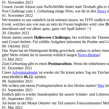
01. November 2023
Unsere zweite Aktion zum NaNoWriMo findet statt! Deshalb gibt e
Post Challenge zum 1. Geburtstag einige Preis, wie ihr in den
News
n
01. November 2022
Wir konnten es uns natürlich nicht nehmen lassen, im TFFF endlich
Event, welches uns von nun an stets im Forum begleiten wird: eine
D
durchlesen und vor allem: ganz, ganz viel Spaß haben! <3
20. Oktober 2022
Heute starten unsere
Halloween Challenges
, bei welchen die Themen
und
Grusel
drehen. Für erfüllte Aufgaben bekommt ihr Punkte und G
08. Oktober 2022
Das Team hat im Hintergrund fleißig gewerkelt, sodass es neben ein
gibt! Mehr erfahrt ihr in unserem wirklich langen
News-Beitrag
!
13. Mai 2022
Zum Geburtstag gibt es einen
Postmarathon
. Wenn ihr teilnehmen w
01. Dezember 2021
Unser
Adventskalender
ist wieder da! Ihr könnt jeden Tag ein Türch
einschließlich
06.12.
melden.
08. September 2021
Wir wollen mit einem
Postingmarathon
in den Herbst starten!
Hier
kö
03. September 2021
Endlich gibt es wieder
Stundenpläne
für unsere Schüler- und Lehrers
01. September 2021
Ab heute ist der Monat
Oktober
ein Teil unseres Fokuszeitraums! Meh
01. Mai 2021