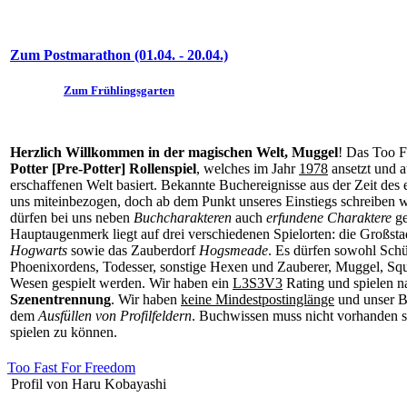
Zum Postmarathon (01.04. - 20.04.)
Zum Frühlingsgarten
Herzlich Willkommen in der magischen Welt, Muggel
! Das Too F
Potter [Pre-Potter] Rollenspiel
, welches im Jahr
1978
ansetzt und a
erschaffenen Welt basiert. Bekannte Buchereignisse aus der Zeit des
uns miteinbezogen, doch ab dem Punkt unseres Einstiegs schreiben w
dürfen bei uns neben
Buchcharakteren
auch
erfundene Charaktere
ge
Hauptaugenmerk liegt auf drei verschiedenen Spielorten: die Großst
Hogwarts
sowie das Zauberdorf
Hogsmeade
. Es dürfen sowohl Schü
Phoenixordens, Todesser, sonstige Hexen und Zauberer, Muggel, Squ
Wesen gespielt werden. Wir haben ein
L3S3V3
Rating und spielen n
Szenentrennung
. Wir haben
keine Mindestpostinglänge
und unser B
dem
Ausfüllen von Profilfeldern
. Buchwissen muss nicht vorhanden se
spielen zu können.
Too Fast For Freedom
Profil von Haru Kobayashi