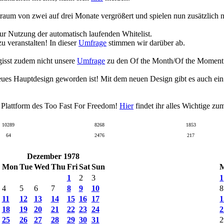
raum von zwei auf drei Monate vergrößert und spielen nun zusätzlich
zur Nutzung der automatisch laufenden Whitelist.
 veranstalten! In dieser
Umfrage
stimmen wir darüber ab.
gisst zudem nicht unsere
Umfrage
zu den Of the Month/Of the Moment Wa
eues Hauptdesign geworden ist! Mit dem neuen Design gibt es auch ei
n Plattform des Too Fast For Freedom!
Hier
findet ihr alles Wichtige z
10289
8268
1853
64
2476
217
Dezember 1978
Mon
Tue
Wed
Thu
Fri
Sat
Sun
1
2
3
1
4
5
6
7
8
9
10
8
11
12
13
14
15
16
17
1
18
19
20
21
22
23
24
2
25
26
27
28
29
30
31
2