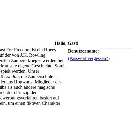
Hallo, Gast!
ast For Freedom ist ein
Harry
Benutzername:
uf der von J.K. Rowling
(Passwort vergessen?)
 ersten Zaubererkrieges werden bei
ir unsere eigene Geschichte. Somit
spielt werden. Unser
adt
London
, die Zauberschule
ler aus Hogwarts, Mitglieder des
ibs als auch andere magische
ach dem Prinzip der
ewerbungsverfahren basiert auf
in, um einen fiktiven Charakter