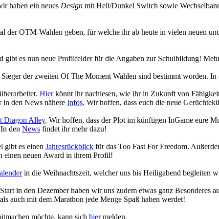
wir haben ein neues
Design
mit Hell/Dunkel Switch sowie Wechselbanne
ecial der OTM-Wahlen geben, für welche ihr ab heute in vielen neuen
gibt es nun neue Profilfelder für die Angaben zur Schulbildung! Mehr
die Sieger der zweiten Of The Moment Wahlen sind bestimmt worden. In
überarbeitet.
Hier
könnt ihr nachlesen, wie ihr in Zukunft von Fähigk
hr in den News nähere
Infos
. Wir hoffen, dass euch die neue Gerüchtekü
 Diagon Alley
. Wir hoffen, dass der Plot im künftigen InGame eure 
 In den
News
findet ihr mehr dazu!
 gibt es einen
Jahresrückblick
für das Too Fast For Freedom. Außerdem
 einen neuen Award in ihrem Profil!
alender
in die Weihnachtszeit, welcher uns bis Heiligabend begleiten w
n Start in den Dezember haben wir uns zudem etwas ganz Besonderes a
 als auch mit dem Marathon jede Menge Spaß haben werdet!
 mitmachen möchte, kann sich
hier
melden.