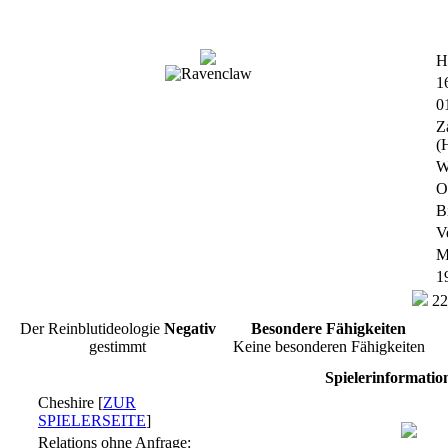
H
1
0
Z
(
W
O
B
V
M
1
22
Der Reinblutideologie
Negativ
Besondere Fähigkeiten
gestimmt
Keine besonderen Fähigkeiten
Spielerinformatio
Cheshire [
ZUR
SPIELERSEITE
]
Relations ohne Anfrage: