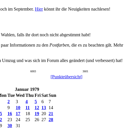
 noch im September.
Hier
könnt ihr die Neuigkeiten nachlesen!
hlen, falls ihr dort noch nicht abgestimmt habt!
n paar Informationen zu den
Postfarben
, die es zu beachten gilt. Mehr
um Umzug und was sich im Forum alles geändert (und verbessert) hat!
6003
3601
[Punkteübersicht]
Januar 1979
Mon
Tue
Wed
Thu
Fri
Sat
Sun
2
3
4
5
6
7
9
10
11
12
13
14
5
16
17
18
19
20
21
2
23
24
25
26
27
28
9
30
31