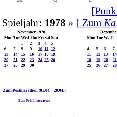
6020
293
64
[Punk
Spieljahr:
1978
»
[ Zum
Ka
November 1978
Dezembe
Mon
Tue
Wed
Thu
Fri
Sat
Sun
Mon
Tue
Wed
T
1
2
3
4
5
6
7
8
9
10
11
12
4
5
6
7
13
14
15
16
17
18
19
11
12
13
14
20
21
22
23
24
25
26
18
19
20
21
27
28
29
30
25
26
27
28
Zum Postmarathon (01.04. - 20.04.)
Zum Frühlingsgarten