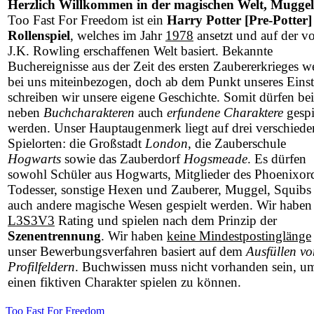
Herzlich Willkommen in der magischen Welt, Muggel
Too Fast For Freedom ist ein
Harry Potter [Pre-Potter]
Rollenspiel
, welches im Jahr
1978
ansetzt und auf der v
J.K. Rowling erschaffenen Welt basiert. Bekannte
Buchereignisse aus der Zeit des ersten Zaubererkrieges w
bei uns miteinbezogen, doch ab dem Punkt unseres Einst
schreiben wir unsere eigene Geschichte. Somit dürfen be
neben
Buchcharakteren
auch
erfundene Charaktere
gespi
werden. Unser Hauptaugenmerk liegt auf drei verschied
Spielorten: die Großstadt
London
, die Zauberschule
Hogwarts
sowie das Zauberdorf
Hogsmeade
. Es dürfen
sowohl Schüler aus Hogwarts, Mitglieder des Phoenixor
Todesser, sonstige Hexen und Zauberer, Muggel, Squibs 
auch andere magische Wesen gespielt werden. Wir haben
L3S3V3
Rating und spielen nach dem Prinzip der
Szenentrennung
. Wir haben
keine Mindestpostinglänge
unser Bewerbungsverfahren basiert auf dem
Ausfüllen vo
Profilfeldern
. Buchwissen muss nicht vorhanden sein, u
einen fiktiven Charakter spielen zu können.
Too Fast For Freedom