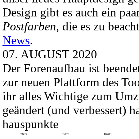
Design gibt es auch ein paa
Postfarben
, die es zu beach
News
.
07. AUGUST 2020
Der Forenaufbau ist beendet
zur neuen Plattform des To
ihr alles Wichtige zum Umz
geändert (und verbessert) ha
hauspunkte
7663
13179
10289