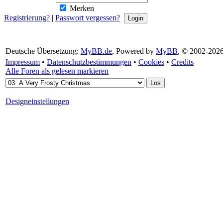
Merken
Registrierung?
|
Passwort vergessen?
Deutsche Übersetzung:
MyBB.de
, Powered by
MyBB
, © 2002-202
Impressum
•
Datenschutzbestimmungen
•
Cookies
•
Credits
Alle Foren als gelesen markieren
Designeinstellungen