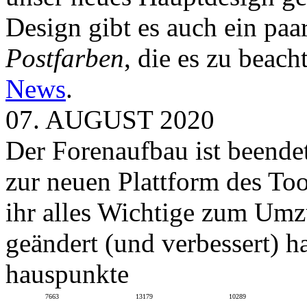
Design gibt es auch ein paa
Postfarben
, die es zu beach
News
.
07. AUGUST 2020
Der Forenaufbau ist beendet
zur neuen Plattform des To
ihr alles Wichtige zum Umz
geändert (und verbessert) ha
hauspunkte
7663
13179
10289