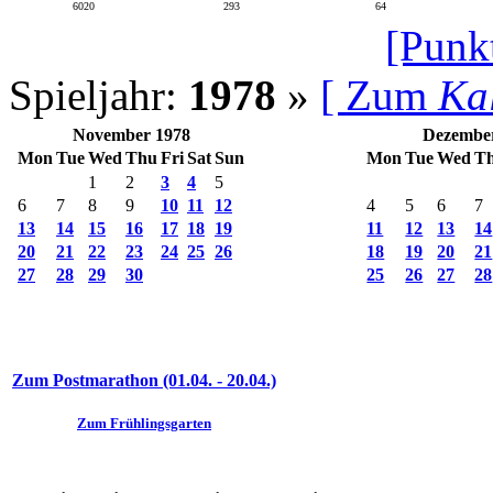
6020
293
64
[Punk
Spieljahr:
1978
»
[ Zum
Ka
November 1978
Dezembe
Mon
Tue
Wed
Thu
Fri
Sat
Sun
Mon
Tue
Wed
T
1
2
3
4
5
6
7
8
9
10
11
12
4
5
6
7
13
14
15
16
17
18
19
11
12
13
14
20
21
22
23
24
25
26
18
19
20
21
27
28
29
30
25
26
27
28
Zum Postmarathon (01.04. - 20.04.)
Zum Frühlingsgarten