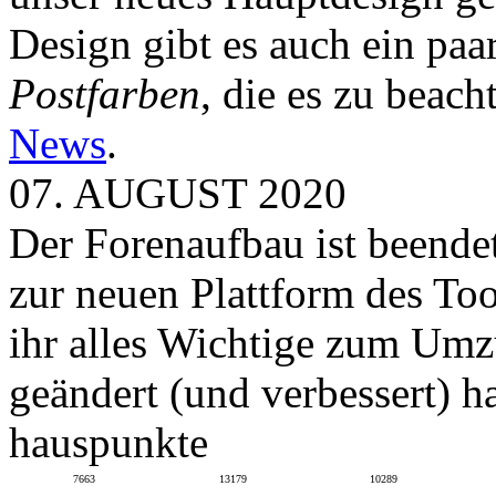
Design gibt es auch ein paa
Postfarben
, die es zu beach
News
.
07. AUGUST 2020
Der Forenaufbau ist beendet
zur neuen Plattform des To
ihr alles Wichtige zum Umz
geändert (und verbessert) ha
hauspunkte
7663
13179
10289