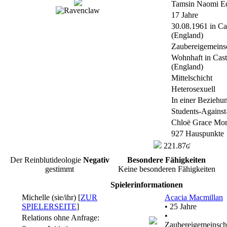
Tamsin Naomi E
17 Jahre
30.08.1961 in Ca
(England)
Zaubereigemeinsc
Wohnhaft in Cas
(England)
Mittelschicht
Heterosexuell
In einer Beziehu
Students-Again
Chloë Grace Mor
927 Hauspunkte
221.87ʛ
Der Reinblutideologie
Negativ
Besondere Fähigkeiten
gestimmt
Keine besonderen Fähigkeiten
Spielerinformationen
Michelle (sie/ihr) [
ZUR
Acacia Macmillan
SPIELERSEITE
]
• 25 Jahre
•
Relations ohne Anfrage:
Zaubereigemeinsch