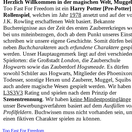
Herzlich Willkommen in der magischen Welt, Muggel
Too Fast For Freedom ist ein
Harry Potter [Pre-Potter]
Rollenspiel
, welches im Jahr
1978
ansetzt und auf der v
J.K. Rowling erschaffenen Welt basiert. Bekannte
Buchereignisse aus der Zeit des ersten Zaubererkrieges w
bei uns miteinbezogen, doch ab dem Punkt unseres Einst
schreiben wir unsere eigene Geschichte. Somit dürfen be
neben
Buchcharakteren
auch
erfundene Charaktere
gespi
werden. Unser Hauptaugenmerk liegt auf drei verschied
Spielorten: die Großstadt
London
, die Zauberschule
Hogwarts
sowie das Zauberdorf
Hogsmeade
. Es dürfen
sowohl Schüler aus Hogwarts, Mitglieder des Phoenixor
Todesser, sonstige Hexen und Zauberer, Muggel, Squibs 
auch andere magische Wesen gespielt werden. Wir haben
L3S3V3
Rating und spielen nach dem Prinzip der
Szenentrennung
. Wir haben
keine Mindestpostinglänge
unser Bewerbungsverfahren basiert auf dem
Ausfüllen vo
Profilfeldern
. Buchwissen muss nicht vorhanden sein, u
einen fiktiven Charakter spielen zu können.
Too Fast For Freedom