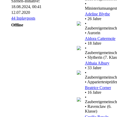
Szenen-Initiative:
•
18.08.2024, 00:41
Ministeriumsangeste
12.07.2020
Adeline Blythe
44 Inplayposts
• 26 Jahre
•
Offline
Zaubereigemeinsch
• Aurorin
Aldora Cattermole
• 18 Jahre
•
Zaubereigemeinsch
• Slytherin (7. Klas
Althaia Albury
• 33 Jahre
•
Zaubereigemeinsch
• Appariertestprüfe
Beatrice Corner
• 16 Jahre
•
Zaubereigemeinsch
• Ravenclaw (6.
Klasse)
Cecilia Rowle