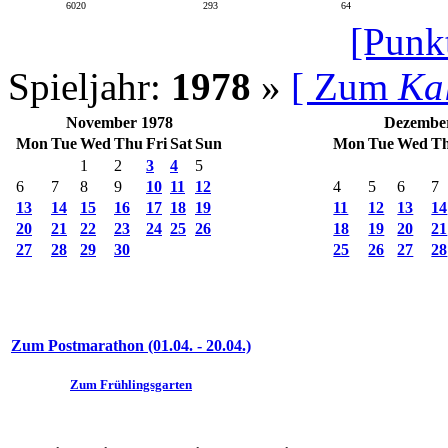
6020
293
64
[Punk
Spieljahr:
1978
»
[ Zum
Ka
November 1978
Dezembe
Mon
Tue
Wed
Thu
Fri
Sat
Sun
Mon
Tue
Wed
T
1
2
3
4
5
6
7
8
9
10
11
12
4
5
6
7
13
14
15
16
17
18
19
11
12
13
14
20
21
22
23
24
25
26
18
19
20
21
27
28
29
30
25
26
27
28
Zum Postmarathon (01.04. - 20.04.)
Zum Frühlingsgarten