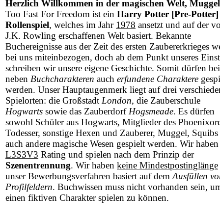
Herzlich Willkommen in der magischen Welt, Muggel
Too Fast For Freedom ist ein
Harry Potter [Pre-Potter]
Rollenspiel
, welches im Jahr
1978
ansetzt und auf der v
J.K. Rowling erschaffenen Welt basiert. Bekannte
Buchereignisse aus der Zeit des ersten Zaubererkrieges w
bei uns miteinbezogen, doch ab dem Punkt unseres Einst
schreiben wir unsere eigene Geschichte. Somit dürfen be
neben
Buchcharakteren
auch
erfundene Charaktere
gespi
werden. Unser Hauptaugenmerk liegt auf drei verschied
Spielorten: die Großstadt
London
, die Zauberschule
Hogwarts
sowie das Zauberdorf
Hogsmeade
. Es dürfen
sowohl Schüler aus Hogwarts, Mitglieder des Phoenixor
Todesser, sonstige Hexen und Zauberer, Muggel, Squibs 
auch andere magische Wesen gespielt werden. Wir haben
L3S3V3
Rating und spielen nach dem Prinzip der
Szenentrennung
. Wir haben
keine Mindestpostinglänge
unser Bewerbungsverfahren basiert auf dem
Ausfüllen vo
Profilfeldern
. Buchwissen muss nicht vorhanden sein, u
einen fiktiven Charakter spielen zu können.