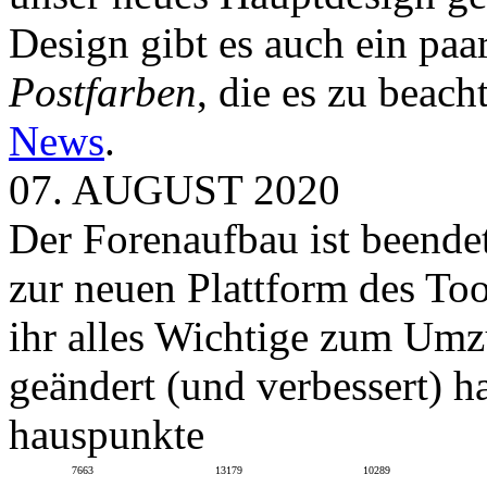
Design gibt es auch ein paa
Postfarben
, die es zu beach
News
.
07. AUGUST 2020
Der Forenaufbau ist beendet
zur neuen Plattform des To
ihr alles Wichtige zum Umz
geändert (und verbessert) ha
hauspunkte
7663
13179
10289