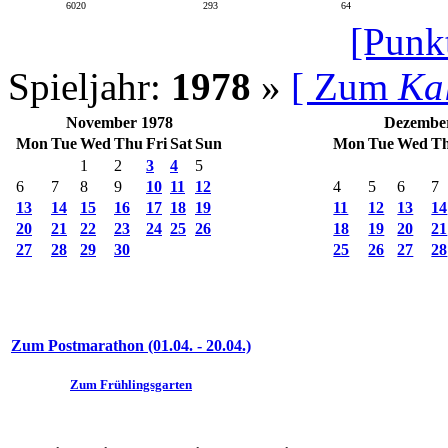
6020
293
64
[Punk
Spieljahr:
1978
»
[ Zum
Ka
November 1978
Dezembe
Mon
Tue
Wed
Thu
Fri
Sat
Sun
Mon
Tue
Wed
T
1
2
3
4
5
6
7
8
9
10
11
12
4
5
6
7
13
14
15
16
17
18
19
11
12
13
14
20
21
22
23
24
25
26
18
19
20
21
27
28
29
30
25
26
27
28
Zum Postmarathon (01.04. - 20.04.)
Zum Frühlingsgarten