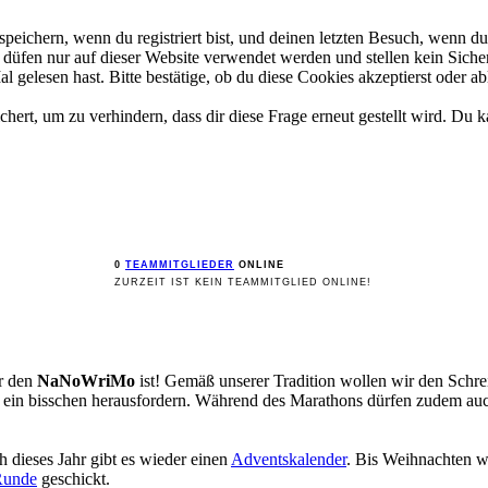
ichern, wenn du registriert bist, und deinen letzten Besuch, wenn du 
üfen nur auf dieser Website verwendet werden und stellen kein Sicher
gelesen hast. Bitte bestätige, ob du diese Cookies akzeptierst oder ab
rt, um zu verhindern, dass dir diese Frage erneut gestellt wird. Du ka
0
TEAMMITGLIEDER
ONLINE
ZURZEIT IST KEIN TEAMMITGLIED ONLINE!
ür den
NaNoWriMo
ist! Gemäß unserer Tradition wollen wir den Sch
st ein bisschen herausfordern. Während des Marathons dürfen zudem a
 dieses Jahr gibt es wieder einen
Adventskalender
. Bis Weihnachten w
Runde
geschickt.