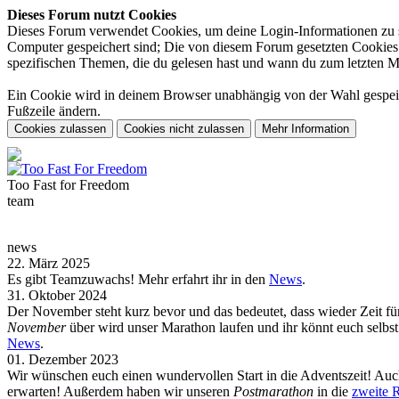
Dieses Forum nutzt Cookies
Dieses Forum verwendet Cookies, um deine Login-Informationen zu spe
Computer gespeichert sind; Die von diesem Forum gesetzten Cookies d
spezifischen Themen, die du gelesen hast und wann du zum letzten Mal 
Ein Cookie wird in deinem Browser unabhängig von der Wahl gespeiche
Fußzeile ändern.
Too Fast for
Freedom
team
news
22. März 2025
Es gibt Teamzuwachs! Mehr erfahrt ihr in den
News
.
31. Oktober 2024
Der November steht kurz bevor und das bedeutet, dass wieder Zeit f
November
über wird unser Marathon laufen und ihr könnt euch selb
News
.
01. Dezember 2023
Wir wünschen euch einen wundervollen Start in die Adventszeit! Auch
erwarten! Außerdem haben wir unseren
Postmarathon
in die
zweite 