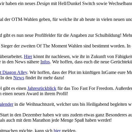
wir haben ein neues
Design
mit Hell/Dunkel Switch sowie Wechselbanne
ecial der OTM-Wahlen geben, für welche ihr ab heute in vielen neuen
gibt es nun neue Profilfelder für die Angaben zur Schulbildung! Mehr
die Sieger der zweiten Of The Moment Wahlen sind bestimmt worden. In
überarbeitet.
Hier
könnt ihr nachlesen, wie ihr in Zukunft von Fähigk
hr in den News nähere
Infos
. Wir hoffen, dass euch die neue Gerüchtekü
 Diagon Alley
. Wir hoffen, dass der Plot im künftigen InGame eure 
 In den
News
findet ihr mehr dazu!
 gibt es einen
Jahresrückblick
für das Too Fast For Freedom. Außerdem
 einen neuen Award in ihrem Profil!
alender
in die Weihnachtszeit, welcher uns bis Heiligabend begleiten w
n Start in den Dezember haben wir uns zudem etwas ganz Besonderes a
 als auch mit dem Marathon jede Menge Spaß haben werdet!
 mitmachen möchte, kann sich
hier
melden.