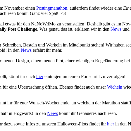
s im November einen
Postingmarathon
, außerdem findet wieder eine
Eine
achlesen könnt. Ganz viel Spaß! <3
 mal etwas für den NaNoWriMo zu veranstalten! Deshalb gibt es im No
aily Post Challenge
. Was genau das ist, erklären wir in den
News
und 
 Schreiben, Basteln und Werkeln im Mittelpunkt stehen! Wir haben se
old! In den
News
erfahrt ihr mehr.
em neuen Design, einem neuen Plot, einer wichtigen Regeländerung bei
ollt, könnt ihr euch
hier
eintragen um euren Fortschritt zu verfolgen!
en für eine Überraschung öffnen. Ebenso findet auch unser
Wicheln
wied
nnt ihr für euer Wunsch-Wochenende, an welchem der Marathon stattfi
chaft in Hogwarts! In den
News
könnt ihr Genaueres nachlesen.
r dazu sowie Infos zu unseren Halloween-Plots findet ihr
hier
in den 