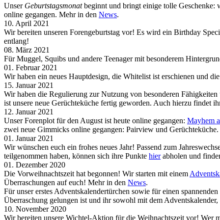
Unser
Geburtstagsmonat
beginnt und bringt einige tolle Geschenke: 
online gegangen. Mehr in den
News
.
10. April 2021
Wir bereiten unseren Forengeburtstag vor! Es wird ein Birthday Sp
entlang!
08. März 2021
Für Muggel, Squibs und andere Teenager mit besonderem Hintergrund 
01. Februar 2021
Wir haben ein neues Hauptdesign, die Whitelist ist erschienen und 
15. Januar 2021
Wir haben die Regulierung zur Nutzung von besonderen Fähigkeiten 
ist unsere neue Gerüchteküche fertig geworden. Auch hierzu findet i
12. Januar 2021
Unser Forenplot für den August ist heute online gegangen:
Mayhem at
zwei neue Gimmicks online gegangen: Pairview und Gerüchteküche.
01. Januar 2021
Wir wünschen euch ein frohes neues Jahr! Passend zum Jahreswechsel
teilgenommen haben, können sich ihre Punkte
hier
abholen und finden
01. Dezember 2020
Die Vorweihnachtszeit hat begonnen! Wir starten mit einem
Adventsk
Überraschungen auf euch! Mehr in den
News
.
Für unser erstes Adventskalendertürchen sowie für einen spannende
Überraschung gelungen ist und ihr sowohl mit dem Adventskalender,
10. November 2020
Wir bereiten unsere Wichtel-Aktion für die Weihnachtszeit vor! Wer