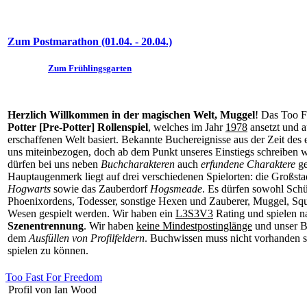
Zum Postmarathon (01.04. - 20.04.)
Zum Frühlingsgarten
Herzlich Willkommen in der magischen Welt, Muggel
! Das Too F
Potter [Pre-Potter] Rollenspiel
, welches im Jahr
1978
ansetzt und a
erschaffenen Welt basiert. Bekannte Buchereignisse aus der Zeit des
uns miteinbezogen, doch ab dem Punkt unseres Einstiegs schreiben w
dürfen bei uns neben
Buchcharakteren
auch
erfundene Charaktere
ge
Hauptaugenmerk liegt auf drei verschiedenen Spielorten: die Großst
Hogwarts
sowie das Zauberdorf
Hogsmeade
. Es dürfen sowohl Schü
Phoenixordens, Todesser, sonstige Hexen und Zauberer, Muggel, Squ
Wesen gespielt werden. Wir haben ein
L3S3V3
Rating und spielen n
Szenentrennung
. Wir haben
keine Mindestpostinglänge
und unser B
dem
Ausfüllen von Profilfeldern
. Buchwissen muss nicht vorhanden se
spielen zu können.
Too Fast For Freedom
Profil von Ian Wood