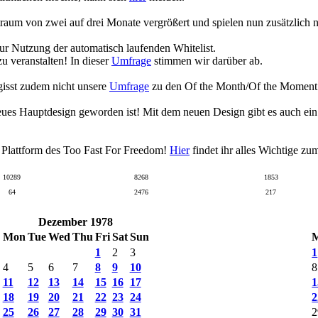
raum von zwei auf drei Monate vergrößert und spielen nun zusätzlich
zur Nutzung der automatisch laufenden Whitelist.
 veranstalten! In dieser
Umfrage
stimmen wir darüber ab.
gisst zudem nicht unsere
Umfrage
zu den Of the Month/Of the Moment Wa
eues Hauptdesign geworden ist! Mit dem neuen Design gibt es auch ei
n Plattform des Too Fast For Freedom!
Hier
findet ihr alles Wichtige z
10289
8268
1853
64
2476
217
Dezember 1978
Mon
Tue
Wed
Thu
Fri
Sat
Sun
1
2
3
1
4
5
6
7
8
9
10
8
11
12
13
14
15
16
17
1
18
19
20
21
22
23
24
2
25
26
27
28
29
30
31
2