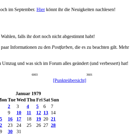
 noch im September.
Hier
könnt ihr die Neuigkeiten nachlesen!
hlen, falls ihr dort noch nicht abgestimmt habt!
n paar Informationen zu den
Postfarben
, die es zu beachten gilt. Mehr
um Umzug und was sich im Forum alles geändert (und verbessert) hat!
6003
3601
[Punkteübersicht]
Januar 1979
Mon
Tue
Wed
Thu
Fri
Sat
Sun
2
3
4
5
6
7
9
10
11
12
13
14
5
16
17
18
19
20
21
2
23
24
25
26
27
28
9
30
31