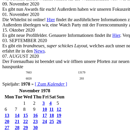
09. November 2020
Es gibt nun Awards für euch! Außerdem haben wir unseren Fokuszeit
01. November 2020
Die Whitelist ist online!
Hier
findet ihr ausführlichere Informationen 
Außerdem überlegen wir, eine Watch Party mit der Forencommunity zu
15. Oktober 2020
Es gibt neue Profilfelder. Genauere Informationen findet ihr
Hier
. Ver
03. SEPTEMBER 2020
Es gibt ein
brandneues, super schickes Layout
, welches auch unser n
erfahrt ihr in den
News
.
07. AUGUST 2020
Der Forenaufbau ist beendet und wir öffnen unsere Pforten zur neue
hauspunkte
7663
13179
6020
293
Spieljahr:
1978
»
[ Zum
Kalender
]
November 1978
Mon
Tue
Wed
Thu
Fri
Sat
Sun
1
2
3
4
5
6
7
8
9
10
11
12
13
14
15
16
17
18
19
20
21
22
23
24
25
26
27
28
29
30