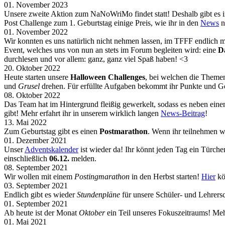
01. November 2023
Unsere zweite Aktion zum NaNoWriMo findet statt! Deshalb gibt e
Post Challenge zum 1. Geburtstag einige Preis, wie ihr in den
News
n
01. November 2022
Wir konnten es uns natürlich nicht nehmen lassen, im TFFF endlich
Event, welches uns von nun an stets im Forum begleiten wird: eine
D
durchlesen und vor allem: ganz, ganz viel Spaß haben! <3
20. Oktober 2022
Heute starten unsere
Halloween Challenges
, bei welchen die Themen
und
Grusel
drehen. Für erfüllte Aufgaben bekommt ihr Punkte und G
08. Oktober 2022
Das Team hat im Hintergrund fleißig gewerkelt, sodass es neben ein
gibt! Mehr erfahrt ihr in unserem wirklich langen
News-Beitrag
!
13. Mai 2022
Zum Geburtstag gibt es einen
Postmarathon
. Wenn ihr teilnehmen w
01. Dezember 2021
Unser
Adventskalender
ist wieder da! Ihr könnt jeden Tag ein Türch
einschließlich
06.12.
melden.
08. September 2021
Wir wollen mit einem
Postingmarathon
in den Herbst starten!
Hier
kö
03. September 2021
Endlich gibt es wieder
Stundenpläne
für unsere Schüler- und Lehrers
01. September 2021
Ab heute ist der Monat
Oktober
ein Teil unseres Fokuszeitraums! Meh
01. Mai 2021