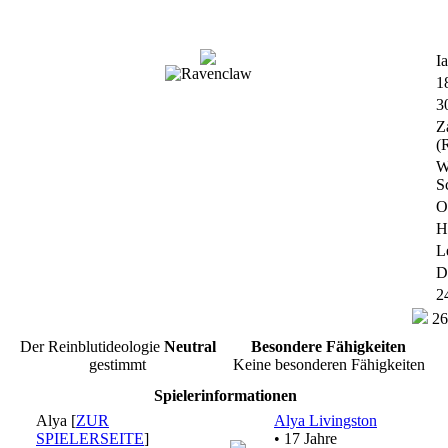
I
1
3
Z
(
W
S
O
H
L
D
2
26
Der Reinblutideologie
Neutral
Besondere Fähigkeiten
gestimmt
Keine besonderen Fähigkeiten
Spielerinformationen
Alya [
ZUR
Alya Livingston
SPIELERSEITE
]
• 17 Jahre