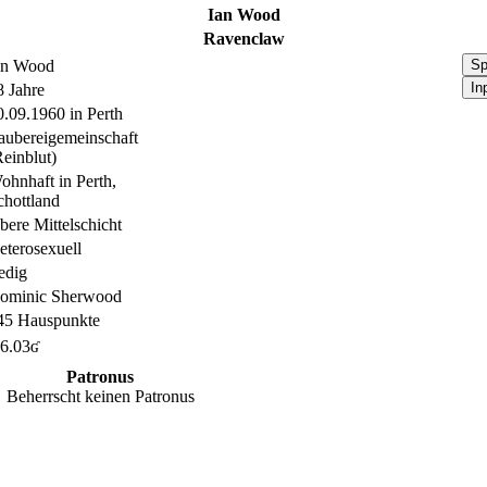
Ian Wood
Ravenclaw
an Wood
Sp
In
8 Jahre
0.09.1960 in Perth
aubereigemeinschaft
Reinblut)
ohnhaft in Perth,
chottland
bere Mittelschicht
eterosexuell
edig
ominic Sherwood
45 Hauspunkte
6.03ʛ
Patronus
Beherrscht keinen Patronus