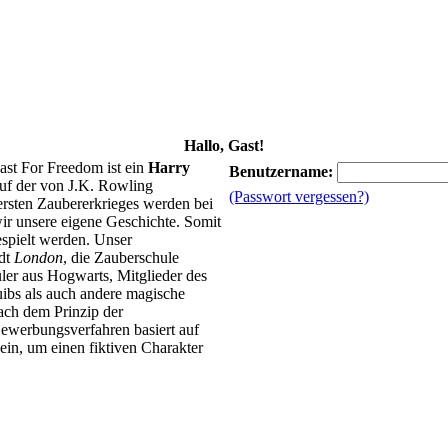
Hallo, Gast!
ast For Freedom ist ein
Harry
Benutzername:
uf der von J.K. Rowling
(Passwort vergessen?)
 ersten Zaubererkrieges werden bei
ir unsere eigene Geschichte. Somit
spielt werden. Unser
adt
London
, die Zauberschule
ler aus Hogwarts, Mitglieder des
ibs als auch andere magische
ach dem Prinzip der
ewerbungsverfahren basiert auf
in, um einen fiktiven Charakter