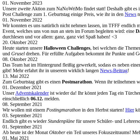
01. November 2023
Unsere zweite Aktion zum NaNoWriMo findet statt! Deshalb gibt e
Post Challenge zum 1. Geburtstag einige Preis, wie ihr in den
News
n
01. November 2022
Wir konnten es uns natürlich nicht nehmen lassen, im TFFF endlich
Event, welches uns von nun an stets im Forum begleiten wird: eine
D
durchlesen und vor allem: ganz, ganz viel Spaß haben! <3
20. Oktober 2022
Heute starten unsere
Halloween Challenges
, bei welchen die Themen
und
Grusel
drehen. Für erfüllte Aufgaben bekommt ihr Punkte und G
08. Oktober 2022
Das Team hat im Hintergrund fleißig gewerkelt, sodass es neben ein
gibt! Mehr erfahrt ihr in unserem wirklich langen
News-Beitrag
!
13. Mai 2022
Zum Geburtstag gibt es einen
Postmarathon
. Wenn ihr teilnehmen w
01. Dezember 2021
Unser
Adventskalender
ist wieder da! Ihr könnt jeden Tag ein Türch
einschließlich
06.12.
melden.
08. September 2021
Wir wollen mit einem
Postingmarathon
in den Herbst starten!
Hier
kö
03. September 2021
Endlich gibt es wieder
Stundenpläne
für unsere Schüler- und Lehrers
01. September 2021
Ab heute ist der Monat
Oktober
ein Teil unseres Fokuszeitraums! Meh
01. Mai 2021