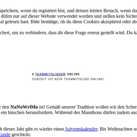
ichern, wenn du registriert bist, und deinen letzten Besuch, wenn du 
üfen nur auf dieser Website verwendet werden und stellen kein Sicher
gelesen hast. Bitte bestätige, ob du diese Cookies akzeptierst oder ab
rt, um zu verhindern, dass dir diese Frage erneut gestellt wird. Du ka
0
TEAMMITGLIEDER
ONLINE
ZURZEIT IST KEIN TEAMMITGLIED ONLINE!
ür den
NaNoWriMo
ist! Gemäß unserer Tradition wollen wir den Sch
st ein bisschen herausfordern. Während des Marathons dürfen zudem a
 dieses Jahr gibt es wieder einen
Adventskalender
. Bis Weihnachten w
Runde
geschickt.