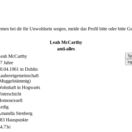
Themen bei dir für Unwohlsein sorgen, meide das Profil bitte oder bitt
Leah McCarthy
anti-alles
eah McCarthy
Sp
In
7 Jahre
0.04.1961 in Dublin
aubereigemeinschaft
Muggelstämmig)
ohnhaft in Hogwarts
nterschicht
omosexuell
edig
mandla Stenberg
83 Hauspunkte
4.73ʛ