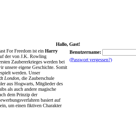
Hallo, Gast!
ast For Freedom ist ein
Harry
Benutzername:
uf der von J.K. Rowling
(Passwort vergessen?)
 ersten Zaubererkrieges werden bei
ir unsere eigene Geschichte. Somit
spielt werden. Unser
adt
London
, die Zauberschule
ler aus Hogwarts, Mitglieder des
ibs als auch andere magische
ach dem Prinzip der
ewerbungsverfahren basiert auf
in, um einen fiktiven Charakter