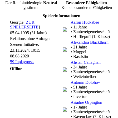
Der Reinblutideologie
Neutral
Besondere Fähigkeiten
gestimmt
Keine besonderen Fähigkeiten
Spielerinformationen
Georgie [
ZUR
Aaron Huckabee
SPIELERSEITE
]
• 11 Jahre
• Zaubereigemeinschaft
05.04.1995 (31 Jahre)
• Hufflepuff (1. Klasse)
Relations ohne Anfrage:
Alexandria Blackthorn
Szenen-Initiative:
• 21 Jahre
23.11.2024, 10:15
• Muggel
08.08.2020
• Bassistin
59 Inplayposts
Alistair Callaghan
• 34 Jahre
Offline
• Zaubereigemeinschaft
• Wetteintreiber
Antonin Dolohov
• 51 Jahre
• Zaubereigemeinschaft
• Investor
Ariadne Orpington
• 17 Jahre
• Zaubereigemeinschaft
• Ravenclaw (7. Klasse)