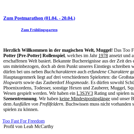
Zum Postmarathon (01.04. - 20.04.)
Zum Frühlingsgarten
Herzlich Willkommen in der magischen Welt, Muggel
! Das Too F
Potter [Pre-Potter] Rollenspiel
, welches im Jahr
1978
ansetzt und a
erschaffenen Welt basiert. Bekannte Buchereignisse aus der Zeit des
uns miteinbezogen, doch ab dem Punkt unseres Einstiegs schreiben w
dürfen bei uns neben
Buchcharakteren
auch
erfundene Charaktere
ge
Hauptaugenmerk liegt auf drei verschiedenen Spielorten: die Großst
Hogwarts
sowie das Zauberdorf
Hogsmeade
. Es dürfen sowohl Schü
Phoenixordens, Todesser, sonstige Hexen und Zauberer, Muggel, Squ
Wesen gespielt werden. Wir haben ein
L3S3V3
Rating und spielen n
Szenentrennung
. Wir haben
keine Mindestpostinglänge
und unser B
dem
Ausfüllen von Profilfeldern
. Buchwissen muss nicht vorhanden se
spielen zu können.
Too Fast For Freedom
Profil von Leah McCarthy