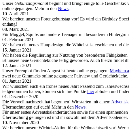
Unser
Geburtstagsmonat
beginnt und bringt einige tolle Geschenke: 
online gegangen. Mehr in den
News
.
10. April 2021
Wir bereiten unseren Forengeburtstag vor! Es wird ein Birthday Sp
entlang!
08. März 2021
Für Muggel, Squibs und andere Teenager mit besonderem Hintergrund 
01. Februar 2021
Wir haben ein neues Hauptdesign, die Whitelist ist erschienen und 
15. Januar 2021
Wir haben die Regulierung zur Nutzung von besonderen Fähigkeiten 
ist unsere neue Gerüchteküche fertig geworden. Auch hierzu findet i
12. Januar 2021
Unser Forenplot für den August ist heute online gegangen:
Mayhem at
zwei neue Gimmicks online gegangen: Pairview und Gerüchteküche.
01. Januar 2021
Wir wünschen euch ein frohes neues Jahr! Passend zum Jahreswechsel
teilgenommen haben, können sich ihre Punkte
hier
abholen und finden
01. Dezember 2020
Die Vorweihnachtszeit hat begonnen! Wir starten mit einem
Adventsk
Überraschungen auf euch! Mehr in den
News
.
Für unser erstes Adventskalendertürchen sowie für einen spannende
Überraschung gelungen ist und ihr sowohl mit dem Adventskalender,
10. November 2020
Wir bereiten unsere Wichtel-Aktion für die Weihnachtszeit vor! Wer