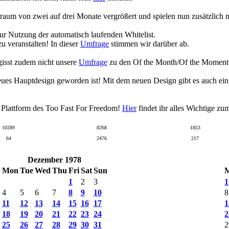
raum von zwei auf drei Monate vergrößert und spielen nun zusätzlich
zur Nutzung der automatisch laufenden Whitelist.
 veranstalten! In dieser
Umfrage
stimmen wir darüber ab.
gisst zudem nicht unsere
Umfrage
zu den Of the Month/Of the Moment Wa
eues Hauptdesign geworden ist! Mit dem neuen Design gibt es auch ei
n Plattform des Too Fast For Freedom!
Hier
findet ihr alles Wichtige z
10289
8268
1853
64
2476
217
Dezember 1978
Mon
Tue
Wed
Thu
Fri
Sat
Sun
1
2
3
1
4
5
6
7
8
9
10
8
11
12
13
14
15
16
17
1
18
19
20
21
22
23
24
2
25
26
27
28
29
30
31
2