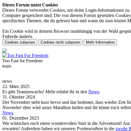
Dieses Forum nutzt Cookies
Dieses Forum verwendet Cookies, um deine Login-Informationen zu spe
Computer gespeichert sind; Die von diesem Forum gesetzten Cookies d
spezifischen Themen, die du gelesen hast und wann du zum letzten Mal 
Ein Cookie wird in deinem Browser unabhängig von der Wahl gespeiche
Fußzeile ändern.
Too Fast for
Freedom
team
news
22. März 2025
Es gibt Teamzuwachs! Mehr erfahrt ihr in den
News
.
31. Oktober 2024
Der November steht kurz bevor und das bedeutet, dass wieder Zeit f
November
über wird unser Marathon laufen und ihr könnt euch selb
News
.
01. Dezember 2023
Wir wünschen euch einen wundervollen Start in die Adventszeit! Auch
erwarten! Außerdem haben wir unseren
Postmarathon
in die
zweite 