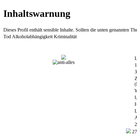
Inhaltswarnung
Dieses Profil enthält sensible Inhalte. Sollten die unten genannten 
Tod
Alkoholabhängigkeit
Kriminalität
L
1
3
Z
(
W
U
H
L
A
2
27