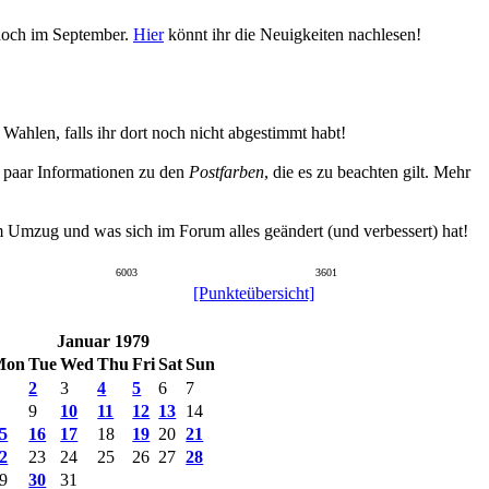
 noch im September.
Hier
könnt ihr die Neuigkeiten nachlesen!
hlen, falls ihr dort noch nicht abgestimmt habt!
n paar Informationen zu den
Postfarben
, die es zu beachten gilt. Mehr
um Umzug und was sich im Forum alles geändert (und verbessert) hat!
6003
3601
[Punkteübersicht]
Januar 1979
Mon
Tue
Wed
Thu
Fri
Sat
Sun
2
3
4
5
6
7
9
10
11
12
13
14
5
16
17
18
19
20
21
2
23
24
25
26
27
28
9
30
31