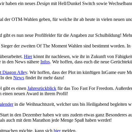
wir haben ein neues
Design
mit Hell/Dunkel Switch sowie Wechselbanne
ecial der OTM-Wahlen geben, für welche ihr ab heute in vielen neuen
gibt es nun neue Profilfelder für die Angaben zur Schulbildung! Mehr
die Sieger der zweiten Of The Moment Wahlen sind bestimmt worden. In
überarbeitet.
Hier
könnt ihr nachlesen, wie ihr in Zukunft von Fähigk
hr in den News nähere
Infos
. Wir hoffen, dass euch die neue Gerüchtekü
 Diagon Alley
. Wir hoffen, dass der Plot im künftigen InGame eure 
 In den
News
findet ihr mehr dazu!
 gibt es einen
Jahresrückblick
für das Too Fast For Freedom. Außerdem
 einen neuen Award in ihrem Profil!
alender
in die Weihnachtszeit, welcher uns bis Heiligabend begleiten w
n Start in den Dezember haben wir uns zudem etwas ganz Besonderes a
 als auch mit dem Marathon jede Menge Spaß haben werdet!
 mitmachen möchte, kann sich
hier
melden.