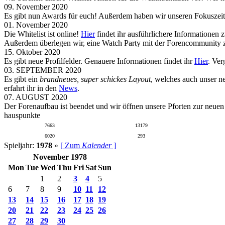
09. November 2020
Es gibt nun Awards für euch! Außerdem haben wir unseren Fokuszeit
01. November 2020
Die Whitelist ist online!
Hier
findet ihr ausführlichere Informationen 
Außerdem überlegen wir, eine Watch Party mit der Forencommunity zu
15. Oktober 2020
Es gibt neue Profilfelder. Genauere Informationen findet ihr
Hier
. Ver
03. SEPTEMBER 2020
Es gibt ein
brandneues, super schickes Layout
, welches auch unser n
erfahrt ihr in den
News
.
07. AUGUST 2020
Der Forenaufbau ist beendet und wir öffnen unsere Pforten zur neue
hauspunkte
7663
13179
6020
293
Spieljahr:
1978
»
[ Zum
Kalender
]
November 1978
Mon
Tue
Wed
Thu
Fri
Sat
Sun
1
2
3
4
5
6
7
8
9
10
11
12
13
14
15
16
17
18
19
20
21
22
23
24
25
26
27
28
29
30