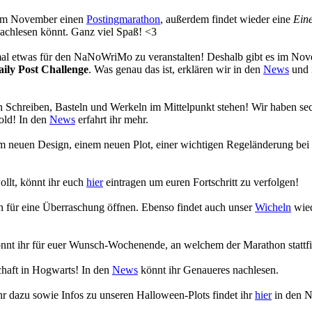
s im November einen
Postingmarathon
, außerdem findet wieder eine
Eine
achlesen könnt. Ganz viel Spaß! <3
 mal etwas für den NaNoWriMo zu veranstalten! Deshalb gibt es im No
aily Post Challenge
. Was genau das ist, erklären wir in den
News
und 
 Schreiben, Basteln und Werkeln im Mittelpunkt stehen! Wir haben se
old! In den
News
erfahrt ihr mehr.
em neuen Design, einem neuen Plot, einer wichtigen Regeländerung bei
ollt, könnt ihr euch
hier
eintragen um euren Fortschritt zu verfolgen!
en für eine Überraschung öffnen. Ebenso findet auch unser
Wicheln
wied
nnt ihr für euer Wunsch-Wochenende, an welchem der Marathon stattfi
chaft in Hogwarts! In den
News
könnt ihr Genaueres nachlesen.
r dazu sowie Infos zu unseren Halloween-Plots findet ihr
hier
in den 