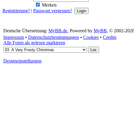
Merken
Registrierung?
|
Passwort vergessen?
Deutsche Übersetzung:
MyBB.de
, Powered by
MyBB
, © 2002-202
Impressum
•
Datenschutzbestimmungen
•
Cookies
•
Credits
Alle Foren als gelesen markieren
Designeinstellungen