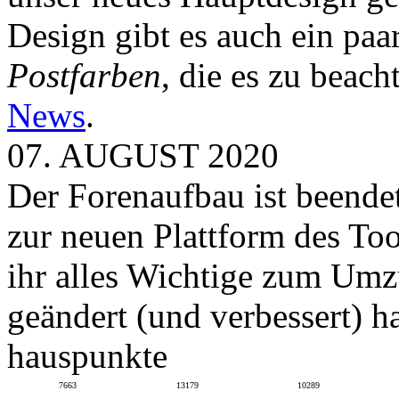
Design gibt es auch ein paa
Postfarben
, die es zu beach
News
.
07. AUGUST 2020
Der Forenaufbau ist beendet
zur neuen Plattform des To
ihr alles Wichtige zum Umz
geändert (und verbessert) ha
hauspunkte
7663
13179
10289