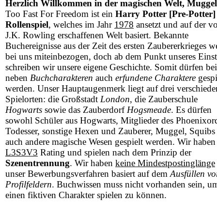
Herzlich Willkommen in der magischen Welt, Muggel
Too Fast For Freedom ist ein
Harry Potter [Pre-Potter]
Rollenspiel
, welches im Jahr
1978
ansetzt und auf der v
J.K. Rowling erschaffenen Welt basiert. Bekannte
Buchereignisse aus der Zeit des ersten Zaubererkrieges w
bei uns miteinbezogen, doch ab dem Punkt unseres Einst
schreiben wir unsere eigene Geschichte. Somit dürfen be
neben
Buchcharakteren
auch
erfundene Charaktere
gespi
werden. Unser Hauptaugenmerk liegt auf drei verschied
Spielorten: die Großstadt
London
, die Zauberschule
Hogwarts
sowie das Zauberdorf
Hogsmeade
. Es dürfen
sowohl Schüler aus Hogwarts, Mitglieder des Phoenixor
Todesser, sonstige Hexen und Zauberer, Muggel, Squibs 
auch andere magische Wesen gespielt werden. Wir haben
L3S3V3
Rating und spielen nach dem Prinzip der
Szenentrennung
. Wir haben
keine Mindestpostinglänge
unser Bewerbungsverfahren basiert auf dem
Ausfüllen vo
Profilfeldern
. Buchwissen muss nicht vorhanden sein, u
einen fiktiven Charakter spielen zu können.