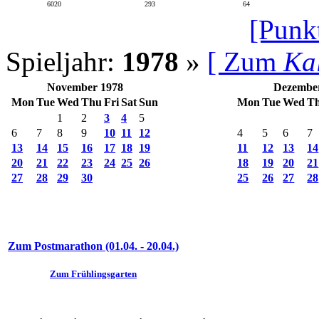
6020
293
64
[Punk
Spieljahr:
1978
»
[ Zum
Ka
November 1978
Dezembe
Mon
Tue
Wed
Thu
Fri
Sat
Sun
Mon
Tue
Wed
T
1
2
3
4
5
6
7
8
9
10
11
12
4
5
6
7
13
14
15
16
17
18
19
11
12
13
14
20
21
22
23
24
25
26
18
19
20
21
27
28
29
30
25
26
27
28
Zum Postmarathon (01.04. - 20.04.)
Zum Frühlingsgarten