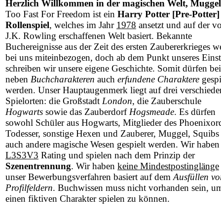
Herzlich Willkommen in der magischen Welt, Muggel
Too Fast For Freedom ist ein
Harry Potter [Pre-Potter]
Rollenspiel
, welches im Jahr
1978
ansetzt und auf der v
J.K. Rowling erschaffenen Welt basiert. Bekannte
Buchereignisse aus der Zeit des ersten Zaubererkrieges w
bei uns miteinbezogen, doch ab dem Punkt unseres Einst
schreiben wir unsere eigene Geschichte. Somit dürfen be
neben
Buchcharakteren
auch
erfundene Charaktere
gespi
werden. Unser Hauptaugenmerk liegt auf drei verschied
Spielorten: die Großstadt
London
, die Zauberschule
Hogwarts
sowie das Zauberdorf
Hogsmeade
. Es dürfen
sowohl Schüler aus Hogwarts, Mitglieder des Phoenixor
Todesser, sonstige Hexen und Zauberer, Muggel, Squibs 
auch andere magische Wesen gespielt werden. Wir haben
L3S3V3
Rating und spielen nach dem Prinzip der
Szenentrennung
. Wir haben
keine Mindestpostinglänge
unser Bewerbungsverfahren basiert auf dem
Ausfüllen vo
Profilfeldern
. Buchwissen muss nicht vorhanden sein, u
einen fiktiven Charakter spielen zu können.