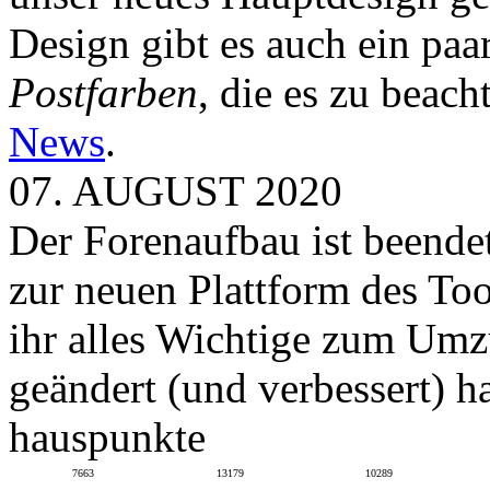
Design gibt es auch ein paa
Postfarben
, die es zu beach
News
.
07. AUGUST 2020
Der Forenaufbau ist beendet
zur neuen Plattform des To
ihr alles Wichtige zum Umz
geändert (und verbessert) ha
hauspunkte
7663
13179
10289