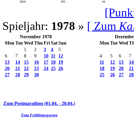
6020
293
64
[Punk
Spieljahr:
1978
»
[ Zum
Ka
November 1978
Dezembe
Mon
Tue
Wed
Thu
Fri
Sat
Sun
Mon
Tue
Wed
T
1
2
3
4
5
6
7
8
9
10
11
12
4
5
6
7
13
14
15
16
17
18
19
11
12
13
14
20
21
22
23
24
25
26
18
19
20
21
27
28
29
30
25
26
27
28
Zum Postmarathon (01.04. - 20.04.)
Zum Frühlingsgarten