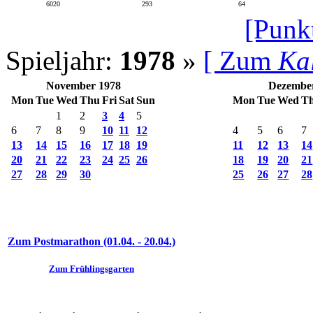
6020
293
64
[Punk
Spieljahr:
1978
»
[ Zum
Ka
November 1978
Dezembe
Mon
Tue
Wed
Thu
Fri
Sat
Sun
Mon
Tue
Wed
T
1
2
3
4
5
6
7
8
9
10
11
12
4
5
6
7
13
14
15
16
17
18
19
11
12
13
14
20
21
22
23
24
25
26
18
19
20
21
27
28
29
30
25
26
27
28
Zum Postmarathon (01.04. - 20.04.)
Zum Frühlingsgarten