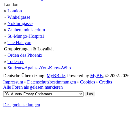
London
»
London
»
Winkelgasse
»
Nokturngasse
»
Zaubereiministerium
»
St.-Mungo-Hospital
»
The Halcyon
Gruppierungen & Loyalität
»
Orden des Phoenix
»
Todesser
»
Students-Against-You-Know-Who
Deutsche Übersetzung:
MyBB.de
, Powered by
MyBB
, © 2002-202
Impressum
•
Datenschutzbestimmungen
•
Cookies
•
Credits
Alle Foren als gelesen markieren
Designeinstellungen