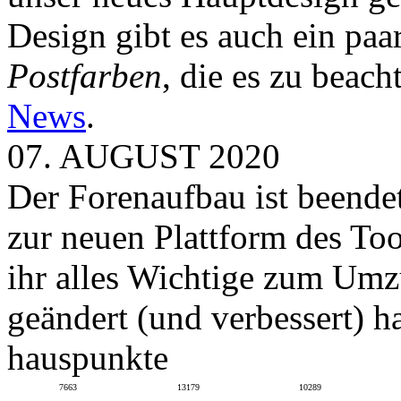
Design gibt es auch ein paa
Postfarben
, die es zu beach
News
.
07. AUGUST 2020
Der Forenaufbau ist beendet
zur neuen Plattform des To
ihr alles Wichtige zum Umz
geändert (und verbessert) ha
hauspunkte
7663
13179
10289