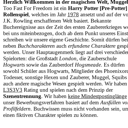
Herzlich Willkommen in der magischen Welt, Muggel
Too Fast For Freedom ist ein
Harry Potter [Pre-Potter]
Rollenspiel
, welches im Jahr
1978
ansetzt und auf der v
J.K. Rowling erschaffenen Welt basiert. Bekannte
Buchereignisse aus der Zeit des ersten Zaubererkrieges w
bei uns miteinbezogen, doch ab dem Punkt unseres Einst
schreiben wir unsere eigene Geschichte. Somit dürfen be
neben
Buchcharakteren
auch
erfundene Charaktere
gespi
werden. Unser Hauptaugenmerk liegt auf drei verschied
Spielorten: die Großstadt
London
, die Zauberschule
Hogwarts
sowie das Zauberdorf
Hogsmeade
. Es dürfen
sowohl Schüler aus Hogwarts, Mitglieder des Phoenixor
Todesser, sonstige Hexen und Zauberer, Muggel, Squibs 
auch andere magische Wesen gespielt werden. Wir haben
L3S3V3
Rating und spielen nach dem Prinzip der
Szenentrennung
. Wir haben
keine Mindestpostinglänge
unser Bewerbungsverfahren basiert auf dem
Ausfüllen vo
Profilfeldern
. Buchwissen muss nicht vorhanden sein, u
einen fiktiven Charakter spielen zu können.