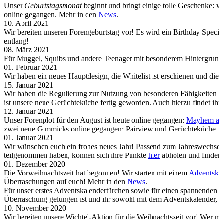
Unser
Geburtstagsmonat
beginnt und bringt einige tolle Geschenke: 
online gegangen. Mehr in den
News
.
10. April 2021
Wir bereiten unseren Forengeburtstag vor! Es wird ein Birthday Sp
entlang!
08. März 2021
Für Muggel, Squibs und andere Teenager mit besonderem Hintergrund 
01. Februar 2021
Wir haben ein neues Hauptdesign, die Whitelist ist erschienen und 
15. Januar 2021
Wir haben die Regulierung zur Nutzung von besonderen Fähigkeiten 
ist unsere neue Gerüchteküche fertig geworden. Auch hierzu findet i
12. Januar 2021
Unser Forenplot für den August ist heute online gegangen:
Mayhem at
zwei neue Gimmicks online gegangen: Pairview und Gerüchteküche.
01. Januar 2021
Wir wünschen euch ein frohes neues Jahr! Passend zum Jahreswechsel
teilgenommen haben, können sich ihre Punkte
hier
abholen und finden
01. Dezember 2020
Die Vorweihnachtszeit hat begonnen! Wir starten mit einem
Adventsk
Überraschungen auf euch! Mehr in den
News
.
Für unser erstes Adventskalendertürchen sowie für einen spannende
Überraschung gelungen ist und ihr sowohl mit dem Adventskalender,
10. November 2020
Wir bereiten unsere Wichtel-Aktion für die Weihnachtszeit vor! Wer