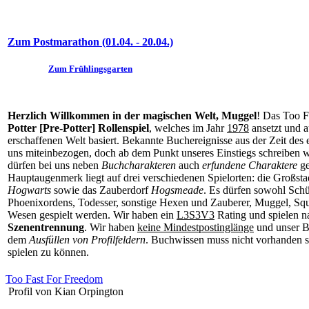
Zum Postmarathon (01.04. - 20.04.)
Zum Frühlingsgarten
Herzlich Willkommen in der magischen Welt, Muggel
! Das Too F
Potter [Pre-Potter] Rollenspiel
, welches im Jahr
1978
ansetzt und a
erschaffenen Welt basiert. Bekannte Buchereignisse aus der Zeit des
uns miteinbezogen, doch ab dem Punkt unseres Einstiegs schreiben w
dürfen bei uns neben
Buchcharakteren
auch
erfundene Charaktere
ge
Hauptaugenmerk liegt auf drei verschiedenen Spielorten: die Großst
Hogwarts
sowie das Zauberdorf
Hogsmeade
. Es dürfen sowohl Schü
Phoenixordens, Todesser, sonstige Hexen und Zauberer, Muggel, Squ
Wesen gespielt werden. Wir haben ein
L3S3V3
Rating und spielen n
Szenentrennung
. Wir haben
keine Mindestpostinglänge
und unser B
dem
Ausfüllen von Profilfeldern
. Buchwissen muss nicht vorhanden se
spielen zu können.
Too Fast For Freedom
Profil von Kian Orpington