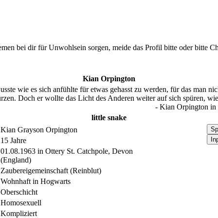
Themen bei dir für Unwohlsein sorgen, meide das Profil bitte oder bitt
Kian Orpington
 wusste wie es sich anfühlte für etwas gehasst zu werden, für das man n
ürzen. Doch er wollte das Licht des Anderen weiter auf sich spüren, w
-
Kian Orpington
in
little snake
Kian Grayson Orpington
Sp
In
15 Jahre
01.08.1963 in Ottery St. Catchpole, Devon
(England)
Zaubereigemeinschaft (Reinblut)
Wohnhaft in Hogwarts
Oberschicht
Homosexuell
Kompliziert