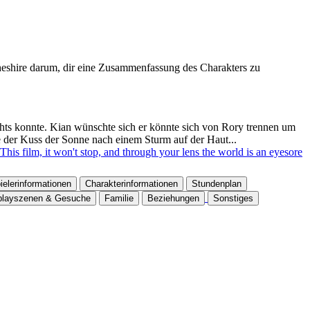
e Cheshire darum, dir eine Zusammenfassung des Charakters zu
ichts konnte. Kian wünschte sich er könnte sich von Rory trennen um
ie der Kuss der Sonne nach einem Sturm auf der Haut...
This film, it won't stop, and through your lens the world is an eyesore
ielerinformationen
Charakterinformationen
Stundenplan
playszenen & Gesuche
Familie
Beziehungen
Sonstiges