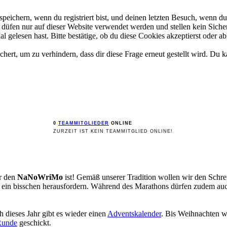
ichern, wenn du registriert bist, und deinen letzten Besuch, wenn du 
üfen nur auf dieser Website verwendet werden und stellen kein Sicher
gelesen hast. Bitte bestätige, ob du diese Cookies akzeptierst oder ab
rt, um zu verhindern, dass dir diese Frage erneut gestellt wird. Du ka
0
TEAMMITGLIEDER
ONLINE
ZURZEIT IST KEIN TEAMMITGLIED ONLINE!
ür den
NaNoWriMo
ist! Gemäß unserer Tradition wollen wir den Sch
st ein bisschen herausfordern. Während des Marathons dürfen zudem a
 dieses Jahr gibt es wieder einen
Adventskalender
. Bis Weihnachten w
Runde
geschickt.