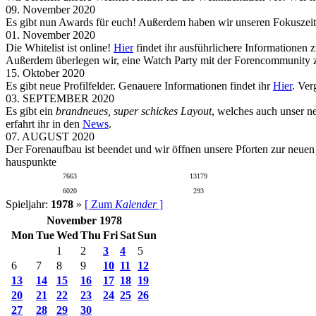
09. November 2020
Es gibt nun Awards für euch! Außerdem haben wir unseren Fokuszeit
01. November 2020
Die Whitelist ist online!
Hier
findet ihr ausführlichere Informationen 
Außerdem überlegen wir, eine Watch Party mit der Forencommunity zu
15. Oktober 2020
Es gibt neue Profilfelder. Genauere Informationen findet ihr
Hier
. Ver
03. SEPTEMBER 2020
Es gibt ein
brandneues, super schickes Layout
, welches auch unser n
erfahrt ihr in den
News
.
07. AUGUST 2020
Der Forenaufbau ist beendet und wir öffnen unsere Pforten zur neue
hauspunkte
7663
13179
6020
293
Spieljahr:
1978
»
[ Zum
Kalender
]
November 1978
Mon
Tue
Wed
Thu
Fri
Sat
Sun
1
2
3
4
5
6
7
8
9
10
11
12
13
14
15
16
17
18
19
20
21
22
23
24
25
26
27
28
29
30