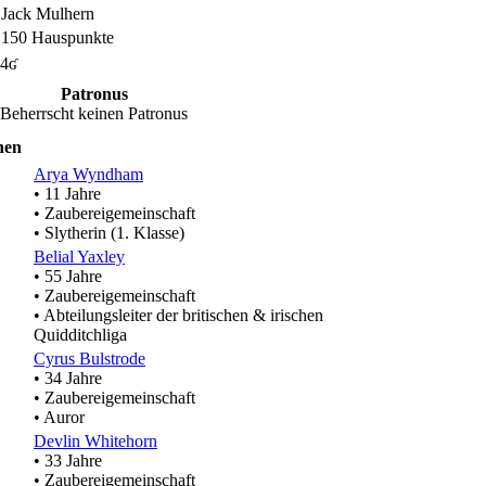
Jack Mulhern
150 Hauspunkte
4ʛ
Patronus
Beherrscht keinen Patronus
nen
Arya Wyndham
• 11 Jahre
• Zaubereigemeinschaft
• Slytherin (1. Klasse)
Belial Yaxley
• 55 Jahre
• Zaubereigemeinschaft
• Abteilungsleiter der britischen & irischen
Quidditchliga
Cyrus Bulstrode
• 34 Jahre
• Zaubereigemeinschaft
• Auror
Devlin Whitehorn
• 33 Jahre
• Zaubereigemeinschaft