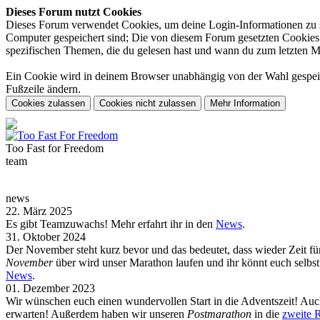
Dieses Forum nutzt Cookies
Dieses Forum verwendet Cookies, um deine Login-Informationen zu spe
Computer gespeichert sind; Die von diesem Forum gesetzten Cookies d
spezifischen Themen, die du gelesen hast und wann du zum letzten Mal 
Ein Cookie wird in deinem Browser unabhängig von der Wahl gespeiche
Fußzeile ändern.
Too Fast for
Freedom
team
news
22. März 2025
Es gibt Teamzuwachs! Mehr erfahrt ihr in den
News
.
31. Oktober 2024
Der November steht kurz bevor und das bedeutet, dass wieder Zeit f
November
über wird unser Marathon laufen und ihr könnt euch selb
News
.
01. Dezember 2023
Wir wünschen euch einen wundervollen Start in die Adventszeit! Auch
erwarten! Außerdem haben wir unseren
Postmarathon
in die
zweite 