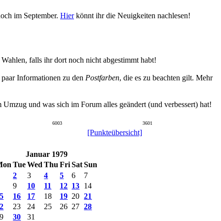
 noch im September.
Hier
könnt ihr die Neuigkeiten nachlesen!
hlen, falls ihr dort noch nicht abgestimmt habt!
n paar Informationen zu den
Postfarben
, die es zu beachten gilt. Mehr
um Umzug und was sich im Forum alles geändert (und verbessert) hat!
6003
3601
[Punkteübersicht]
Januar 1979
Mon
Tue
Wed
Thu
Fri
Sat
Sun
2
3
4
5
6
7
9
10
11
12
13
14
5
16
17
18
19
20
21
2
23
24
25
26
27
28
9
30
31