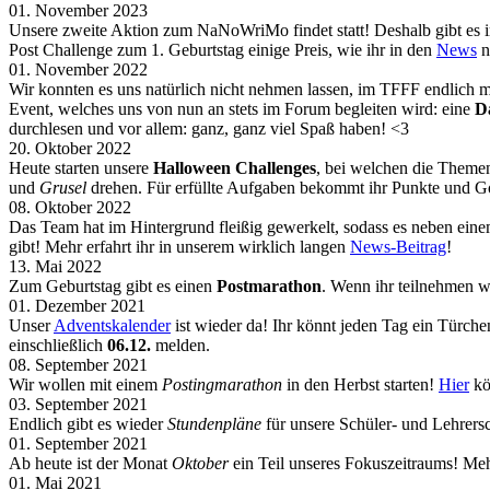
01. November 2023
Unsere zweite Aktion zum NaNoWriMo findet statt! Deshalb gibt e
Post Challenge zum 1. Geburtstag einige Preis, wie ihr in den
News
n
01. November 2022
Wir konnten es uns natürlich nicht nehmen lassen, im TFFF endlich
Event, welches uns von nun an stets im Forum begleiten wird: eine
D
durchlesen und vor allem: ganz, ganz viel Spaß haben! <3
20. Oktober 2022
Heute starten unsere
Halloween Challenges
, bei welchen die Themen
und
Grusel
drehen. Für erfüllte Aufgaben bekommt ihr Punkte und G
08. Oktober 2022
Das Team hat im Hintergrund fleißig gewerkelt, sodass es neben ein
gibt! Mehr erfahrt ihr in unserem wirklich langen
News-Beitrag
!
13. Mai 2022
Zum Geburtstag gibt es einen
Postmarathon
. Wenn ihr teilnehmen w
01. Dezember 2021
Unser
Adventskalender
ist wieder da! Ihr könnt jeden Tag ein Türch
einschließlich
06.12.
melden.
08. September 2021
Wir wollen mit einem
Postingmarathon
in den Herbst starten!
Hier
kö
03. September 2021
Endlich gibt es wieder
Stundenpläne
für unsere Schüler- und Lehrers
01. September 2021
Ab heute ist der Monat
Oktober
ein Teil unseres Fokuszeitraums! Meh
01. Mai 2021