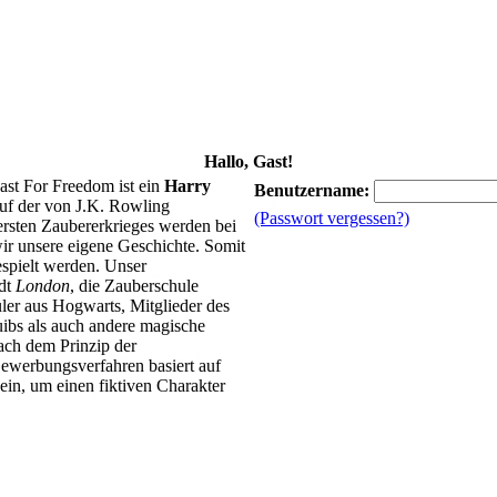
Hallo, Gast!
ast For Freedom ist ein
Harry
Benutzername:
uf der von J.K. Rowling
(Passwort vergessen?)
 ersten Zaubererkrieges werden bei
ir unsere eigene Geschichte. Somit
spielt werden. Unser
adt
London
, die Zauberschule
ler aus Hogwarts, Mitglieder des
ibs als auch andere magische
ach dem Prinzip der
ewerbungsverfahren basiert auf
in, um einen fiktiven Charakter