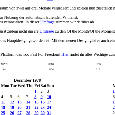
raum von zwei auf drei Monate vergrößert und spielen nun zusätzlich
zur Nutzung der automatisch laufenden Whitelist.
 veranstalten! In dieser
Umfrage
stimmen wir darüber ab.
gisst zudem nicht unsere
Umfrage
zu den Of the Month/Of the Moment Wa
eues Hauptdesign geworden ist! Mit dem neuen Design gibt es auch ei
n Plattform des Too Fast For Freedom!
Hier
findet ihr alles Wichtige z
10289
8268
1853
64
2476
217
Dezember 1978
Mon
Tue
Wed
Thu
Fri
Sat
Sun
1
2
3
1
4
5
6
7
8
9
10
8
11
12
13
14
15
16
17
1
18
19
20
21
22
23
24
2
25
26
27
28
29
30
31
2