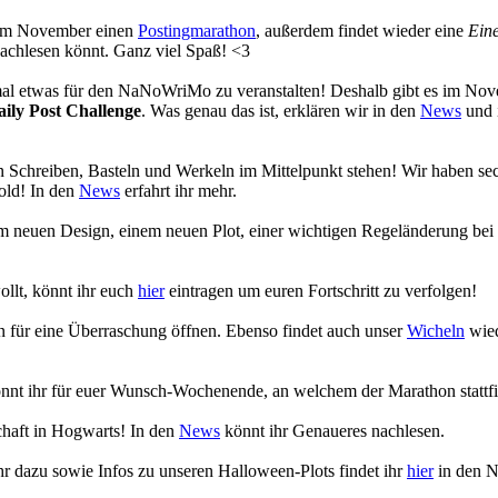
s im November einen
Postingmarathon
, außerdem findet wieder eine
Eine
achlesen könnt. Ganz viel Spaß! <3
 mal etwas für den NaNoWriMo zu veranstalten! Deshalb gibt es im No
aily Post Challenge
. Was genau das ist, erklären wir in den
News
und 
 Schreiben, Basteln und Werkeln im Mittelpunkt stehen! Wir haben se
old! In den
News
erfahrt ihr mehr.
em neuen Design, einem neuen Plot, einer wichtigen Regeländerung bei
ollt, könnt ihr euch
hier
eintragen um euren Fortschritt zu verfolgen!
en für eine Überraschung öffnen. Ebenso findet auch unser
Wicheln
wied
nnt ihr für euer Wunsch-Wochenende, an welchem der Marathon stattfi
chaft in Hogwarts! In den
News
könnt ihr Genaueres nachlesen.
r dazu sowie Infos zu unseren Halloween-Plots findet ihr
hier
in den 