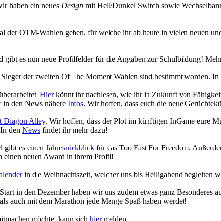
wir haben ein neues
Design
mit Hell/Dunkel Switch sowie Wechselbanne
ecial der OTM-Wahlen geben, für welche ihr ab heute in vielen neuen
gibt es nun neue Profilfelder für die Angaben zur Schulbildung! Mehr
die Sieger der zweiten Of The Moment Wahlen sind bestimmt worden. In
überarbeitet.
Hier
könnt ihr nachlesen, wie ihr in Zukunft von Fähigk
hr in den News nähere
Infos
. Wir hoffen, dass euch die neue Gerüchtekü
 Diagon Alley
. Wir hoffen, dass der Plot im künftigen InGame eure 
 In den
News
findet ihr mehr dazu!
 gibt es einen
Jahresrückblick
für das Too Fast For Freedom. Außerdem
 einen neuen Award in ihrem Profil!
alender
in die Weihnachtszeit, welcher uns bis Heiligabend begleiten w
n Start in den Dezember haben wir uns zudem etwas ganz Besonderes a
 als auch mit dem Marathon jede Menge Spaß haben werdet!
 mitmachen möchte, kann sich
hier
melden.