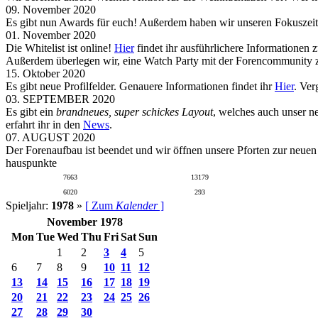
09. November 2020
Es gibt nun Awards für euch! Außerdem haben wir unseren Fokuszeit
01. November 2020
Die Whitelist ist online!
Hier
findet ihr ausführlichere Informationen 
Außerdem überlegen wir, eine Watch Party mit der Forencommunity zu
15. Oktober 2020
Es gibt neue Profilfelder. Genauere Informationen findet ihr
Hier
. Ver
03. SEPTEMBER 2020
Es gibt ein
brandneues, super schickes Layout
, welches auch unser n
erfahrt ihr in den
News
.
07. AUGUST 2020
Der Forenaufbau ist beendet und wir öffnen unsere Pforten zur neue
hauspunkte
7663
13179
6020
293
Spieljahr:
1978
»
[ Zum
Kalender
]
November 1978
Mon
Tue
Wed
Thu
Fri
Sat
Sun
1
2
3
4
5
6
7
8
9
10
11
12
13
14
15
16
17
18
19
20
21
22
23
24
25
26
27
28
29
30