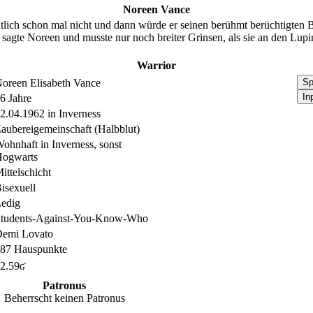
Noreen Vance
tlich schon mal nicht und dann würde er seinen berühmt berüchtigten B
, sagte Noreen und musste nur noch breiter Grinsen, als sie an den Lupi
Warrior
oreen Elisabeth Vance
Sp
In
6 Jahre
2.04.1962 in Inverness
aubereigemeinschaft (Halbblut)
ohnhaft in Inverness, sonst
ogwarts
ittelschicht
isexuell
edig
tudents-Against-You-Know-Who
emi Lovato
87 Hauspunkte
2.59ʛ
Patronus
Beherrscht keinen Patronus