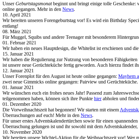
Unser
Geburtstagsmonat
beginnt und bringt einige tolle Geschenke: 
online gegangen. Mehr in den
News
.
10. April 2021
Wir bereiten unseren Forengeburtstag vor! Es wird ein Birthday Sp
entlang!
08. März 2021
Für Muggel, Squibs und andere Teenager mit besonderem Hintergrund 
01. Februar 2021
Wir haben ein neues Hauptdesign, die Whitelist ist erschienen und 
15. Januar 2021
Wir haben die Regulierung zur Nutzung von besonderen Fähigkeiten 
ist unsere neue Gerüchteküche fertig geworden. Auch hierzu findet i
12. Januar 2021
Unser Forenplot für den August ist heute online gegangen:
Mayhem at
zwei neue Gimmicks online gegangen: Pairview und Gerüchteküche.
01. Januar 2021
Wir wünschen euch ein frohes neues Jahr! Passend zum Jahreswechsel
teilgenommen haben, können sich ihre Punkte
hier
abholen und finden
01. Dezember 2020
Die Vorweihnachtszeit hat begonnen! Wir starten mit einem
Adventsk
Überraschungen auf euch! Mehr in den
News
.
Für unser erstes Adventskalendertürchen sowie für einen spannende
Überraschung gelungen ist und ihr sowohl mit dem Adventskalender,
10. November 2020
Wir bereiten unsere Wichtel-Aktion für die Weihnachtszeit vor! Wer