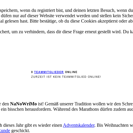
ichern, wenn du registriert bist, und deinen letzten Besuch, wenn du 
üfen nur auf dieser Website verwendet werden und stellen kein Sicher
gelesen hast. Bitte bestätige, ob du diese Cookies akzeptierst oder ab
rt, um zu verhindern, dass dir diese Frage erneut gestellt wird. Du ka
0
TEAMMITGLIEDER
ONLINE
ZURZEIT IST KEIN TEAMMITGLIED ONLINE!
ür den
NaNoWriMo
ist! Gemäß unserer Tradition wollen wir den Sch
st ein bisschen herausfordern. Während des Marathons dürfen zudem a
 dieses Jahr gibt es wieder einen
Adventskalender
. Bis Weihnachten w
Runde
geschickt.