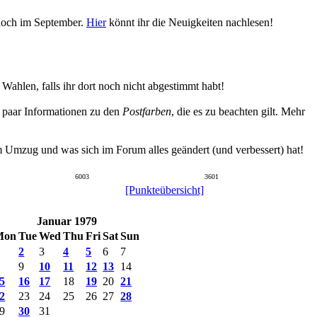
 noch im September.
Hier
könnt ihr die Neuigkeiten nachlesen!
hlen, falls ihr dort noch nicht abgestimmt habt!
n paar Informationen zu den
Postfarben
, die es zu beachten gilt. Mehr
um Umzug und was sich im Forum alles geändert (und verbessert) hat!
6003
3601
[Punkteübersicht]
Januar 1979
Mon
Tue
Wed
Thu
Fri
Sat
Sun
2
3
4
5
6
7
9
10
11
12
13
14
5
16
17
18
19
20
21
2
23
24
25
26
27
28
9
30
31