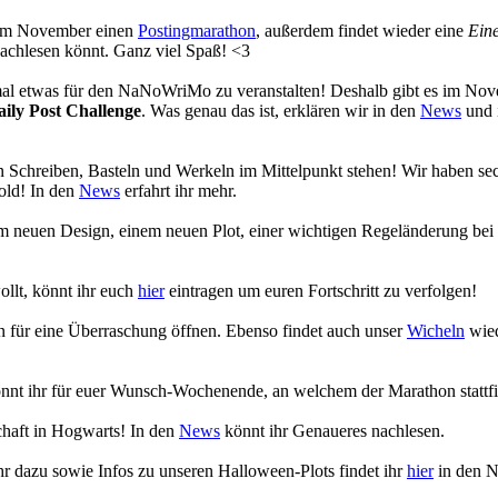
s im November einen
Postingmarathon
, außerdem findet wieder eine
Eine
achlesen könnt. Ganz viel Spaß! <3
 mal etwas für den NaNoWriMo zu veranstalten! Deshalb gibt es im No
aily Post Challenge
. Was genau das ist, erklären wir in den
News
und 
 Schreiben, Basteln und Werkeln im Mittelpunkt stehen! Wir haben se
old! In den
News
erfahrt ihr mehr.
em neuen Design, einem neuen Plot, einer wichtigen Regeländerung bei
ollt, könnt ihr euch
hier
eintragen um euren Fortschritt zu verfolgen!
en für eine Überraschung öffnen. Ebenso findet auch unser
Wicheln
wied
nnt ihr für euer Wunsch-Wochenende, an welchem der Marathon stattfi
chaft in Hogwarts! In den
News
könnt ihr Genaueres nachlesen.
r dazu sowie Infos zu unseren Halloween-Plots findet ihr
hier
in den 