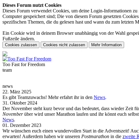
Dieses Forum nutzt Cookies
Dieses Forum verwendet Cookies, um deine Login-Informationen zu spe
Computer gespeichert sind; Die von diesem Forum gesetzten Cookies d
spezifischen Themen, die du gelesen hast und wann du zum letzten Mal 
Ein Cookie wird in deinem Browser unabhängig von der Wahl gespeiche
Fußzeile ändern.
Too Fast for
Freedom
team
news
22. März 2025
Es gibt Teamzuwachs! Mehr erfahrt ihr in den
News
.
31. Oktober 2024
Der November steht kurz bevor und das bedeutet, dass wieder Zeit f
November
über wird unser Marathon laufen und ihr könnt euch selb
News
.
01. Dezember 2023
Wir wünschen euch einen wundervollen Start in die Adventszeit! Auch
erwarten! Außerdem haben wir unseren
Postmarathon
in die
zweite 