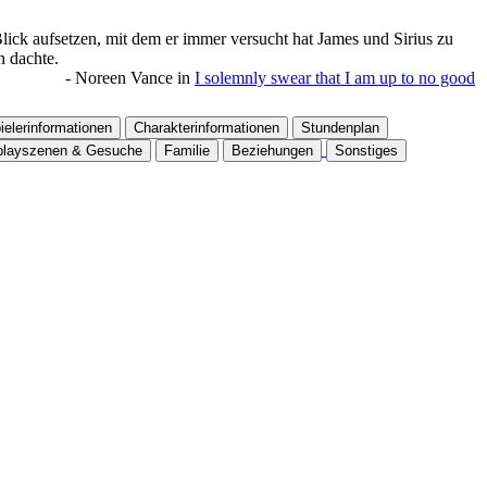
lick aufsetzen, mit dem er immer versucht hat James und Sirius zu
n dachte.
-
Noreen Vance
in
I solemnly swear that I am up to no good
ielerinformationen
Charakterinformationen
Stundenplan
playszenen & Gesuche
Familie
Beziehungen
Sonstiges