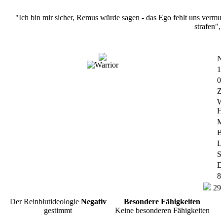
"Ich bin mir sicher, Remus würde sagen - das Ego fehlt uns vermu
strafen"
N
1
0
Z
W
H
M
B
L
S
D
8
29
Der Reinblutideologie
Negativ
Besondere Fähigkeiten
gestimmt
Keine besonderen Fähigkeiten