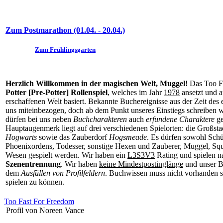
Zum Postmarathon (01.04. - 20.04.)
Zum Frühlingsgarten
Herzlich Willkommen in der magischen Welt, Muggel
! Das Too F
Potter [Pre-Potter] Rollenspiel
, welches im Jahr
1978
ansetzt und a
erschaffenen Welt basiert. Bekannte Buchereignisse aus der Zeit des
uns miteinbezogen, doch ab dem Punkt unseres Einstiegs schreiben w
dürfen bei uns neben
Buchcharakteren
auch
erfundene Charaktere
ge
Hauptaugenmerk liegt auf drei verschiedenen Spielorten: die Großst
Hogwarts
sowie das Zauberdorf
Hogsmeade
. Es dürfen sowohl Schü
Phoenixordens, Todesser, sonstige Hexen und Zauberer, Muggel, Squ
Wesen gespielt werden. Wir haben ein
L3S3V3
Rating und spielen n
Szenentrennung
. Wir haben
keine Mindestpostinglänge
und unser B
dem
Ausfüllen von Profilfeldern
. Buchwissen muss nicht vorhanden se
spielen zu können.
Too Fast For Freedom
Profil von Noreen Vance