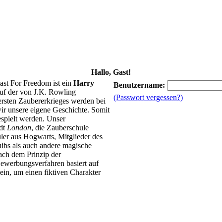
Hallo, Gast!
ast For Freedom ist ein
Harry
Benutzername:
uf der von J.K. Rowling
(Passwort vergessen?)
 ersten Zaubererkrieges werden bei
ir unsere eigene Geschichte. Somit
spielt werden. Unser
adt
London
, die Zauberschule
ler aus Hogwarts, Mitglieder des
ibs als auch andere magische
ach dem Prinzip der
ewerbungsverfahren basiert auf
in, um einen fiktiven Charakter