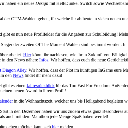
wir haben ein neues
Design
mit Hell/Dunkel Switch sowie Wechselbanne
ecial der OTM-Wahlen geben, für welche ihr ab heute in vielen neuen
gibt es nun neue Profilfelder für die Angaben zur Schulbildung! Mehr
die Sieger der zweiten Of The Moment Wahlen sind bestimmt worden. In
überarbeitet.
Hier
könnt ihr nachlesen, wie ihr in Zukunft von Fähigk
hr in den News nähere
Infos
. Wir hoffen, dass euch die neue Gerüchtekü
 Diagon Alley
. Wir hoffen, dass der Plot im künftigen InGame eure 
 In den
News
findet ihr mehr dazu!
 gibt es einen
Jahresrückblick
für das Too Fast For Freedom. Außerdem
 einen neuen Award in ihrem Profil!
alender
in die Weihnachtszeit, welcher uns bis Heiligabend begleiten w
n Start in den Dezember haben wir uns zudem etwas ganz Besonderes a
 als auch mit dem Marathon jede Menge Spaß haben werdet!
 mitmachen möchte, kann sich
hier
melden.