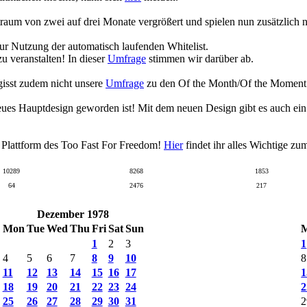
raum von zwei auf drei Monate vergrößert und spielen nun zusätzlich
zur Nutzung der automatisch laufenden Whitelist.
 veranstalten! In dieser
Umfrage
stimmen wir darüber ab.
gisst zudem nicht unsere
Umfrage
zu den Of the Month/Of the Moment Wa
eues Hauptdesign geworden ist! Mit dem neuen Design gibt es auch ei
n Plattform des Too Fast For Freedom!
Hier
findet ihr alles Wichtige z
10289
8268
1853
64
2476
217
Dezember 1978
Mon
Tue
Wed
Thu
Fri
Sat
Sun
1
2
3
1
4
5
6
7
8
9
10
8
11
12
13
14
15
16
17
1
18
19
20
21
22
23
24
2
25
26
27
28
29
30
31
2