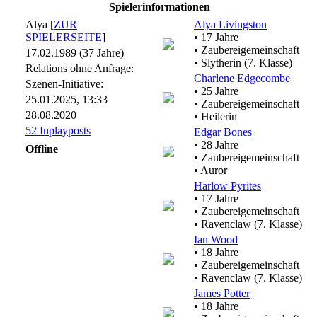
Spielerinformationen
Alya [
ZUR
Alya Livingston
SPIELERSEITE
]
• 17 Jahre
• Zaubereigemeinschaft
17.02.1989 (37 Jahre)
• Slytherin (7. Klasse)
Relations ohne Anfrage:
Charlene Edgecombe
Szenen-Initiative:
• 25 Jahre
25.01.2025, 13:33
• Zaubereigemeinschaft
28.08.2020
• Heilerin
52 Inplayposts
Edgar Bones
• 28 Jahre
Offline
• Zaubereigemeinschaft
• Auror
Harlow Pyrites
• 17 Jahre
• Zaubereigemeinschaft
• Ravenclaw (7. Klasse)
Ian Wood
• 18 Jahre
• Zaubereigemeinschaft
• Ravenclaw (7. Klasse)
James Potter
• 18 Jahre