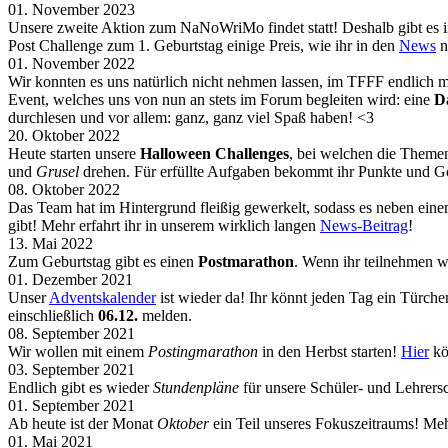
01. November 2023
Unsere zweite Aktion zum NaNoWriMo findet statt! Deshalb gibt e
Post Challenge zum 1. Geburtstag einige Preis, wie ihr in den
News
n
01. November 2022
Wir konnten es uns natürlich nicht nehmen lassen, im TFFF endlich
Event, welches uns von nun an stets im Forum begleiten wird: eine
D
durchlesen und vor allem: ganz, ganz viel Spaß haben! <3
20. Oktober 2022
Heute starten unsere
Halloween Challenges
, bei welchen die Themen
und
Grusel
drehen. Für erfüllte Aufgaben bekommt ihr Punkte und G
08. Oktober 2022
Das Team hat im Hintergrund fleißig gewerkelt, sodass es neben ein
gibt! Mehr erfahrt ihr in unserem wirklich langen
News-Beitrag
!
13. Mai 2022
Zum Geburtstag gibt es einen
Postmarathon
. Wenn ihr teilnehmen w
01. Dezember 2021
Unser
Adventskalender
ist wieder da! Ihr könnt jeden Tag ein Türch
einschließlich
06.12.
melden.
08. September 2021
Wir wollen mit einem
Postingmarathon
in den Herbst starten!
Hier
kö
03. September 2021
Endlich gibt es wieder
Stundenpläne
für unsere Schüler- und Lehrers
01. September 2021
Ab heute ist der Monat
Oktober
ein Teil unseres Fokuszeitraums! Meh
01. Mai 2021