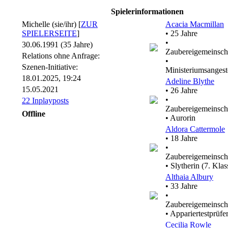
Spielerinformationen
Michelle (sie/ihr) [
ZUR
Acacia Macmillan
SPIELERSEITE
]
• 25 Jahre
•
30.06.1991 (35 Jahre)
Zaubereigemeinsch
Relations ohne Anfrage:
•
Szenen-Initiative:
Ministeriumsangeste
18.01.2025, 19:24
Adeline Blythe
15.05.2021
• 26 Jahre
•
22 Inplayposts
Zaubereigemeinsch
Offline
• Aurorin
Aldora Cattermole
• 18 Jahre
•
Zaubereigemeinsch
• Slytherin (7. Klas
Althaia Albury
• 33 Jahre
•
Zaubereigemeinsch
• Appariertestprüfe
Cecilia Rowle