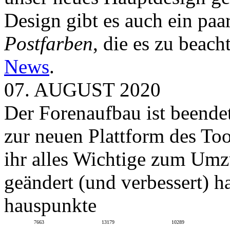
Design gibt es auch ein paa
Postfarben
, die es zu beach
News
.
07. AUGUST 2020
Der Forenaufbau ist beendet
zur neuen Plattform des To
ihr alles Wichtige zum Umz
geändert (und verbessert) ha
hauspunkte
7663
13179
10289