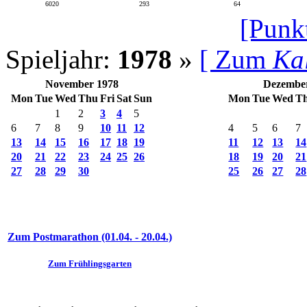
6020
293
64
[Punk
Spieljahr:
1978
»
[ Zum
Ka
November 1978
Dezembe
Mon
Tue
Wed
Thu
Fri
Sat
Sun
Mon
Tue
Wed
T
1
2
3
4
5
6
7
8
9
10
11
12
4
5
6
7
13
14
15
16
17
18
19
11
12
13
14
20
21
22
23
24
25
26
18
19
20
21
27
28
29
30
25
26
27
28
Zum Postmarathon (01.04. - 20.04.)
Zum Frühlingsgarten