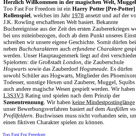
Herzlich Willkommen in der magischen Welt, Muggel
Too Fast For Freedom ist ein
Harry Potter [Pre-Potter]
Rollenspiel
, welches im Jahr
1978
ansetzt und auf der v
J.K. Rowling erschaffenen Welt basiert. Bekannte
Buchereignisse aus der Zeit des ersten Zaubererkrieges w
bei uns miteinbezogen, doch ab dem Punkt unseres Einst
schreiben wir unsere eigene Geschichte. Somit dürfen be
neben
Buchcharakteren
auch
erfundene Charaktere
gespi
werden. Unser Hauptaugenmerk liegt auf drei verschied
Spielorten: die Großstadt
London
, die Zauberschule
Hogwarts
sowie das Zauberdorf
Hogsmeade
. Es dürfen
sowohl Schüler aus Hogwarts, Mitglieder des Phoenixor
Todesser, sonstige Hexen und Zauberer, Muggel, Squibs 
auch andere magische Wesen gespielt werden. Wir haben
L3S3V3
Rating und spielen nach dem Prinzip der
Szenentrennung
. Wir haben
keine Mindestpostinglänge
unser Bewerbungsverfahren basiert auf dem
Ausfüllen vo
Profilfeldern
. Buchwissen muss nicht vorhanden sein, u
einen fiktiven Charakter spielen zu können.
Too Fast For Freedom