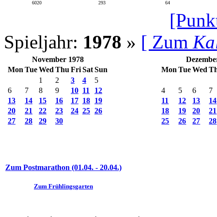
6020
293
64
[Punk
Spieljahr:
1978
»
[ Zum
Ka
November 1978
Dezembe
Mon
Tue
Wed
Thu
Fri
Sat
Sun
Mon
Tue
Wed
T
1
2
3
4
5
6
7
8
9
10
11
12
4
5
6
7
13
14
15
16
17
18
19
11
12
13
14
20
21
22
23
24
25
26
18
19
20
21
27
28
29
30
25
26
27
28
Zum Postmarathon (01.04. - 20.04.)
Zum Frühlingsgarten