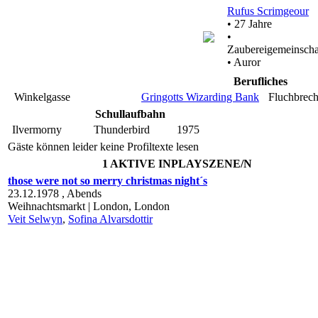
Rufus Scrimgeour
• 27 Jahre
•
Zaubereigemeinscha
• Auror
Berufliches
Winkelgasse
Gringotts Wizarding Bank
Fluchbrech
Schullaufbahn
Ilvermorny
Thunderbird
1975
Gäste können leider keine Profiltexte lesen
1 AKTIVE INPLAYSZENE/N
those were not so merry christmas night´s
23.12.1978 ,
Abends
Weihnachtsmarkt | London,
London
Veit Selwyn
,
Sofina Alvarsdottir