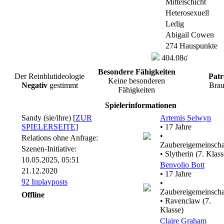
Mittelschicht
Heterosexuell
Ledig
Abigail Cowen
274 Hauspunkte
404.08ʛ
Besondere Fähigkeiten
Der Reinblutideologie
Patr
Keine besonderen
Negativ
gestimmt
Brau
Fähigkeiten
Spielerinformationen
Sandy (sie/ihre) [
ZUR
Artemis Selwyn
SPIELERSEITE
]
• 17 Jahre
•
Relations ohne Anfrage:
Zaubereigemeinscha
Szenen-Initiative:
• Slytherin (7. Klass
10.05.2025, 05:51
Benvolio Bott
21.12.2020
• 17 Jahre
92 Inplayposts
•
Zaubereigemeinscha
Offline
• Ravenclaw (7.
Klasse)
Claire Graham