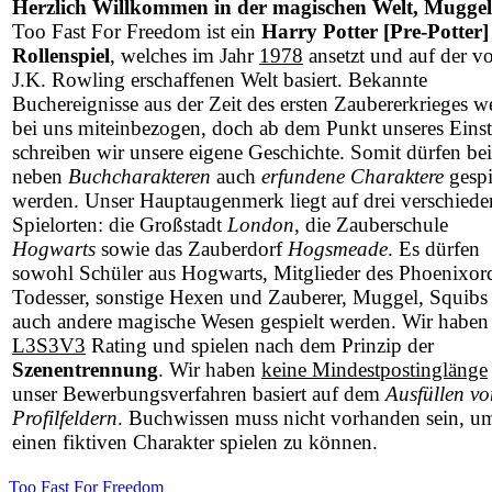
Herzlich Willkommen in der magischen Welt, Muggel
Too Fast For Freedom ist ein
Harry Potter [Pre-Potter]
Rollenspiel
, welches im Jahr
1978
ansetzt und auf der v
J.K. Rowling erschaffenen Welt basiert. Bekannte
Buchereignisse aus der Zeit des ersten Zaubererkrieges w
bei uns miteinbezogen, doch ab dem Punkt unseres Einst
schreiben wir unsere eigene Geschichte. Somit dürfen be
neben
Buchcharakteren
auch
erfundene Charaktere
gespi
werden. Unser Hauptaugenmerk liegt auf drei verschied
Spielorten: die Großstadt
London
, die Zauberschule
Hogwarts
sowie das Zauberdorf
Hogsmeade
. Es dürfen
sowohl Schüler aus Hogwarts, Mitglieder des Phoenixor
Todesser, sonstige Hexen und Zauberer, Muggel, Squibs 
auch andere magische Wesen gespielt werden. Wir haben
L3S3V3
Rating und spielen nach dem Prinzip der
Szenentrennung
. Wir haben
keine Mindestpostinglänge
unser Bewerbungsverfahren basiert auf dem
Ausfüllen vo
Profilfeldern
. Buchwissen muss nicht vorhanden sein, u
einen fiktiven Charakter spielen zu können.
Too Fast For Freedom