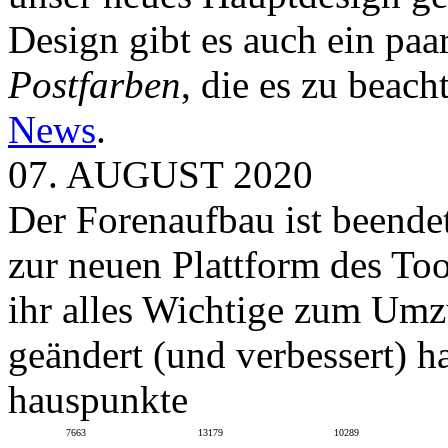
Design gibt es auch ein paa
Postfarben
, die es zu beach
News
.
07. AUGUST 2020
Der Forenaufbau ist beendet
zur neuen Plattform des To
ihr alles Wichtige zum Umz
geändert (und verbessert) ha
hauspunkte
7663
13179
10289