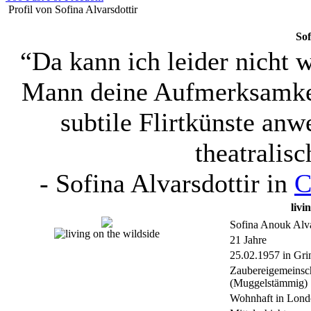
Profil von Sofina Alvarsdottir
Sof
“Da kann ich leider nicht 
Mann deine Aufmerksamkei
subtile Flirtkünste anw
theatralis
-
Sofina Alvarsdottir
in
C
livi
Sofina Anouk Alva
21 Jahre
25.02.1957 in Grin
Zaubereigemeinsc
(Muggelstämmig)
Wohnhaft in Lon