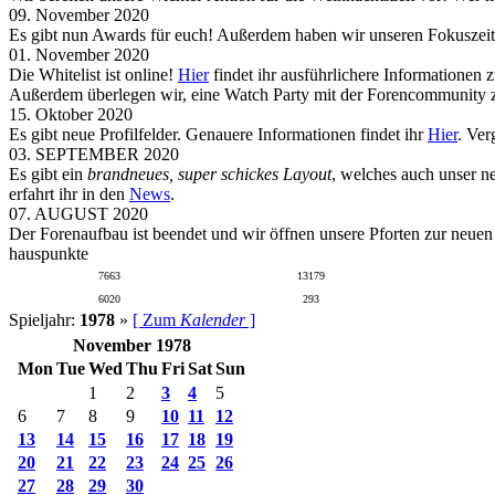
09. November 2020
Es gibt nun Awards für euch! Außerdem haben wir unseren Fokuszeit
01. November 2020
Die Whitelist ist online!
Hier
findet ihr ausführlichere Informationen 
Außerdem überlegen wir, eine Watch Party mit der Forencommunity zu
15. Oktober 2020
Es gibt neue Profilfelder. Genauere Informationen findet ihr
Hier
. Ver
03. SEPTEMBER 2020
Es gibt ein
brandneues, super schickes Layout
, welches auch unser n
erfahrt ihr in den
News
.
07. AUGUST 2020
Der Forenaufbau ist beendet und wir öffnen unsere Pforten zur neue
hauspunkte
7663
13179
6020
293
Spieljahr:
1978
»
[ Zum
Kalender
]
November 1978
Mon
Tue
Wed
Thu
Fri
Sat
Sun
1
2
3
4
5
6
7
8
9
10
11
12
13
14
15
16
17
18
19
20
21
22
23
24
25
26
27
28
29
30