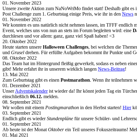
01. November 2023
Unsere zweite Aktion zum NaNoWriMo findet statt! Deshalb gibt e
Post Challenge zum 1. Geburtstag einige Preis, wie ihr in den
News
n
01. November 2022
Wir konnten es uns natürlich nicht nehmen lassen, im TFFF endlich
Event, welches uns von nun an stets im Forum begleiten wird: eine
D
durchlesen und vor allem: ganz, ganz viel Spaß haben! <3
20. Oktober 2022
Heute starten unsere
Halloween Challenges
, bei welchen die Themen
und
Grusel
drehen. Für erfüllte Aufgaben bekommt ihr Punkte und G
08. Oktober 2022
Das Team hat im Hintergrund fleißig gewerkelt, sodass es neben ein
gibt! Mehr erfahrt ihr in unserem wirklich langen
News-Beitrag
!
13. Mai 2022
Zum Geburtstag gibt es einen
Postmarathon
. Wenn ihr teilnehmen w
01. Dezember 2021
Unser
Adventskalender
ist wieder da! Ihr könnt jeden Tag ein Türch
einschließlich
06.12.
melden.
08. September 2021
Wir wollen mit einem
Postingmarathon
in den Herbst starten!
Hier
kö
03. September 2021
Endlich gibt es wieder
Stundenpläne
für unsere Schüler- und Lehrers
01. September 2021
Ab heute ist der Monat
Oktober
ein Teil unseres Fokuszeitraums! Meh
01. Mai 2021