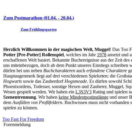
Zum Postmarathon (01.04. - 20.04.)
Zum Frühlingsgarten
Herzlich Willkommen in der magischen Welt, Muggel
! Das Too F
Potter [Pre-Potter] Rollenspiel
, welches im Jahr
1978
ansetzt und a
erschaffenen Welt basiert. Bekannte Buchereignisse aus der Zeit des
uns miteinbezogen, doch ab dem Punkt unseres Einstiegs schreiben w
dürfen bei uns neben
Buchcharakteren
auch
erfundene Charaktere
ge
Hauptaugenmerk liegt auf drei verschiedenen Spielorten: die Großst
Hogwarts
sowie das Zauberdorf
Hogsmeade
. Es dürfen sowohl Schü
Phoenixordens, Todesser, sonstige Hexen und Zauberer, Muggel, Squ
Wesen gespielt werden. Wir haben ein
L3S3V3
Rating und spielen n
Szenentrennung
. Wir haben
keine Mindestpostinglänge
und unser B
dem
Ausfüllen von Profilfeldern
. Buchwissen muss nicht vorhanden se
spielen zu können.
Too Fast For Freedom
Forenmeldung