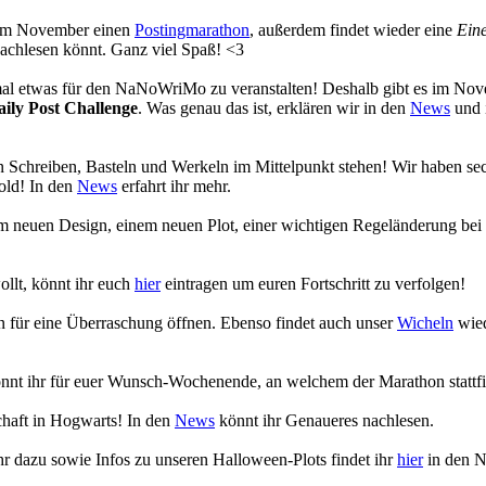
s im November einen
Postingmarathon
, außerdem findet wieder eine
Eine
achlesen könnt. Ganz viel Spaß! <3
 mal etwas für den NaNoWriMo zu veranstalten! Deshalb gibt es im No
aily Post Challenge
. Was genau das ist, erklären wir in den
News
und 
 Schreiben, Basteln und Werkeln im Mittelpunkt stehen! Wir haben se
old! In den
News
erfahrt ihr mehr.
em neuen Design, einem neuen Plot, einer wichtigen Regeländerung bei
ollt, könnt ihr euch
hier
eintragen um euren Fortschritt zu verfolgen!
en für eine Überraschung öffnen. Ebenso findet auch unser
Wicheln
wied
nnt ihr für euer Wunsch-Wochenende, an welchem der Marathon stattfi
chaft in Hogwarts! In den
News
könnt ihr Genaueres nachlesen.
r dazu sowie Infos zu unseren Halloween-Plots findet ihr
hier
in den 