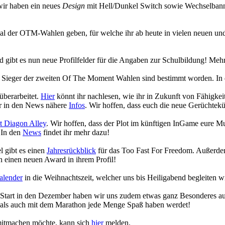
wir haben ein neues
Design
mit Hell/Dunkel Switch sowie Wechselbanne
ecial der OTM-Wahlen geben, für welche ihr ab heute in vielen neuen
gibt es nun neue Profilfelder für die Angaben zur Schulbildung! Mehr
die Sieger der zweiten Of The Moment Wahlen sind bestimmt worden. In
überarbeitet.
Hier
könnt ihr nachlesen, wie ihr in Zukunft von Fähigk
hr in den News nähere
Infos
. Wir hoffen, dass euch die neue Gerüchtekü
 Diagon Alley
. Wir hoffen, dass der Plot im künftigen InGame eure 
 In den
News
findet ihr mehr dazu!
 gibt es einen
Jahresrückblick
für das Too Fast For Freedom. Außerdem
 einen neuen Award in ihrem Profil!
alender
in die Weihnachtszeit, welcher uns bis Heiligabend begleiten w
n Start in den Dezember haben wir uns zudem etwas ganz Besonderes a
 als auch mit dem Marathon jede Menge Spaß haben werdet!
 mitmachen möchte, kann sich
hier
melden.