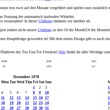
raum von zwei auf drei Monate vergrößert und spielen nun zusätzlich
zur Nutzung der automatisch laufenden Whitelist.
 veranstalten! In dieser
Umfrage
stimmen wir darüber ab.
gisst zudem nicht unsere
Umfrage
zu den Of the Month/Of the Moment Wa
eues Hauptdesign geworden ist! Mit dem neuen Design gibt es auch ei
n Plattform des Too Fast For Freedom!
Hier
findet ihr alles Wichtige z
10289
8268
1853
64
2476
217
Dezember 1978
Mon
Tue
Wed
Thu
Fri
Sat
Sun
1
2
3
1
4
5
6
7
8
9
10
8
11
12
13
14
15
16
17
1
18
19
20
21
22
23
24
2
25
26
27
28
29
30
31
2