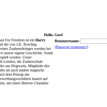
Hallo, Gast!
ast For Freedom ist ein
Harry
Benutzername:
uf der von J.K. Rowling
(Passwort vergessen?)
 ersten Zaubererkrieges werden bei
ir unsere eigene Geschichte. Somit
spielt werden. Unser
adt
London
, die Zauberschule
ler aus Hogwarts, Mitglieder des
ibs als auch andere magische
ach dem Prinzip der
ewerbungsverfahren basiert auf
in, um einen fiktiven Charakter