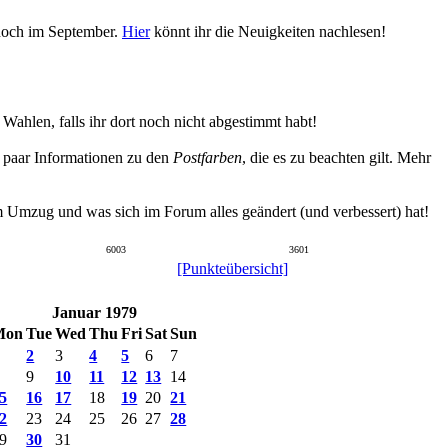
 noch im September.
Hier
könnt ihr die Neuigkeiten nachlesen!
hlen, falls ihr dort noch nicht abgestimmt habt!
n paar Informationen zu den
Postfarben
, die es zu beachten gilt. Mehr
um Umzug und was sich im Forum alles geändert (und verbessert) hat!
6003
3601
[Punkteübersicht]
Januar 1979
Mon
Tue
Wed
Thu
Fri
Sat
Sun
2
3
4
5
6
7
9
10
11
12
13
14
5
16
17
18
19
20
21
2
23
24
25
26
27
28
9
30
31