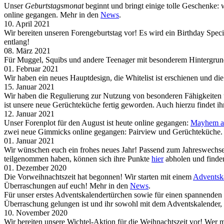
Unser
Geburtstagsmonat
beginnt und bringt einige tolle Geschenke: 
online gegangen. Mehr in den
News
.
10. April 2021
Wir bereiten unseren Forengeburtstag vor! Es wird ein Birthday Sp
entlang!
08. März 2021
Für Muggel, Squibs und andere Teenager mit besonderem Hintergrund 
01. Februar 2021
Wir haben ein neues Hauptdesign, die Whitelist ist erschienen und 
15. Januar 2021
Wir haben die Regulierung zur Nutzung von besonderen Fähigkeiten 
ist unsere neue Gerüchteküche fertig geworden. Auch hierzu findet i
12. Januar 2021
Unser Forenplot für den August ist heute online gegangen:
Mayhem at
zwei neue Gimmicks online gegangen: Pairview und Gerüchteküche.
01. Januar 2021
Wir wünschen euch ein frohes neues Jahr! Passend zum Jahreswechsel
teilgenommen haben, können sich ihre Punkte
hier
abholen und finden
01. Dezember 2020
Die Vorweihnachtszeit hat begonnen! Wir starten mit einem
Adventsk
Überraschungen auf euch! Mehr in den
News
.
Für unser erstes Adventskalendertürchen sowie für einen spannende
Überraschung gelungen ist und ihr sowohl mit dem Adventskalender,
10. November 2020
Wir bereiten unsere Wichtel-Aktion für die Weihnachtszeit vor! Wer