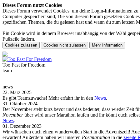
Dieses Forum nutzt Cookies
Dieses Forum verwendet Cookies, um deine Login-Informationen zu spe
Computer gespeichert sind; Die von diesem Forum gesetzten Cookies d
spezifischen Themen, die du gelesen hast und wann du zum letzten Mal 
Ein Cookie wird in deinem Browser unabhängig von der Wahl gespeiche
Fußzeile ändern.
Too Fast for
Freedom
team
news
22. März 2025
Es gibt Teamzuwachs! Mehr erfahrt ihr in den
News
.
31. Oktober 2024
Der November steht kurz bevor und das bedeutet, dass wieder Zeit f
November
über wird unser Marathon laufen und ihr könnt euch selb
News
.
01. Dezember 2023
Wir wünschen euch einen wundervollen Start in die Adventszeit! Auch
erwarten! Außerdem haben wir unseren
Postmarathon
in die
zweite 