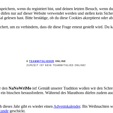
ichern, wenn du registriert bist, und deinen letzten Besuch, wenn du 
üfen nur auf dieser Website verwendet werden und stellen kein Sicher
gelesen hast. Bitte bestätige, ob du diese Cookies akzeptierst oder ab
rt, um zu verhindern, dass dir diese Frage erneut gestellt wird. Du ka
0
TEAMMITGLIEDER
ONLINE
ZURZEIT IST KEIN TEAMMITGLIED ONLINE!
ür den
NaNoWriMo
ist! Gemäß unserer Tradition wollen wir den Sch
st ein bisschen herausfordern. Während des Marathons dürfen zudem a
 dieses Jahr gibt es wieder einen
Adventskalender
. Bis Weihnachten w
Runde
geschickt.