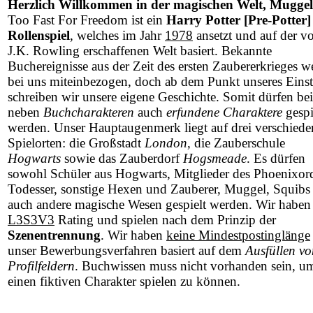
Herzlich Willkommen in der magischen Welt, Muggel
Too Fast For Freedom ist ein
Harry Potter [Pre-Potter]
Rollenspiel
, welches im Jahr
1978
ansetzt und auf der v
J.K. Rowling erschaffenen Welt basiert. Bekannte
Buchereignisse aus der Zeit des ersten Zaubererkrieges w
bei uns miteinbezogen, doch ab dem Punkt unseres Einst
schreiben wir unsere eigene Geschichte. Somit dürfen be
neben
Buchcharakteren
auch
erfundene Charaktere
gespi
werden. Unser Hauptaugenmerk liegt auf drei verschied
Spielorten: die Großstadt
London
, die Zauberschule
Hogwarts
sowie das Zauberdorf
Hogsmeade
. Es dürfen
sowohl Schüler aus Hogwarts, Mitglieder des Phoenixor
Todesser, sonstige Hexen und Zauberer, Muggel, Squibs 
auch andere magische Wesen gespielt werden. Wir haben
L3S3V3
Rating und spielen nach dem Prinzip der
Szenentrennung
. Wir haben
keine Mindestpostinglänge
unser Bewerbungsverfahren basiert auf dem
Ausfüllen vo
Profilfeldern
. Buchwissen muss nicht vorhanden sein, u
einen fiktiven Charakter spielen zu können.