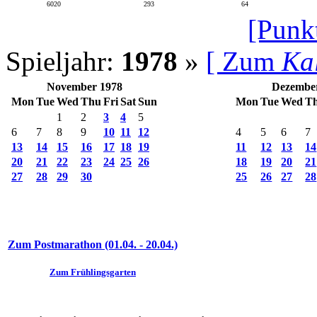
6020
293
64
[Punk
Spieljahr:
1978
»
[ Zum
Ka
November 1978
Dezembe
Mon
Tue
Wed
Thu
Fri
Sat
Sun
Mon
Tue
Wed
T
1
2
3
4
5
6
7
8
9
10
11
12
4
5
6
7
13
14
15
16
17
18
19
11
12
13
14
20
21
22
23
24
25
26
18
19
20
21
27
28
29
30
25
26
27
28
Zum Postmarathon (01.04. - 20.04.)
Zum Frühlingsgarten