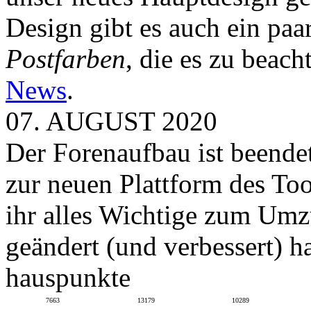
Design gibt es auch ein paa
Postfarben
, die es zu beach
News
.
07. AUGUST 2020
Der Forenaufbau ist beendet
zur neuen Plattform des To
ihr alles Wichtige zum Umz
geändert (und verbessert) ha
hauspunkte
7663
13179
10289