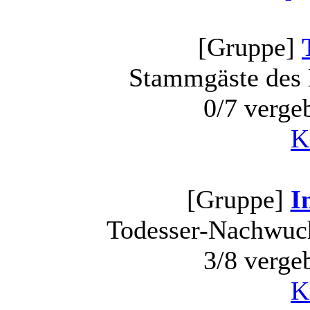
[Gruppe]
Stammgäste des 
0/7 verge
K
[Gruppe]
I
Todesser-Nachwuch
3/8 verge
K