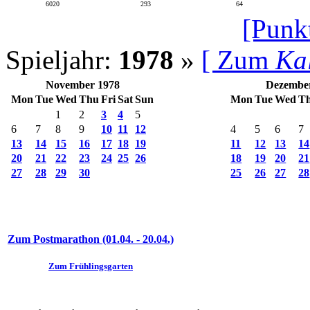
6020
293
64
[Punk
Spieljahr:
1978
»
[ Zum
Ka
November 1978
Dezembe
Mon
Tue
Wed
Thu
Fri
Sat
Sun
Mon
Tue
Wed
T
1
2
3
4
5
6
7
8
9
10
11
12
4
5
6
7
13
14
15
16
17
18
19
11
12
13
14
20
21
22
23
24
25
26
18
19
20
21
27
28
29
30
25
26
27
28
Zum Postmarathon (01.04. - 20.04.)
Zum Frühlingsgarten