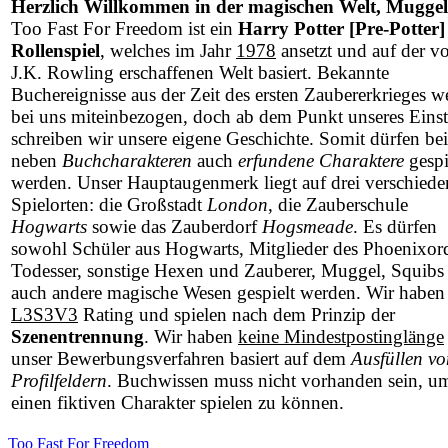
Herzlich Willkommen in der magischen Welt, Muggel
Too Fast For Freedom ist ein
Harry Potter [Pre-Potter]
Rollenspiel
, welches im Jahr
1978
ansetzt und auf der v
J.K. Rowling erschaffenen Welt basiert. Bekannte
Buchereignisse aus der Zeit des ersten Zaubererkrieges w
bei uns miteinbezogen, doch ab dem Punkt unseres Einst
schreiben wir unsere eigene Geschichte. Somit dürfen be
neben
Buchcharakteren
auch
erfundene Charaktere
gespi
werden. Unser Hauptaugenmerk liegt auf drei verschied
Spielorten: die Großstadt
London
, die Zauberschule
Hogwarts
sowie das Zauberdorf
Hogsmeade
. Es dürfen
sowohl Schüler aus Hogwarts, Mitglieder des Phoenixor
Todesser, sonstige Hexen und Zauberer, Muggel, Squibs 
auch andere magische Wesen gespielt werden. Wir haben
L3S3V3
Rating und spielen nach dem Prinzip der
Szenentrennung
. Wir haben
keine Mindestpostinglänge
unser Bewerbungsverfahren basiert auf dem
Ausfüllen vo
Profilfeldern
. Buchwissen muss nicht vorhanden sein, u
einen fiktiven Charakter spielen zu können.
Too Fast For Freedom