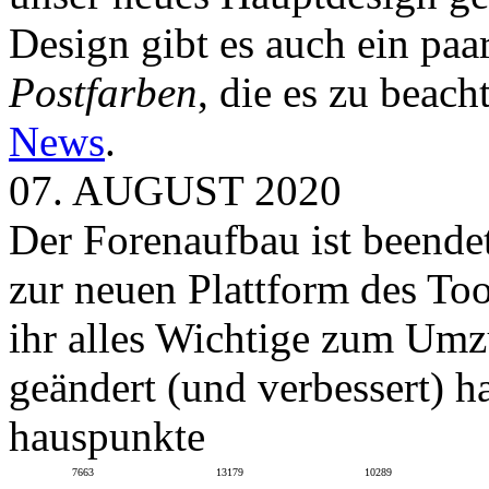
Design gibt es auch ein paa
Postfarben
, die es zu beach
News
.
07. AUGUST 2020
Der Forenaufbau ist beendet
zur neuen Plattform des To
ihr alles Wichtige zum Umz
geändert (und verbessert) ha
hauspunkte
7663
13179
10289