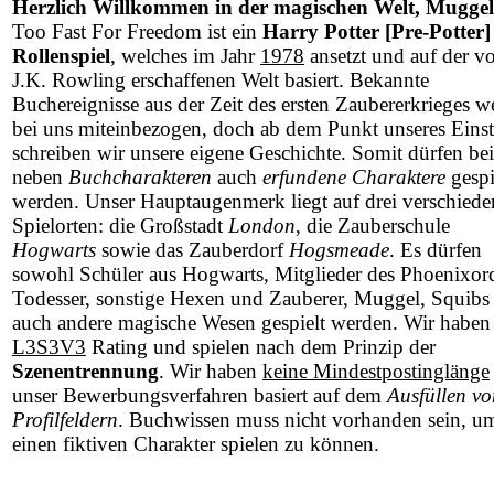
Herzlich Willkommen in der magischen Welt, Muggel
Too Fast For Freedom ist ein
Harry Potter [Pre-Potter]
Rollenspiel
, welches im Jahr
1978
ansetzt und auf der v
J.K. Rowling erschaffenen Welt basiert. Bekannte
Buchereignisse aus der Zeit des ersten Zaubererkrieges w
bei uns miteinbezogen, doch ab dem Punkt unseres Einst
schreiben wir unsere eigene Geschichte. Somit dürfen be
neben
Buchcharakteren
auch
erfundene Charaktere
gespi
werden. Unser Hauptaugenmerk liegt auf drei verschied
Spielorten: die Großstadt
London
, die Zauberschule
Hogwarts
sowie das Zauberdorf
Hogsmeade
. Es dürfen
sowohl Schüler aus Hogwarts, Mitglieder des Phoenixor
Todesser, sonstige Hexen und Zauberer, Muggel, Squibs 
auch andere magische Wesen gespielt werden. Wir haben
L3S3V3
Rating und spielen nach dem Prinzip der
Szenentrennung
. Wir haben
keine Mindestpostinglänge
unser Bewerbungsverfahren basiert auf dem
Ausfüllen vo
Profilfeldern
. Buchwissen muss nicht vorhanden sein, u
einen fiktiven Charakter spielen zu können.