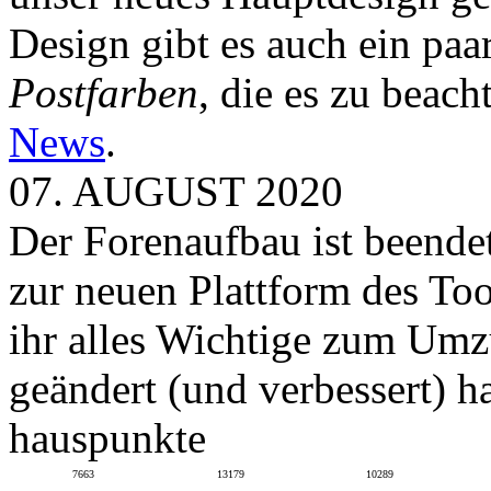
Design gibt es auch ein paa
Postfarben
, die es zu beach
News
.
07. AUGUST 2020
Der Forenaufbau ist beendet
zur neuen Plattform des To
ihr alles Wichtige zum Umz
geändert (und verbessert) ha
hauspunkte
7663
13179
10289