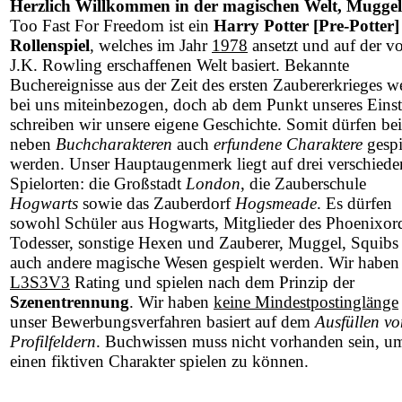
Herzlich Willkommen in der magischen Welt, Muggel
Too Fast For Freedom ist ein
Harry Potter [Pre-Potter]
Rollenspiel
, welches im Jahr
1978
ansetzt und auf der v
J.K. Rowling erschaffenen Welt basiert. Bekannte
Buchereignisse aus der Zeit des ersten Zaubererkrieges w
bei uns miteinbezogen, doch ab dem Punkt unseres Einst
schreiben wir unsere eigene Geschichte. Somit dürfen be
neben
Buchcharakteren
auch
erfundene Charaktere
gespi
werden. Unser Hauptaugenmerk liegt auf drei verschied
Spielorten: die Großstadt
London
, die Zauberschule
Hogwarts
sowie das Zauberdorf
Hogsmeade
. Es dürfen
sowohl Schüler aus Hogwarts, Mitglieder des Phoenixor
Todesser, sonstige Hexen und Zauberer, Muggel, Squibs 
auch andere magische Wesen gespielt werden. Wir haben
L3S3V3
Rating und spielen nach dem Prinzip der
Szenentrennung
. Wir haben
keine Mindestpostinglänge
unser Bewerbungsverfahren basiert auf dem
Ausfüllen vo
Profilfeldern
. Buchwissen muss nicht vorhanden sein, u
einen fiktiven Charakter spielen zu können.