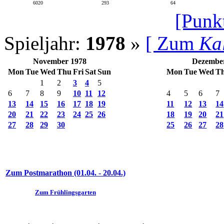
6020
293
64
[Punk
Spieljahr:
1978
»
[ Zum
Ka
November 1978
Dezembe
Mon
Tue
Wed
Thu
Fri
Sat
Sun
Mon
Tue
Wed
T
1
2
3
4
5
6
7
8
9
10
11
12
4
5
6
7
13
14
15
16
17
18
19
11
12
13
14
20
21
22
23
24
25
26
18
19
20
21
27
28
29
30
25
26
27
28
Zum Postmarathon (01.04. - 20.04.)
Zum Frühlingsgarten