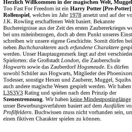
Herzlich Willkommen in der magischen Welt, Muggel
Too Fast For Freedom ist ein
Harry Potter [Pre-Potter]
Rollenspiel
, welches im Jahr
1978
ansetzt und auf der v
J.K. Rowling erschaffenen Welt basiert. Bekannte
Buchereignisse aus der Zeit des ersten Zaubererkrieges w
bei uns miteinbezogen, doch ab dem Punkt unseres Einst
schreiben wir unsere eigene Geschichte. Somit dürfen be
neben
Buchcharakteren
auch
erfundene Charaktere
gespi
werden. Unser Hauptaugenmerk liegt auf drei verschied
Spielorten: die Großstadt
London
, die Zauberschule
Hogwarts
sowie das Zauberdorf
Hogsmeade
. Es dürfen
sowohl Schüler aus Hogwarts, Mitglieder des Phoenixor
Todesser, sonstige Hexen und Zauberer, Muggel, Squibs 
auch andere magische Wesen gespielt werden. Wir haben
L3S3V3
Rating und spielen nach dem Prinzip der
Szenentrennung
. Wir haben
keine Mindestpostinglänge
unser Bewerbungsverfahren basiert auf dem
Ausfüllen vo
Profilfeldern
. Buchwissen muss nicht vorhanden sein, u
einen fiktiven Charakter spielen zu können.