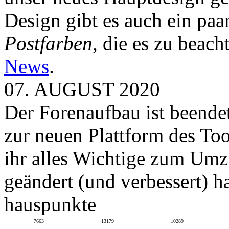
Design gibt es auch ein paa
Postfarben
, die es zu beach
News
.
07. AUGUST 2020
Der Forenaufbau ist beendet
zur neuen Plattform des To
ihr alles Wichtige zum Umz
geändert (und verbessert) ha
hauspunkte
7663
13179
10289