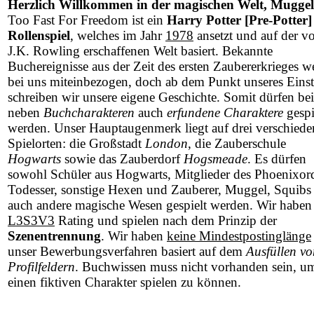
Herzlich Willkommen in der magischen Welt, Muggel
Too Fast For Freedom ist ein
Harry Potter [Pre-Potter]
Rollenspiel
, welches im Jahr
1978
ansetzt und auf der v
J.K. Rowling erschaffenen Welt basiert. Bekannte
Buchereignisse aus der Zeit des ersten Zaubererkrieges w
bei uns miteinbezogen, doch ab dem Punkt unseres Einst
schreiben wir unsere eigene Geschichte. Somit dürfen be
neben
Buchcharakteren
auch
erfundene Charaktere
gespi
werden. Unser Hauptaugenmerk liegt auf drei verschied
Spielorten: die Großstadt
London
, die Zauberschule
Hogwarts
sowie das Zauberdorf
Hogsmeade
. Es dürfen
sowohl Schüler aus Hogwarts, Mitglieder des Phoenixor
Todesser, sonstige Hexen und Zauberer, Muggel, Squibs 
auch andere magische Wesen gespielt werden. Wir haben
L3S3V3
Rating und spielen nach dem Prinzip der
Szenentrennung
. Wir haben
keine Mindestpostinglänge
unser Bewerbungsverfahren basiert auf dem
Ausfüllen vo
Profilfeldern
. Buchwissen muss nicht vorhanden sein, u
einen fiktiven Charakter spielen zu können.