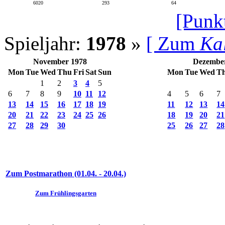
6020
293
64
[Punk
Spieljahr:
1978
»
[ Zum
Ka
November 1978
Dezembe
Mon
Tue
Wed
Thu
Fri
Sat
Sun
Mon
Tue
Wed
T
1
2
3
4
5
6
7
8
9
10
11
12
4
5
6
7
13
14
15
16
17
18
19
11
12
13
14
20
21
22
23
24
25
26
18
19
20
21
27
28
29
30
25
26
27
28
Zum Postmarathon (01.04. - 20.04.)
Zum Frühlingsgarten