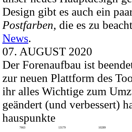
Design gibt es auch ein paa
Postfarben
, die es zu beach
News
.
07. AUGUST 2020
Der Forenaufbau ist beendet
zur neuen Plattform des To
ihr alles Wichtige zum Umz
geändert (und verbessert) ha
hauspunkte
7663
13179
10289