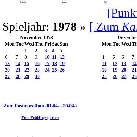
6020
293
64
[Punk
Spieljahr:
1978
»
[ Zum
Ka
November 1978
Dezembe
Mon
Tue
Wed
Thu
Fri
Sat
Sun
Mon
Tue
Wed
T
1
2
3
4
5
6
7
8
9
10
11
12
4
5
6
7
13
14
15
16
17
18
19
11
12
13
14
20
21
22
23
24
25
26
18
19
20
21
27
28
29
30
25
26
27
28
Zum Postmarathon (01.04. - 20.04.)
Zum Frühlingsgarten