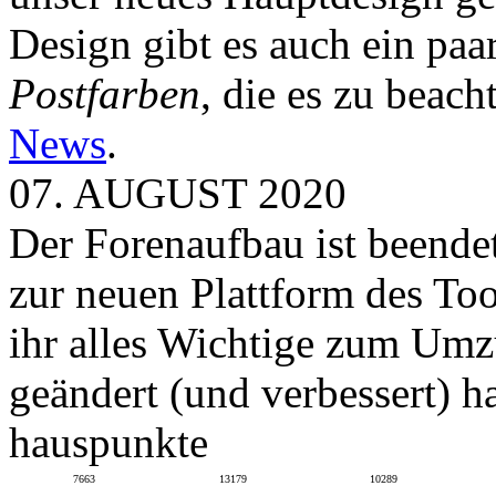
Design gibt es auch ein paa
Postfarben
, die es zu beach
News
.
07. AUGUST 2020
Der Forenaufbau ist beendet
zur neuen Plattform des To
ihr alles Wichtige zum Umz
geändert (und verbessert) ha
hauspunkte
7663
13179
10289