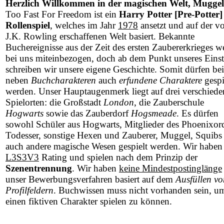
Herzlich Willkommen in der magischen Welt, Muggel
Too Fast For Freedom ist ein
Harry Potter [Pre-Potter]
Rollenspiel
, welches im Jahr
1978
ansetzt und auf der v
J.K. Rowling erschaffenen Welt basiert. Bekannte
Buchereignisse aus der Zeit des ersten Zaubererkrieges w
bei uns miteinbezogen, doch ab dem Punkt unseres Einst
schreiben wir unsere eigene Geschichte. Somit dürfen be
neben
Buchcharakteren
auch
erfundene Charaktere
gespi
werden. Unser Hauptaugenmerk liegt auf drei verschied
Spielorten: die Großstadt
London
, die Zauberschule
Hogwarts
sowie das Zauberdorf
Hogsmeade
. Es dürfen
sowohl Schüler aus Hogwarts, Mitglieder des Phoenixor
Todesser, sonstige Hexen und Zauberer, Muggel, Squibs 
auch andere magische Wesen gespielt werden. Wir haben
L3S3V3
Rating und spielen nach dem Prinzip der
Szenentrennung
. Wir haben
keine Mindestpostinglänge
unser Bewerbungsverfahren basiert auf dem
Ausfüllen vo
Profilfeldern
. Buchwissen muss nicht vorhanden sein, u
einen fiktiven Charakter spielen zu können.