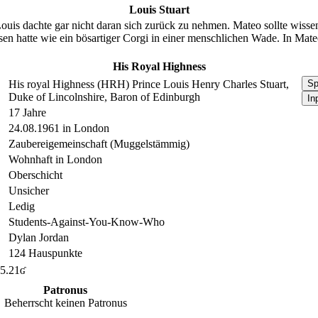
Louis Stuart
ouis dachte gar nicht daran sich zurück zu nehmen. Mateo sollte wissen,
ssen hatte wie ein bösartiger Corgi in einer menschlichen Wade. In Mat
His Royal Highness
His royal Highness (HRH) Prince Louis Henry Charles Stuart,
Sp
Duke of Lincolnshire, Baron of Edinburgh
In
17 Jahre
24.08.1961 in London
Zaubereigemeinschaft (Muggelstämmig)
Wohnhaft in London
Oberschicht
Unsicher
Ledig
Students-Against-You-Know-Who
Dylan Jordan
124 Hauspunkte
5.21ʛ
Patronus
Beherrscht keinen Patronus