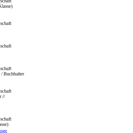
schaft
Klasse)
schaft
schaft
schaft
 / Buchhalter
schaft
 //
schaft
asse)
ange