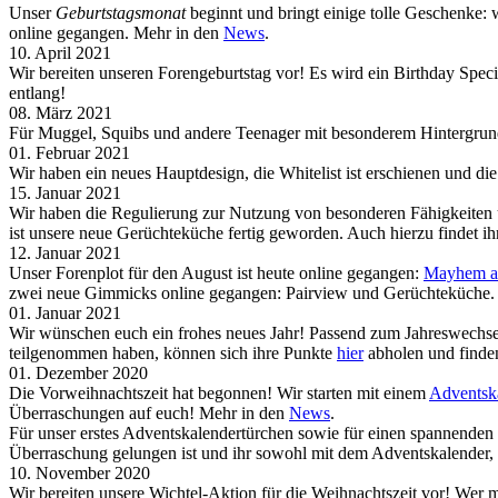
Unser
Geburtstagsmonat
beginnt und bringt einige tolle Geschenke: 
online gegangen. Mehr in den
News
.
10. April 2021
Wir bereiten unseren Forengeburtstag vor! Es wird ein Birthday Sp
entlang!
08. März 2021
Für Muggel, Squibs und andere Teenager mit besonderem Hintergrund 
01. Februar 2021
Wir haben ein neues Hauptdesign, die Whitelist ist erschienen und 
15. Januar 2021
Wir haben die Regulierung zur Nutzung von besonderen Fähigkeiten 
ist unsere neue Gerüchteküche fertig geworden. Auch hierzu findet i
12. Januar 2021
Unser Forenplot für den August ist heute online gegangen:
Mayhem at
zwei neue Gimmicks online gegangen: Pairview und Gerüchteküche.
01. Januar 2021
Wir wünschen euch ein frohes neues Jahr! Passend zum Jahreswechsel
teilgenommen haben, können sich ihre Punkte
hier
abholen und finden
01. Dezember 2020
Die Vorweihnachtszeit hat begonnen! Wir starten mit einem
Adventsk
Überraschungen auf euch! Mehr in den
News
.
Für unser erstes Adventskalendertürchen sowie für einen spannende
Überraschung gelungen ist und ihr sowohl mit dem Adventskalender,
10. November 2020
Wir bereiten unsere Wichtel-Aktion für die Weihnachtszeit vor! Wer