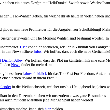
wir haben ein neues
Design
mit Hell/Dunkel Switch sowie Wechselbanne
ecial der OTM-Wahlen geben, für welche ihr ab heute in vielen neuen
gibt es nun neue Profilfelder für die Angaben zur Schulbildung! Mehr
die Sieger der zweiten Of The Moment Wahlen sind bestimmt worden. In
überarbeitet.
Hier
könnt ihr nachlesen, wie ihr in Zukunft von Fähigk
hr in den News nähere
Infos
. Wir hoffen, dass euch die neue Gerüchtekü
 Diagon Alley
. Wir hoffen, dass der Plot im künftigen InGame eure 
 In den
News
findet ihr mehr dazu!
 gibt es einen
Jahresrückblick
für das Too Fast For Freedom. Außerdem
 einen neuen Award in ihrem Profil!
alender
in die Weihnachtszeit, welcher uns bis Heiligabend begleiten w
n Start in den Dezember haben wir uns zudem etwas ganz Besonderes a
 als auch mit dem Marathon jede Menge Spaß haben werdet!
 mitmachen möchte, kann sich
hier
melden.