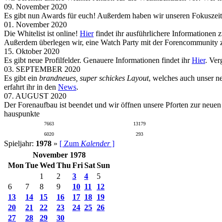
09. November 2020
Es gibt nun Awards für euch! Außerdem haben wir unseren Fokuszeit
01. November 2020
Die Whitelist ist online!
Hier
findet ihr ausführlichere Informationen 
Außerdem überlegen wir, eine Watch Party mit der Forencommunity zu
15. Oktober 2020
Es gibt neue Profilfelder. Genauere Informationen findet ihr
Hier
. Ver
03. SEPTEMBER 2020
Es gibt ein
brandneues, super schickes Layout
, welches auch unser n
erfahrt ihr in den
News
.
07. AUGUST 2020
Der Forenaufbau ist beendet und wir öffnen unsere Pforten zur neue
hauspunkte
7663
13179
6020
293
Spieljahr:
1978
»
[ Zum
Kalender
]
November 1978
Mon
Tue
Wed
Thu
Fri
Sat
Sun
1
2
3
4
5
6
7
8
9
10
11
12
13
14
15
16
17
18
19
20
21
22
23
24
25
26
27
28
29
30