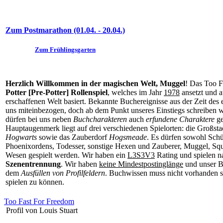
Zum Postmarathon (01.04. - 20.04.)
Zum Frühlingsgarten
Herzlich Willkommen in der magischen Welt, Muggel
! Das Too F
Potter [Pre-Potter] Rollenspiel
, welches im Jahr
1978
ansetzt und a
erschaffenen Welt basiert. Bekannte Buchereignisse aus der Zeit des
uns miteinbezogen, doch ab dem Punkt unseres Einstiegs schreiben w
dürfen bei uns neben
Buchcharakteren
auch
erfundene Charaktere
ge
Hauptaugenmerk liegt auf drei verschiedenen Spielorten: die Großst
Hogwarts
sowie das Zauberdorf
Hogsmeade
. Es dürfen sowohl Schü
Phoenixordens, Todesser, sonstige Hexen und Zauberer, Muggel, Squ
Wesen gespielt werden. Wir haben ein
L3S3V3
Rating und spielen n
Szenentrennung
. Wir haben
keine Mindestpostinglänge
und unser B
dem
Ausfüllen von Profilfeldern
. Buchwissen muss nicht vorhanden se
spielen zu können.
Too Fast For Freedom
Profil von Louis Stuart