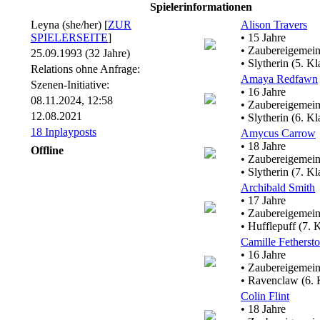
Spielerinformationen
Leyna (she/her) [
ZUR
Alison Travers
SPIELERSEITE
]
• 15 Jahre
• Zaubereigemein
25.09.1993 (32 Jahre)
• Slytherin (5. Kl
Relations ohne Anfrage:
Amaya Redfawn
Szenen-Initiative:
• 16 Jahre
08.11.2024, 12:58
• Zaubereigemein
12.08.2021
• Slytherin (6. Kl
18 Inplayposts
Amycus Carrow
• 18 Jahre
Offline
• Zaubereigemein
• Slytherin (7. Kl
Archibald Smith
• 17 Jahre
• Zaubereigemein
• Hufflepuff (7. 
Camille Fetherst
• 16 Jahre
• Zaubereigemein
• Ravenclaw (6. 
Colin Flint
• 18 Jahre