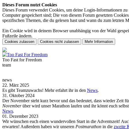
Dieses Forum nutzt Cookies
Dieses Forum verwendet Cookies, um deine Login-Informationen zu spe
Computer gespeichert sind; Die von diesem Forum gesetzten Cookies d
spezifischen Themen, die du gelesen hast und wann du zum letzten Mal 
Ein Cookie wird in deinem Browser unabhängig von der Wahl gespeiche
Fußzeile ändern.
Too Fast for
Freedom
team
news
22. März 2025
Es gibt Teamzuwachs! Mehr erfahrt ihr in den
News
.
31. Oktober 2024
Der November steht kurz bevor und das bedeutet, dass wieder Zeit f
November
über wird unser Marathon laufen und ihr könnt euch selb
News
.
01. Dezember 2023
Wir wünschen euch einen wundervollen Start in die Adventszeit! Auch
erwarten! Außerdem haben wir unseren
Postmarathon
in die
zweite 