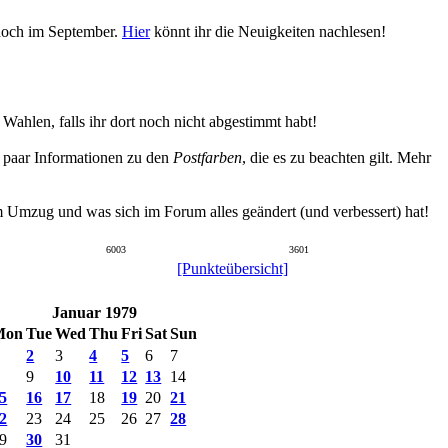
 noch im September.
Hier
könnt ihr die Neuigkeiten nachlesen!
hlen, falls ihr dort noch nicht abgestimmt habt!
n paar Informationen zu den
Postfarben
, die es zu beachten gilt. Mehr
um Umzug und was sich im Forum alles geändert (und verbessert) hat!
6003
3601
[Punkteübersicht]
Januar 1979
Mon
Tue
Wed
Thu
Fri
Sat
Sun
2
3
4
5
6
7
9
10
11
12
13
14
5
16
17
18
19
20
21
2
23
24
25
26
27
28
9
30
31