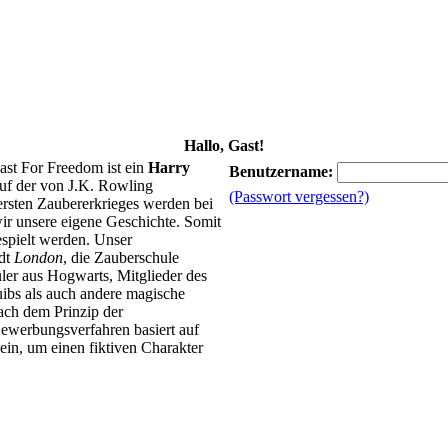
Hallo, Gast!
ast For Freedom ist ein
Harry
Benutzername:
uf der von J.K. Rowling
(Passwort vergessen?)
 ersten Zaubererkrieges werden bei
ir unsere eigene Geschichte. Somit
spielt werden. Unser
adt
London
, die Zauberschule
ler aus Hogwarts, Mitglieder des
ibs als auch andere magische
ach dem Prinzip der
ewerbungsverfahren basiert auf
in, um einen fiktiven Charakter