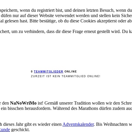
ichern, wenn du registriert bist, und deinen letzten Besuch, wenn du 
üfen nur auf dieser Website verwendet werden und stellen kein Sicher
gelesen hast. Bitte bestätige, ob du diese Cookies akzeptierst oder ab
rt, um zu verhindern, dass dir diese Frage erneut gestellt wird. Du ka
0
TEAMMITGLIEDER
ONLINE
ZURZEIT IST KEIN TEAMMITGLIED ONLINE!
ür den
NaNoWriMo
ist! Gemäß unserer Tradition wollen wir den Sch
st ein bisschen herausfordern. Während des Marathons dürfen zudem a
 dieses Jahr gibt es wieder einen
Adventskalender
. Bis Weihnachten w
Runde
geschickt.