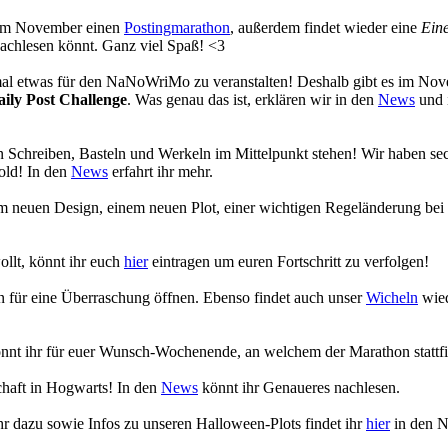
s im November einen
Postingmarathon
, außerdem findet wieder eine
Eine
achlesen könnt. Ganz viel Spaß! <3
 mal etwas für den NaNoWriMo zu veranstalten! Deshalb gibt es im No
aily Post Challenge
. Was genau das ist, erklären wir in den
News
und 
 Schreiben, Basteln und Werkeln im Mittelpunkt stehen! Wir haben se
old! In den
News
erfahrt ihr mehr.
em neuen Design, einem neuen Plot, einer wichtigen Regeländerung bei
ollt, könnt ihr euch
hier
eintragen um euren Fortschritt zu verfolgen!
en für eine Überraschung öffnen. Ebenso findet auch unser
Wicheln
wied
nnt ihr für euer Wunsch-Wochenende, an welchem der Marathon stattfi
chaft in Hogwarts! In den
News
könnt ihr Genaueres nachlesen.
r dazu sowie Infos zu unseren Halloween-Plots findet ihr
hier
in den 