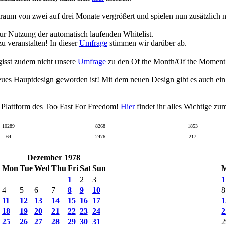
raum von zwei auf drei Monate vergrößert und spielen nun zusätzlich
zur Nutzung der automatisch laufenden Whitelist.
 veranstalten! In dieser
Umfrage
stimmen wir darüber ab.
gisst zudem nicht unsere
Umfrage
zu den Of the Month/Of the Moment Wa
eues Hauptdesign geworden ist! Mit dem neuen Design gibt es auch ei
n Plattform des Too Fast For Freedom!
Hier
findet ihr alles Wichtige z
10289
8268
1853
64
2476
217
Dezember 1978
Mon
Tue
Wed
Thu
Fri
Sat
Sun
1
2
3
1
4
5
6
7
8
9
10
8
11
12
13
14
15
16
17
1
18
19
20
21
22
23
24
2
25
26
27
28
29
30
31
2