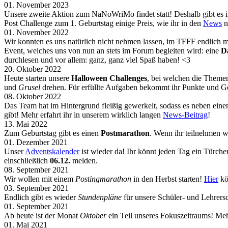
01. November 2023
Unsere zweite Aktion zum NaNoWriMo findet statt! Deshalb gibt e
Post Challenge zum 1. Geburtstag einige Preis, wie ihr in den
News
n
01. November 2022
Wir konnten es uns natürlich nicht nehmen lassen, im TFFF endlich
Event, welches uns von nun an stets im Forum begleiten wird: eine
D
durchlesen und vor allem: ganz, ganz viel Spaß haben! <3
20. Oktober 2022
Heute starten unsere
Halloween Challenges
, bei welchen die Themen
und
Grusel
drehen. Für erfüllte Aufgaben bekommt ihr Punkte und G
08. Oktober 2022
Das Team hat im Hintergrund fleißig gewerkelt, sodass es neben ein
gibt! Mehr erfahrt ihr in unserem wirklich langen
News-Beitrag
!
13. Mai 2022
Zum Geburtstag gibt es einen
Postmarathon
. Wenn ihr teilnehmen w
01. Dezember 2021
Unser
Adventskalender
ist wieder da! Ihr könnt jeden Tag ein Türch
einschließlich
06.12.
melden.
08. September 2021
Wir wollen mit einem
Postingmarathon
in den Herbst starten!
Hier
kö
03. September 2021
Endlich gibt es wieder
Stundenpläne
für unsere Schüler- und Lehrers
01. September 2021
Ab heute ist der Monat
Oktober
ein Teil unseres Fokuszeitraums! Meh
01. Mai 2021