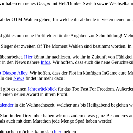
wir haben ein neues
Design
mit Hell/Dunkel Switch sowie Wechselbanne
ecial der OTM-Wahlen geben, für welche ihr ab heute in vielen neuen
gibt es nun neue Profilfelder für die Angaben zur Schulbildung! Mehr
die Sieger der zweiten Of The Moment Wahlen sind bestimmt worden. In
überarbeitet.
Hier
könnt ihr nachlesen, wie ihr in Zukunft von Fähigk
hr in den News nähere
Infos
. Wir hoffen, dass euch die neue Gerüchtekü
 Diagon Alley
. Wir hoffen, dass der Plot im künftigen InGame eure 
 In den
News
findet ihr mehr dazu!
 gibt es einen
Jahresrückblick
für das Too Fast For Freedom. Außerdem
 einen neuen Award in ihrem Profil!
alender
in die Weihnachtszeit, welcher uns bis Heiligabend begleiten w
n Start in den Dezember haben wir uns zudem etwas ganz Besonderes a
 als auch mit dem Marathon jede Menge Spaß haben werdet!
 mitmachen möchte, kann sich
hier
melden.