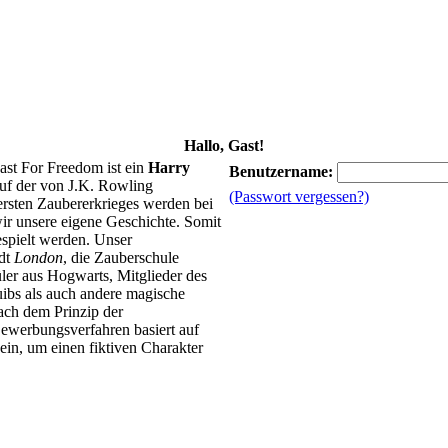
Hallo, Gast!
ast For Freedom ist ein
Harry
Benutzername:
uf der von J.K. Rowling
(Passwort vergessen?)
 ersten Zaubererkrieges werden bei
ir unsere eigene Geschichte. Somit
spielt werden. Unser
adt
London
, die Zauberschule
ler aus Hogwarts, Mitglieder des
ibs als auch andere magische
ach dem Prinzip der
ewerbungsverfahren basiert auf
in, um einen fiktiven Charakter