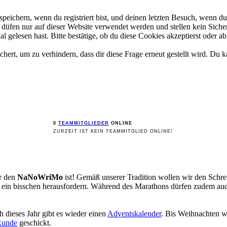
ichern, wenn du registriert bist, und deinen letzten Besuch, wenn du 
üfen nur auf dieser Website verwendet werden und stellen kein Sicher
gelesen hast. Bitte bestätige, ob du diese Cookies akzeptierst oder ab
rt, um zu verhindern, dass dir diese Frage erneut gestellt wird. Du ka
0
TEAMMITGLIEDER
ONLINE
ZURZEIT IST KEIN TEAMMITGLIED ONLINE!
ür den
NaNoWriMo
ist! Gemäß unserer Tradition wollen wir den Sch
st ein bisschen herausfordern. Während des Marathons dürfen zudem a
 dieses Jahr gibt es wieder einen
Adventskalender
. Bis Weihnachten w
Runde
geschickt.