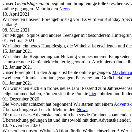
Unser
Geburtstagsmonat
beginnt und bringt einige tolle Geschenke: 
online gegangen. Mehr in den
News
.
10. April 2021
Wir bereiten unseren Forengeburtstag vor! Es wird ein Birthday Sp
entlang!
08. März 2021
Für Muggel, Squibs und andere Teenager mit besonderem Hintergrund 
01. Februar 2021
Wir haben ein neues Hauptdesign, die Whitelist ist erschienen und 
15. Januar 2021
Wir haben die Regulierung zur Nutzung von besonderen Fähigkeiten 
ist unsere neue Gerüchteküche fertig geworden. Auch hierzu findet i
12. Januar 2021
Unser Forenplot für den August ist heute online gegangen:
Mayhem at
zwei neue Gimmicks online gegangen: Pairview und Gerüchteküche.
01. Januar 2021
Wir wünschen euch ein frohes neues Jahr! Passend zum Jahreswechsel
teilgenommen haben, können sich ihre Punkte
hier
abholen und finden
01. Dezember 2020
Die Vorweihnachtszeit hat begonnen! Wir starten mit einem
Adventsk
Überraschungen auf euch! Mehr in den
News
.
Für unser erstes Adventskalendertürchen sowie für einen spannende
Überraschung gelungen ist und ihr sowohl mit dem Adventskalender,
10. November 2020
Wir bereiten unsere Wichtel-Aktion für die Weihnachtszeit vor! Wer