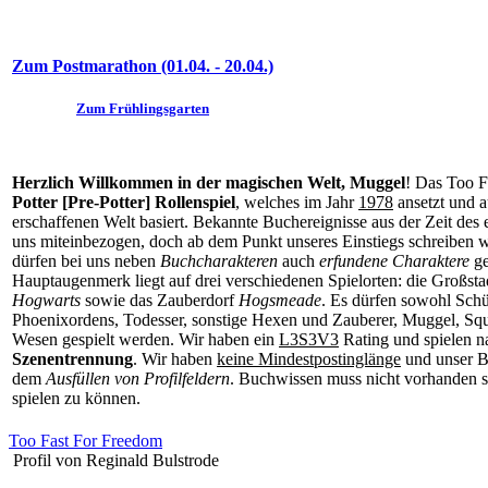
Zum Postmarathon (01.04. - 20.04.)
Zum Frühlingsgarten
Herzlich Willkommen in der magischen Welt, Muggel
! Das Too F
Potter [Pre-Potter] Rollenspiel
, welches im Jahr
1978
ansetzt und a
erschaffenen Welt basiert. Bekannte Buchereignisse aus der Zeit des
uns miteinbezogen, doch ab dem Punkt unseres Einstiegs schreiben w
dürfen bei uns neben
Buchcharakteren
auch
erfundene Charaktere
ge
Hauptaugenmerk liegt auf drei verschiedenen Spielorten: die Großst
Hogwarts
sowie das Zauberdorf
Hogsmeade
. Es dürfen sowohl Schü
Phoenixordens, Todesser, sonstige Hexen und Zauberer, Muggel, Squ
Wesen gespielt werden. Wir haben ein
L3S3V3
Rating und spielen n
Szenentrennung
. Wir haben
keine Mindestpostinglänge
und unser B
dem
Ausfüllen von Profilfeldern
. Buchwissen muss nicht vorhanden se
spielen zu können.
Too Fast For Freedom
Profil von Reginald Bulstrode