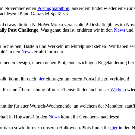
s im November einen
Postingmarathon
, außerdem findet wieder eine
Eine
achlesen könnt. Ganz viel Spaß! <3
 mal etwas für den NaNoWriMo zu veranstalten! Deshalb gibt es im No
aily Post Challenge
. Was genau das ist, erklären wir in den
News
und 
 Schreiben, Basteln und Werkeln im Mittelpunkt stehen! Wir haben se
old! In den
News
erfahrt ihr mehr.
em neuen Design, einem neuen Plot, einer wichtigen Regeländerung bei
ollt, könnt ihr euch
hier
eintragen um euren Fortschritt zu verfolgen!
en für eine Überraschung öffnen. Ebenso findet auch unser
Wicheln
wied
nnt ihr für euer Wunsch-Wochenende, an welchem der Marathon stattfi
chaft in Hogwarts! In den
News
könnt ihr Genaueres nachlesen.
r dazu sowie Infos zu unseren Halloween-Plots findet ihr
hier
in den 