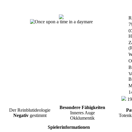
R
7
0
H
Z
(
W
O
B
V
B
M
1
19
Besondere Fähigkeiten
Der Reinblutideologie
Pa
Inneres Auge
Negativ
gestimmt
Totenk
Okklumentik
Spielerinformationen