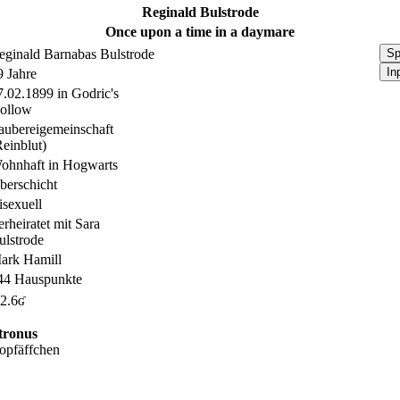
Reginald Bulstrode
Once upon a time in a daymare
eginald Barnabas Bulstrode
Sp
In
9 Jahre
7.02.1899 in Godric's
ollow
aubereigemeinschaft
Reinblut)
ohnhaft in Hogwarts
berschicht
isexuell
erheiratet mit Sara
ulstrode
ark Hamill
44 Hauspunkte
2.6ʛ
tronus
opfäffchen