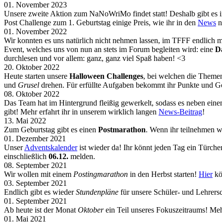
01. November 2023
Unsere zweite Aktion zum NaNoWriMo findet statt! Deshalb gibt e
Post Challenge zum 1. Geburtstag einige Preis, wie ihr in den
News
n
01. November 2022
Wir konnten es uns natürlich nicht nehmen lassen, im TFFF endlich
Event, welches uns von nun an stets im Forum begleiten wird: eine
D
durchlesen und vor allem: ganz, ganz viel Spaß haben! <3
20. Oktober 2022
Heute starten unsere
Halloween Challenges
, bei welchen die Themen
und
Grusel
drehen. Für erfüllte Aufgaben bekommt ihr Punkte und G
08. Oktober 2022
Das Team hat im Hintergrund fleißig gewerkelt, sodass es neben ein
gibt! Mehr erfahrt ihr in unserem wirklich langen
News-Beitrag
!
13. Mai 2022
Zum Geburtstag gibt es einen
Postmarathon
. Wenn ihr teilnehmen w
01. Dezember 2021
Unser
Adventskalender
ist wieder da! Ihr könnt jeden Tag ein Türch
einschließlich
06.12.
melden.
08. September 2021
Wir wollen mit einem
Postingmarathon
in den Herbst starten!
Hier
kö
03. September 2021
Endlich gibt es wieder
Stundenpläne
für unsere Schüler- und Lehrers
01. September 2021
Ab heute ist der Monat
Oktober
ein Teil unseres Fokuszeitraums! Meh
01. Mai 2021