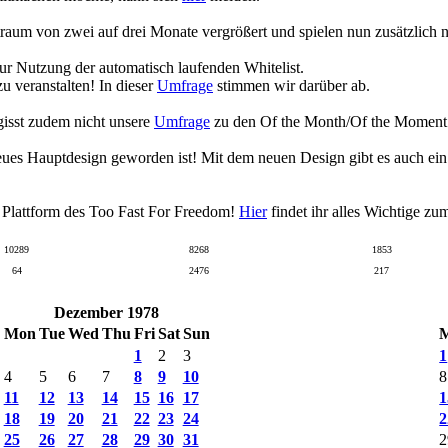
raum von zwei auf drei Monate vergrößert und spielen nun zusätzlich
zur Nutzung der automatisch laufenden Whitelist.
 veranstalten! In dieser
Umfrage
stimmen wir darüber ab.
gisst zudem nicht unsere
Umfrage
zu den Of the Month/Of the Moment Wa
eues Hauptdesign geworden ist! Mit dem neuen Design gibt es auch ei
n Plattform des Too Fast For Freedom!
Hier
findet ihr alles Wichtige z
10289
8268
1853
64
2476
217
Dezember 1978
Mon
Tue
Wed
Thu
Fri
Sat
Sun
1
2
3
1
4
5
6
7
8
9
10
8
11
12
13
14
15
16
17
1
18
19
20
21
22
23
24
2
25
26
27
28
29
30
31
2