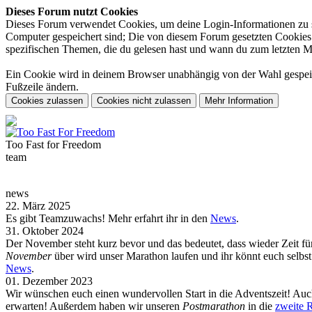
Dieses Forum nutzt Cookies
Dieses Forum verwendet Cookies, um deine Login-Informationen zu spe
Computer gespeichert sind; Die von diesem Forum gesetzten Cookies d
spezifischen Themen, die du gelesen hast und wann du zum letzten Mal 
Ein Cookie wird in deinem Browser unabhängig von der Wahl gespeiche
Fußzeile ändern.
Too Fast for
Freedom
team
news
22. März 2025
Es gibt Teamzuwachs! Mehr erfahrt ihr in den
News
.
31. Oktober 2024
Der November steht kurz bevor und das bedeutet, dass wieder Zeit f
November
über wird unser Marathon laufen und ihr könnt euch selb
News
.
01. Dezember 2023
Wir wünschen euch einen wundervollen Start in die Adventszeit! Auch
erwarten! Außerdem haben wir unseren
Postmarathon
in die
zweite 