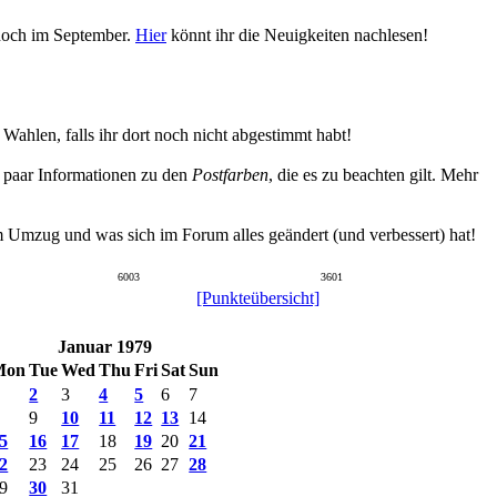
 noch im September.
Hier
könnt ihr die Neuigkeiten nachlesen!
hlen, falls ihr dort noch nicht abgestimmt habt!
n paar Informationen zu den
Postfarben
, die es zu beachten gilt. Mehr
um Umzug und was sich im Forum alles geändert (und verbessert) hat!
6003
3601
[Punkteübersicht]
Januar 1979
Mon
Tue
Wed
Thu
Fri
Sat
Sun
2
3
4
5
6
7
9
10
11
12
13
14
5
16
17
18
19
20
21
2
23
24
25
26
27
28
9
30
31