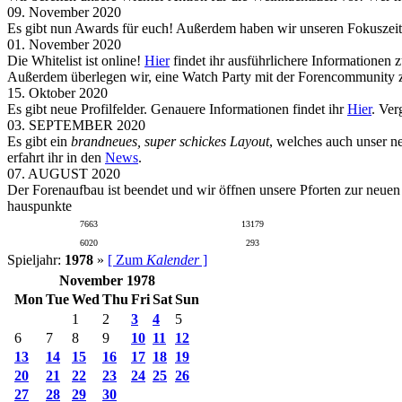
09. November 2020
Es gibt nun Awards für euch! Außerdem haben wir unseren Fokuszeit
01. November 2020
Die Whitelist ist online!
Hier
findet ihr ausführlichere Informationen 
Außerdem überlegen wir, eine Watch Party mit der Forencommunity zu
15. Oktober 2020
Es gibt neue Profilfelder. Genauere Informationen findet ihr
Hier
. Ver
03. SEPTEMBER 2020
Es gibt ein
brandneues, super schickes Layout
, welches auch unser n
erfahrt ihr in den
News
.
07. AUGUST 2020
Der Forenaufbau ist beendet und wir öffnen unsere Pforten zur neue
hauspunkte
7663
13179
6020
293
Spieljahr:
1978
»
[ Zum
Kalender
]
November 1978
Mon
Tue
Wed
Thu
Fri
Sat
Sun
1
2
3
4
5
6
7
8
9
10
11
12
13
14
15
16
17
18
19
20
21
22
23
24
25
26
27
28
29
30