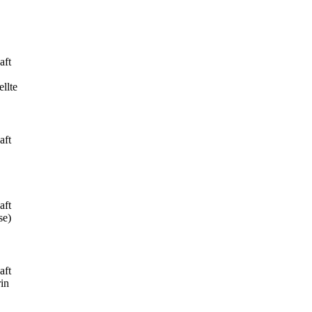
aft
llte
aft
aft
se)
aft
rin