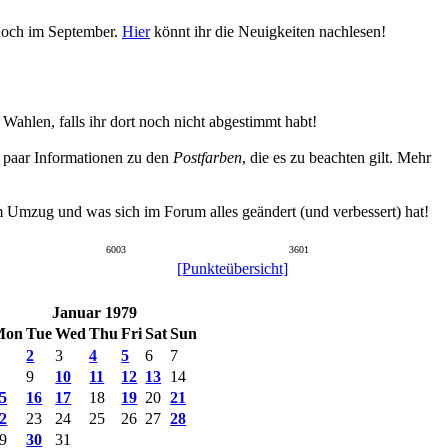
 noch im September.
Hier
könnt ihr die Neuigkeiten nachlesen!
hlen, falls ihr dort noch nicht abgestimmt habt!
n paar Informationen zu den
Postfarben
, die es zu beachten gilt. Mehr
um Umzug und was sich im Forum alles geändert (und verbessert) hat!
6003
3601
[Punkteübersicht]
Januar 1979
Mon
Tue
Wed
Thu
Fri
Sat
Sun
2
3
4
5
6
7
9
10
11
12
13
14
5
16
17
18
19
20
21
2
23
24
25
26
27
28
9
30
31