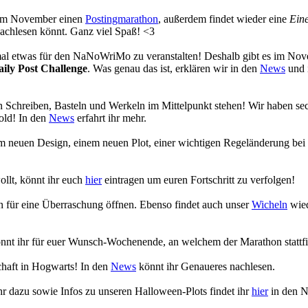
s im November einen
Postingmarathon
, außerdem findet wieder eine
Eine
achlesen könnt. Ganz viel Spaß! <3
 mal etwas für den NaNoWriMo zu veranstalten! Deshalb gibt es im No
aily Post Challenge
. Was genau das ist, erklären wir in den
News
und 
 Schreiben, Basteln und Werkeln im Mittelpunkt stehen! Wir haben se
old! In den
News
erfahrt ihr mehr.
em neuen Design, einem neuen Plot, einer wichtigen Regeländerung bei
ollt, könnt ihr euch
hier
eintragen um euren Fortschritt zu verfolgen!
en für eine Überraschung öffnen. Ebenso findet auch unser
Wicheln
wied
nnt ihr für euer Wunsch-Wochenende, an welchem der Marathon stattfi
chaft in Hogwarts! In den
News
könnt ihr Genaueres nachlesen.
r dazu sowie Infos zu unseren Halloween-Plots findet ihr
hier
in den 