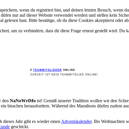
ichern, wenn du registriert bist, und deinen letzten Besuch, wenn du 
üfen nur auf dieser Website verwendet werden und stellen kein Sicher
gelesen hast. Bitte bestätige, ob du diese Cookies akzeptierst oder ab
rt, um zu verhindern, dass dir diese Frage erneut gestellt wird. Du ka
0
TEAMMITGLIEDER
ONLINE
ZURZEIT IST KEIN TEAMMITGLIED ONLINE!
ür den
NaNoWriMo
ist! Gemäß unserer Tradition wollen wir den Sch
st ein bisschen herausfordern. Während des Marathons dürfen zudem a
 dieses Jahr gibt es wieder einen
Adventskalender
. Bis Weihnachten w
Runde
geschickt.