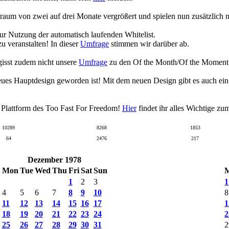
raum von zwei auf drei Monate vergrößert und spielen nun zusätzlich
zur Nutzung der automatisch laufenden Whitelist.
 veranstalten! In dieser
Umfrage
stimmen wir darüber ab.
gisst zudem nicht unsere
Umfrage
zu den Of the Month/Of the Moment Wa
eues Hauptdesign geworden ist! Mit dem neuen Design gibt es auch ei
n Plattform des Too Fast For Freedom!
Hier
findet ihr alles Wichtige z
10289
8268
1853
64
2476
217
Dezember 1978
Mon
Tue
Wed
Thu
Fri
Sat
Sun
1
2
3
1
4
5
6
7
8
9
10
8
11
12
13
14
15
16
17
1
18
19
20
21
22
23
24
2
25
26
27
28
29
30
31
2