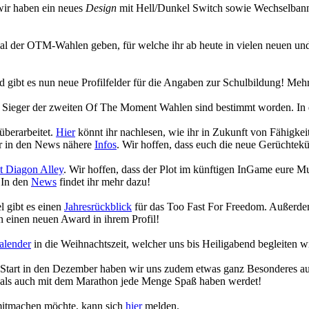
wir haben ein neues
Design
mit Hell/Dunkel Switch sowie Wechselbanne
ecial der OTM-Wahlen geben, für welche ihr ab heute in vielen neuen
gibt es nun neue Profilfelder für die Angaben zur Schulbildung! Mehr
die Sieger der zweiten Of The Moment Wahlen sind bestimmt worden. In
überarbeitet.
Hier
könnt ihr nachlesen, wie ihr in Zukunft von Fähigk
hr in den News nähere
Infos
. Wir hoffen, dass euch die neue Gerüchtekü
 Diagon Alley
. Wir hoffen, dass der Plot im künftigen InGame eure 
 In den
News
findet ihr mehr dazu!
 gibt es einen
Jahresrückblick
für das Too Fast For Freedom. Außerdem
 einen neuen Award in ihrem Profil!
alender
in die Weihnachtszeit, welcher uns bis Heiligabend begleiten w
n Start in den Dezember haben wir uns zudem etwas ganz Besonderes a
 als auch mit dem Marathon jede Menge Spaß haben werdet!
 mitmachen möchte, kann sich
hier
melden.