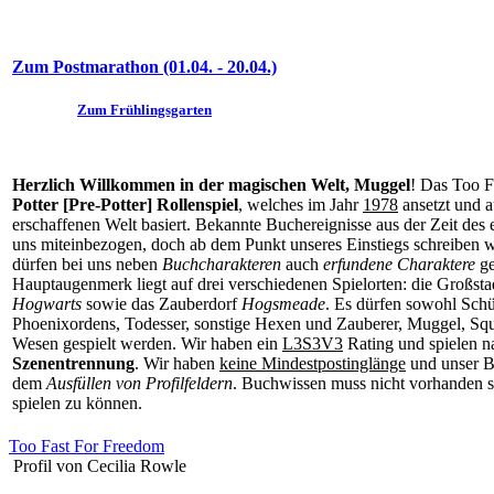
Zum Postmarathon (01.04. - 20.04.)
Zum Frühlingsgarten
Herzlich Willkommen in der magischen Welt, Muggel
! Das Too F
Potter [Pre-Potter] Rollenspiel
, welches im Jahr
1978
ansetzt und a
erschaffenen Welt basiert. Bekannte Buchereignisse aus der Zeit des
uns miteinbezogen, doch ab dem Punkt unseres Einstiegs schreiben w
dürfen bei uns neben
Buchcharakteren
auch
erfundene Charaktere
ge
Hauptaugenmerk liegt auf drei verschiedenen Spielorten: die Großst
Hogwarts
sowie das Zauberdorf
Hogsmeade
. Es dürfen sowohl Schü
Phoenixordens, Todesser, sonstige Hexen und Zauberer, Muggel, Squ
Wesen gespielt werden. Wir haben ein
L3S3V3
Rating und spielen n
Szenentrennung
. Wir haben
keine Mindestpostinglänge
und unser B
dem
Ausfüllen von Profilfeldern
. Buchwissen muss nicht vorhanden se
spielen zu können.
Too Fast For Freedom
Profil von Cecilia Rowle