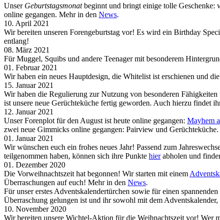
Unser
Geburtstagsmonat
beginnt und bringt einige tolle Geschenke: 
online gegangen. Mehr in den
News
.
10. April 2021
Wir bereiten unseren Forengeburtstag vor! Es wird ein Birthday Sp
entlang!
08. März 2021
Für Muggel, Squibs und andere Teenager mit besonderem Hintergrund 
01. Februar 2021
Wir haben ein neues Hauptdesign, die Whitelist ist erschienen und 
15. Januar 2021
Wir haben die Regulierung zur Nutzung von besonderen Fähigkeiten 
ist unsere neue Gerüchteküche fertig geworden. Auch hierzu findet i
12. Januar 2021
Unser Forenplot für den August ist heute online gegangen:
Mayhem at
zwei neue Gimmicks online gegangen: Pairview und Gerüchteküche.
01. Januar 2021
Wir wünschen euch ein frohes neues Jahr! Passend zum Jahreswechsel
teilgenommen haben, können sich ihre Punkte
hier
abholen und finden
01. Dezember 2020
Die Vorweihnachtszeit hat begonnen! Wir starten mit einem
Adventsk
Überraschungen auf euch! Mehr in den
News
.
Für unser erstes Adventskalendertürchen sowie für einen spannende
Überraschung gelungen ist und ihr sowohl mit dem Adventskalender,
10. November 2020
Wir bereiten unsere Wichtel-Aktion für die Weihnachtszeit vor! Wer