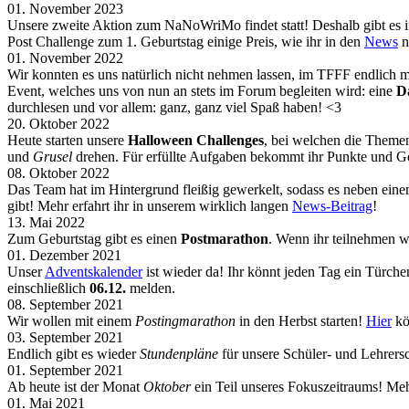
01. November 2023
Unsere zweite Aktion zum NaNoWriMo findet statt! Deshalb gibt e
Post Challenge zum 1. Geburtstag einige Preis, wie ihr in den
News
n
01. November 2022
Wir konnten es uns natürlich nicht nehmen lassen, im TFFF endlich
Event, welches uns von nun an stets im Forum begleiten wird: eine
D
durchlesen und vor allem: ganz, ganz viel Spaß haben! <3
20. Oktober 2022
Heute starten unsere
Halloween Challenges
, bei welchen die Themen
und
Grusel
drehen. Für erfüllte Aufgaben bekommt ihr Punkte und G
08. Oktober 2022
Das Team hat im Hintergrund fleißig gewerkelt, sodass es neben ein
gibt! Mehr erfahrt ihr in unserem wirklich langen
News-Beitrag
!
13. Mai 2022
Zum Geburtstag gibt es einen
Postmarathon
. Wenn ihr teilnehmen w
01. Dezember 2021
Unser
Adventskalender
ist wieder da! Ihr könnt jeden Tag ein Türch
einschließlich
06.12.
melden.
08. September 2021
Wir wollen mit einem
Postingmarathon
in den Herbst starten!
Hier
kö
03. September 2021
Endlich gibt es wieder
Stundenpläne
für unsere Schüler- und Lehrers
01. September 2021
Ab heute ist der Monat
Oktober
ein Teil unseres Fokuszeitraums! Meh
01. Mai 2021