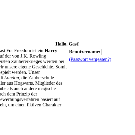
Hallo, Gast!
ast For Freedom ist ein
Harry
Benutzername:
uf der von J.K. Rowling
(Passwort vergessen?)
 ersten Zaubererkrieges werden bei
ir unsere eigene Geschichte. Somit
spielt werden. Unser
adt
London
, die Zauberschule
ler aus Hogwarts, Mitglieder des
ibs als auch andere magische
ach dem Prinzip der
ewerbungsverfahren basiert auf
in, um einen fiktiven Charakter