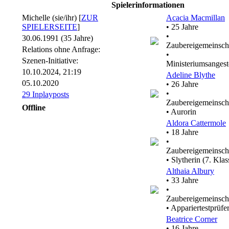
Spielerinformationen
Michelle (sie/ihr) [
ZUR
Acacia Macmillan
SPIELERSEITE
]
• 25 Jahre
•
30.06.1991 (35 Jahre)
Zaubereigemeinsch
Relations ohne Anfrage:
•
Szenen-Initiative:
Ministeriumsangeste
10.10.2024, 21:19
Adeline Blythe
05.10.2020
• 26 Jahre
•
29 Inplayposts
Zaubereigemeinsch
Offline
• Aurorin
Aldora Cattermole
• 18 Jahre
•
Zaubereigemeinsch
• Slytherin (7. Klas
Althaia Albury
• 33 Jahre
•
Zaubereigemeinsch
• Appariertestprüfe
Beatrice Corner
• 16 Jahre