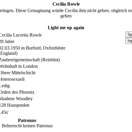
Cecilia Rowle
e erringen. Diese Genugtuung würde Cecilia ihm nicht geben, obgleich 
gehen
Light me up again
Cecilia Lucretia Rowle
Sp
In
28 Jahre
02.03.1950 in Burford, Oxfordshire
(England)
Zaubereigemeinschaft (Reinblut)
Wohnhaft in London
Obere Mittelschicht
Heterosexuell
Ledig
Orden des Phoenix
Shailene Woodley
128 Hauspunkte
.45ʛ
Patronus
Beherrscht keinen Patronus