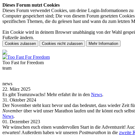
Dieses Forum nutzt Cookies
Dieses Forum verwendet Cookies, um deine Login-Informationen zu spe
Computer gespeichert sind; Die von diesem Forum gesetzten Cookies d
spezifischen Themen, die du gelesen hast und wann du zum letzten Mal 
Ein Cookie wird in deinem Browser unabhängig von der Wahl gespeiche
Fußzeile ändern.
Too Fast for
Freedom
team
news
22. März 2025
Es gibt Teamzuwachs! Mehr erfahrt ihr in den
News
.
31. Oktober 2024
Der November steht kurz bevor und das bedeutet, dass wieder Zeit f
November
über wird unser Marathon laufen und ihr könnt euch selb
News
.
01. Dezember 2023
Wir wünschen euch einen wundervollen Start in die Adventszeit! Auch
erwarten! Außerdem haben wir unseren
Postmarathon
in die
zweite 