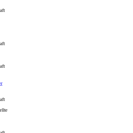
aft
aft
aft
er
aft
llte
aft