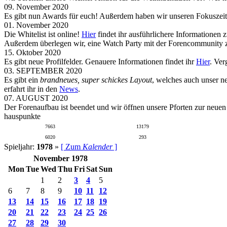
09. November 2020
Es gibt nun Awards für euch! Außerdem haben wir unseren Fokuszeit
01. November 2020
Die Whitelist ist online!
Hier
findet ihr ausführlichere Informationen 
Außerdem überlegen wir, eine Watch Party mit der Forencommunity zu
15. Oktober 2020
Es gibt neue Profilfelder. Genauere Informationen findet ihr
Hier
. Ver
03. SEPTEMBER 2020
Es gibt ein
brandneues, super schickes Layout
, welches auch unser n
erfahrt ihr in den
News
.
07. AUGUST 2020
Der Forenaufbau ist beendet und wir öffnen unsere Pforten zur neue
hauspunkte
7663
13179
6020
293
Spieljahr:
1978
»
[ Zum
Kalender
]
November 1978
Mon
Tue
Wed
Thu
Fri
Sat
Sun
1
2
3
4
5
6
7
8
9
10
11
12
13
14
15
16
17
18
19
20
21
22
23
24
25
26
27
28
29
30