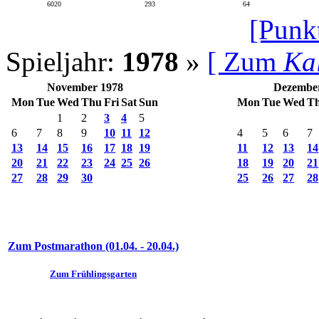
6020
293
64
[Punk
Spieljahr:
1978
»
[ Zum
Ka
November 1978
Dezembe
Mon
Tue
Wed
Thu
Fri
Sat
Sun
Mon
Tue
Wed
T
1
2
3
4
5
6
7
8
9
10
11
12
4
5
6
7
13
14
15
16
17
18
19
11
12
13
14
20
21
22
23
24
25
26
18
19
20
21
27
28
29
30
25
26
27
28
Zum Postmarathon (01.04. - 20.04.)
Zum Frühlingsgarten