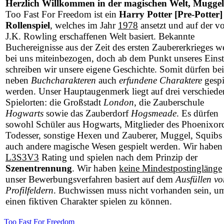
Herzlich Willkommen in der magischen Welt, Muggel
Too Fast For Freedom ist ein
Harry Potter [Pre-Potter]
Rollenspiel
, welches im Jahr
1978
ansetzt und auf der v
J.K. Rowling erschaffenen Welt basiert. Bekannte
Buchereignisse aus der Zeit des ersten Zaubererkrieges w
bei uns miteinbezogen, doch ab dem Punkt unseres Einst
schreiben wir unsere eigene Geschichte. Somit dürfen be
neben
Buchcharakteren
auch
erfundene Charaktere
gespi
werden. Unser Hauptaugenmerk liegt auf drei verschied
Spielorten: die Großstadt
London
, die Zauberschule
Hogwarts
sowie das Zauberdorf
Hogsmeade
. Es dürfen
sowohl Schüler aus Hogwarts, Mitglieder des Phoenixor
Todesser, sonstige Hexen und Zauberer, Muggel, Squibs 
auch andere magische Wesen gespielt werden. Wir haben
L3S3V3
Rating und spielen nach dem Prinzip der
Szenentrennung
. Wir haben
keine Mindestpostinglänge
unser Bewerbungsverfahren basiert auf dem
Ausfüllen vo
Profilfeldern
. Buchwissen muss nicht vorhanden sein, u
einen fiktiven Charakter spielen zu können.
Too Fast For Freedom