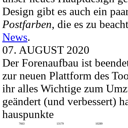
Design gibt es auch ein paa
Postfarben
, die es zu beach
News
.
07. AUGUST 2020
Der Forenaufbau ist beendet
zur neuen Plattform des To
ihr alles Wichtige zum Umz
geändert (und verbessert) ha
hauspunkte
7663
13179
10289