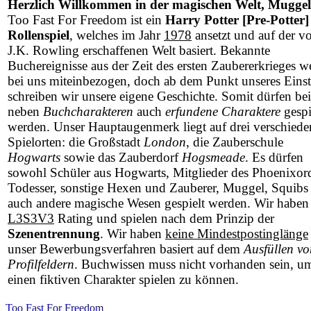
Herzlich Willkommen in der magischen Welt, Muggel
Too Fast For Freedom ist ein
Harry Potter [Pre-Potter]
Rollenspiel
, welches im Jahr
1978
ansetzt und auf der v
J.K. Rowling erschaffenen Welt basiert. Bekannte
Buchereignisse aus der Zeit des ersten Zaubererkrieges w
bei uns miteinbezogen, doch ab dem Punkt unseres Einst
schreiben wir unsere eigene Geschichte. Somit dürfen be
neben
Buchcharakteren
auch
erfundene Charaktere
gespi
werden. Unser Hauptaugenmerk liegt auf drei verschied
Spielorten: die Großstadt
London
, die Zauberschule
Hogwarts
sowie das Zauberdorf
Hogsmeade
. Es dürfen
sowohl Schüler aus Hogwarts, Mitglieder des Phoenixor
Todesser, sonstige Hexen und Zauberer, Muggel, Squibs 
auch andere magische Wesen gespielt werden. Wir haben
L3S3V3
Rating und spielen nach dem Prinzip der
Szenentrennung
. Wir haben
keine Mindestpostinglänge
unser Bewerbungsverfahren basiert auf dem
Ausfüllen vo
Profilfeldern
. Buchwissen muss nicht vorhanden sein, u
einen fiktiven Charakter spielen zu können.
Too Fast For Freedom