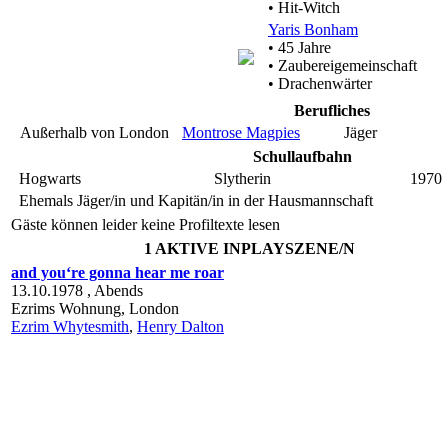
• Hit-Witch
Yaris Bonham
• 45 Jahre
• Zaubereigemeinschaft
• Drachenwärter
Berufliches
Außerhalb von London
Montrose Magpies
Jäger
Schullaufbahn
Hogwarts
Slytherin
1970
Ehemals Jäger/in und Kapitän/in in der Hausmannschaft
Gäste können leider keine Profiltexte lesen
1 AKTIVE INPLAYSZENE/N
and you‘re gonna hear me roar
13.10.1978 ,
Abends
Ezrims Wohnung,
London
Ezrim Whytesmith
,
Henry Dalton