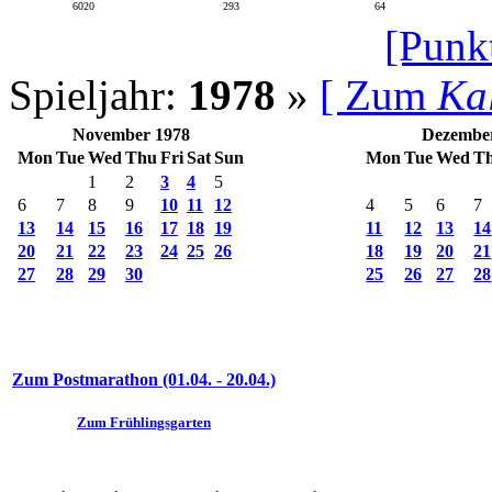
6020
293
64
[Punk
Spieljahr:
1978
»
[ Zum
Ka
November 1978
Dezembe
Mon
Tue
Wed
Thu
Fri
Sat
Sun
Mon
Tue
Wed
T
1
2
3
4
5
6
7
8
9
10
11
12
4
5
6
7
13
14
15
16
17
18
19
11
12
13
14
20
21
22
23
24
25
26
18
19
20
21
27
28
29
30
25
26
27
28
Zum Postmarathon (01.04. - 20.04.)
Zum Frühlingsgarten