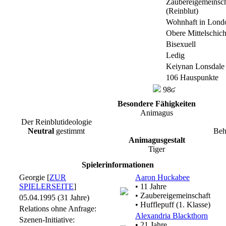
Zaubereigemeinsch
(Reinblut)
Wohnhaft in Lond
Obere Mittelschich
Bisexuell
Ledig
Keiynan Lonsdale
106 Hauspunkte
98ʛ
Besondere Fähigkeiten
Animagus
Der Reinblutideologie
Neutral
gestimmt
Beh
Animagusgestalt
Tiger
Spielerinformationen
Georgie [
ZUR
Aaron Huckabee
SPIELERSEITE
]
• 11 Jahre
• Zaubereigemeinschaft
05.04.1995 (31 Jahre)
• Hufflepuff (1. Klasse)
Relations ohne Anfrage:
Alexandria Blackthorn
Szenen-Initiative:
• 21 Jahre