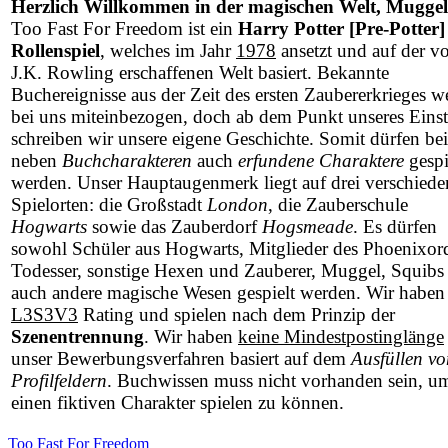
Herzlich Willkommen in der magischen Welt, Muggel
Too Fast For Freedom ist ein
Harry Potter [Pre-Potter]
Rollenspiel
, welches im Jahr
1978
ansetzt und auf der v
J.K. Rowling erschaffenen Welt basiert. Bekannte
Buchereignisse aus der Zeit des ersten Zaubererkrieges w
bei uns miteinbezogen, doch ab dem Punkt unseres Einst
schreiben wir unsere eigene Geschichte. Somit dürfen be
neben
Buchcharakteren
auch
erfundene Charaktere
gespi
werden. Unser Hauptaugenmerk liegt auf drei verschied
Spielorten: die Großstadt
London
, die Zauberschule
Hogwarts
sowie das Zauberdorf
Hogsmeade
. Es dürfen
sowohl Schüler aus Hogwarts, Mitglieder des Phoenixor
Todesser, sonstige Hexen und Zauberer, Muggel, Squibs 
auch andere magische Wesen gespielt werden. Wir haben
L3S3V3
Rating und spielen nach dem Prinzip der
Szenentrennung
. Wir haben
keine Mindestpostinglänge
unser Bewerbungsverfahren basiert auf dem
Ausfüllen vo
Profilfeldern
. Buchwissen muss nicht vorhanden sein, u
einen fiktiven Charakter spielen zu können.
Too Fast For Freedom