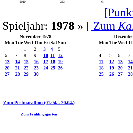
6020
293
64
[Punk
Spieljahr:
1978
»
[ Zum
Ka
November 1978
Dezembe
Mon
Tue
Wed
Thu
Fri
Sat
Sun
Mon
Tue
Wed
T
1
2
3
4
5
6
7
8
9
10
11
12
4
5
6
7
13
14
15
16
17
18
19
11
12
13
14
20
21
22
23
24
25
26
18
19
20
21
27
28
29
30
25
26
27
28
Zum Postmarathon (01.04. - 20.04.)
Zum Frühlingsgarten