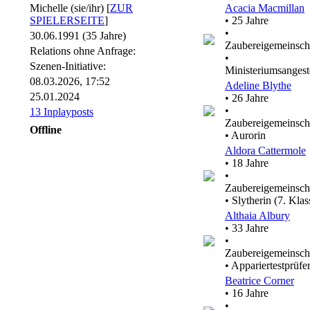
Michelle (sie/ihr) [
ZUR
Acacia Macmillan
SPIELERSEITE
]
• 25 Jahre
•
30.06.1991 (35 Jahre)
Zaubereigemeinsch
Relations ohne Anfrage:
•
Szenen-Initiative:
Ministeriumsangeste
08.03.2026, 17:52
Adeline Blythe
25.01.2024
• 26 Jahre
•
13 Inplayposts
Zaubereigemeinsch
Offline
• Aurorin
Aldora Cattermole
• 18 Jahre
•
Zaubereigemeinsch
• Slytherin (7. Klas
Althaia Albury
• 33 Jahre
•
Zaubereigemeinsch
• Appariertestprüfe
Beatrice Corner
• 16 Jahre
•