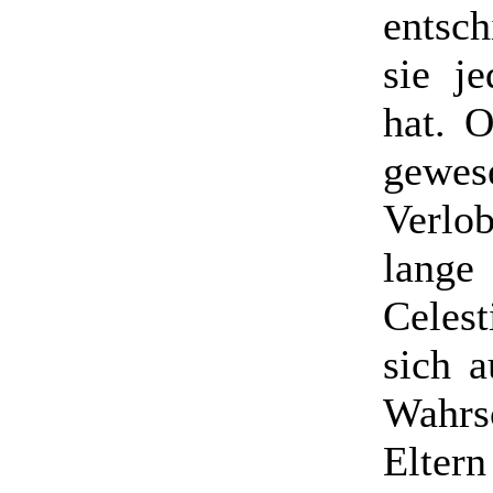
entsc
sie j
hat. O
gewese
Verlob
lange
Celest
sich 
Wahrs
Elter