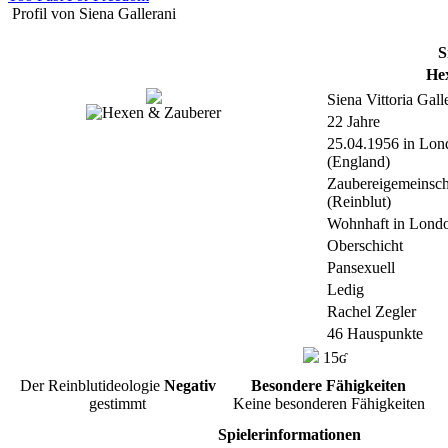
Profil von Siena Gallerani
S
He
Siena Vittoria Gall
22 Jahre
25.04.1956 in Lon
(England)
Zaubereigemeinsch
(Reinblut)
Wohnhaft in Lond
Oberschicht
Pansexuell
Ledig
Rachel Zegler
46 Hauspunkte
15ʛ
Der Reinblutideologie
Negativ
Besondere Fähigkeiten
gestimmt
Keine besonderen Fähigkeiten
Spielerinformationen