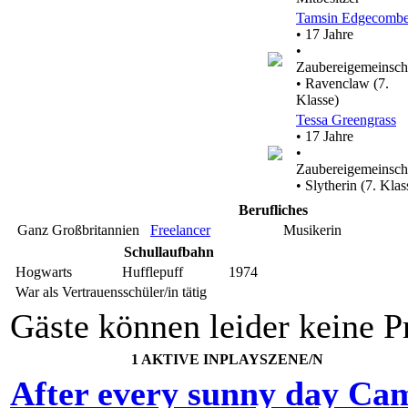
Tamsin Edgecomb
• 17 Jahre
•
Zaubereigemeinsch
• Ravenclaw (7.
Klasse)
Tessa Greengrass
• 17 Jahre
•
Zaubereigemeinsch
• Slytherin (7. Klas
Berufliches
Ganz Großbritannien
Freelancer
Musikerin
Schullaufbahn
Hogwarts
Hufflepuff
1974
War als Vertrauensschüler/in tätig
Gäste können leider keine Pr
1 AKTIVE INPLAYSZENE/N
After every sunny day Ca