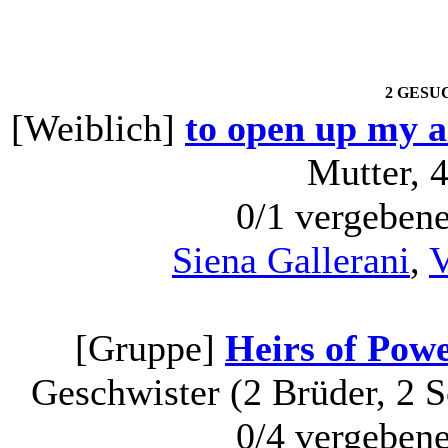
2 GESU
[Weiblich]
to open up my ar
Mutter, 
0/1 vergeben
Siena Gallerani
,
V
[Gruppe]
Heirs of Powe
Geschwister (2 Brüder, 2 S
0/4 vergeben