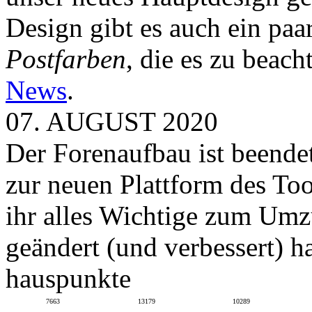
Design gibt es auch ein paa
Postfarben
, die es zu beach
News
.
07. AUGUST 2020
Der Forenaufbau ist beendet
zur neuen Plattform des To
ihr alles Wichtige zum Umz
geändert (und verbessert) ha
hauspunkte
7663
13179
10289