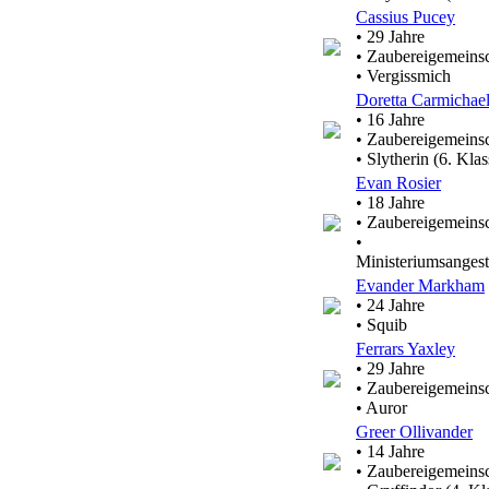
Cassius Pucey
• 29 Jahre
• Zaubereigemeinsc
• Vergissmich
Doretta Carmichae
• 16 Jahre
• Zaubereigemeinsc
• Slytherin (6. Klas
Evan Rosier
• 18 Jahre
• Zaubereigemeinsc
•
Ministeriumsangeste
Evander Markham
• 24 Jahre
• Squib
Ferrars Yaxley
• 29 Jahre
• Zaubereigemeinsc
• Auror
Greer Ollivander
• 14 Jahre
• Zaubereigemeinsc