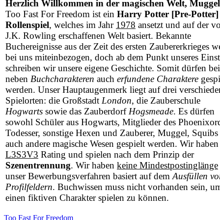
Herzlich Willkommen in der magischen Welt, Muggel
Too Fast For Freedom ist ein
Harry Potter [Pre-Potter]
Rollenspiel
, welches im Jahr
1978
ansetzt und auf der v
J.K. Rowling erschaffenen Welt basiert. Bekannte
Buchereignisse aus der Zeit des ersten Zaubererkrieges w
bei uns miteinbezogen, doch ab dem Punkt unseres Einst
schreiben wir unsere eigene Geschichte. Somit dürfen be
neben
Buchcharakteren
auch
erfundene Charaktere
gespi
werden. Unser Hauptaugenmerk liegt auf drei verschied
Spielorten: die Großstadt
London
, die Zauberschule
Hogwarts
sowie das Zauberdorf
Hogsmeade
. Es dürfen
sowohl Schüler aus Hogwarts, Mitglieder des Phoenixor
Todesser, sonstige Hexen und Zauberer, Muggel, Squibs 
auch andere magische Wesen gespielt werden. Wir haben
L3S3V3
Rating und spielen nach dem Prinzip der
Szenentrennung
. Wir haben
keine Mindestpostinglänge
unser Bewerbungsverfahren basiert auf dem
Ausfüllen vo
Profilfeldern
. Buchwissen muss nicht vorhanden sein, u
einen fiktiven Charakter spielen zu können.
Too Fast For Freedom