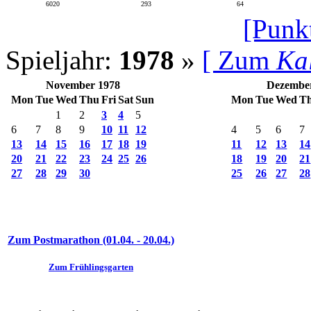
6020
293
64
[Punk
Spieljahr:
1978
»
[ Zum
Ka
November 1978
Dezembe
Mon
Tue
Wed
Thu
Fri
Sat
Sun
Mon
Tue
Wed
T
1
2
3
4
5
6
7
8
9
10
11
12
4
5
6
7
13
14
15
16
17
18
19
11
12
13
14
20
21
22
23
24
25
26
18
19
20
21
27
28
29
30
25
26
27
28
Zum Postmarathon (01.04. - 20.04.)
Zum Frühlingsgarten