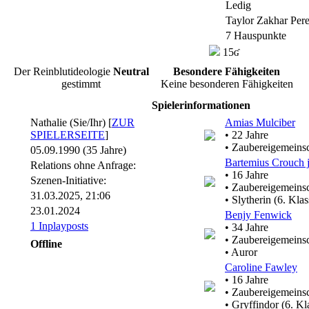
Ledig
Taylor Zakhar Per
7 Hauspunkte
15ʛ
Der Reinblutideologie
Neutral
Besondere Fähigkeiten
gestimmt
Keine besonderen Fähigkeiten
Spielerinformationen
Nathalie (Sie/Ihr) [
ZUR
Amias Mulciber
SPIELERSEITE
]
• 22 Jahre
• Zaubereigemeinsc
05.09.1990 (35 Jahre)
Bartemius Crouch j
Relations ohne Anfrage:
• 16 Jahre
Szenen-Initiative:
• Zaubereigemeinsc
31.03.2025, 21:06
• Slytherin (6. Klas
23.01.2024
Benjy Fenwick
1 Inplayposts
• 34 Jahre
• Zaubereigemeinsc
Offline
• Auror
Caroline Fawley
• 16 Jahre
• Zaubereigemeinsc
• Gryffindor (6. Kl