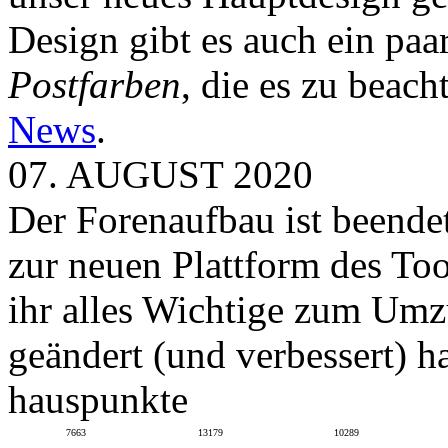
Design gibt es auch ein paa
Postfarben
, die es zu beach
News
.
07. AUGUST 2020
Der Forenaufbau ist beendet
zur neuen Plattform des To
ihr alles Wichtige zum Umz
geändert (und verbessert) ha
hauspunkte
7663
13179
10289