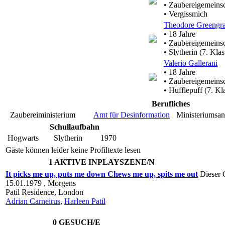
• Zaubereigemeinsc
• Vergissmich
Theodore Greengra
• 18 Jahre
• Zaubereigemeinsc
• Slytherin (7. Klas
Valerio Gallerani
• 18 Jahre
• Zaubereigemeinsc
• Hufflepuff (7. Kl
Berufliches
Zaubereiministerium
Amt für Desinformation
Ministeriumsang
Schullaufbahn
Hogwarts
Slytherin
1970
Gäste können leider keine Profiltexte lesen
1 AKTIVE INPLAYSZENE/N
It picks me up, puts me down Chews me up, spits me out
Dieser 
15.01.1979 ,
Morgens
Patil Residence,
London
Adrian Carneirus
,
Harleen Patil
0 GESUCH/E