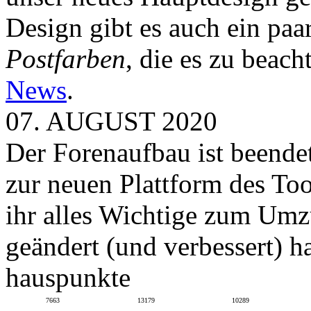
Design gibt es auch ein paa
Postfarben
, die es zu beach
News
.
07. AUGUST 2020
Der Forenaufbau ist beendet
zur neuen Plattform des To
ihr alles Wichtige zum Umz
geändert (und verbessert) ha
hauspunkte
7663
13179
10289