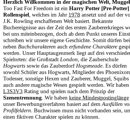
Herzlich Willkommen in der magischen Welt, Muggel
Too Fast For Freedom ist ein
Harry Potter [Pre-Potter]
Rollenspiel
, welches im Jahr
1978
ansetzt und auf der v
J.K. Rowling erschaffenen Welt basiert. Bekannte
Buchereignisse aus der Zeit des ersten Zaubererkrieges w
bei uns miteinbezogen, doch ab dem Punkt unseres Einst
schreiben wir unsere eigene Geschichte. Somit dürfen be
neben
Buchcharakteren
auch
erfundene Charaktere
gespi
werden. Unser Hauptaugenmerk liegt auf drei verschied
Spielorten: die Großstadt
London
, die Zauberschule
Hogwarts
sowie das Zauberdorf
Hogsmeade
. Es dürfen
sowohl Schüler aus Hogwarts, Mitglieder des Phoenixor
Todesser, sonstige Hexen und Zauberer, Muggel, Squibs 
auch andere magische Wesen gespielt werden. Wir haben
L3S3V3
Rating und spielen nach dem Prinzip der
Szenentrennung
. Wir haben
keine Mindestpostinglänge
unser Bewerbungsverfahren basiert auf dem
Ausfüllen vo
Profilfeldern
. Buchwissen muss nicht vorhanden sein, u
einen fiktiven Charakter spielen zu können.