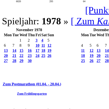
6020
293
64
[Punk
Spieljahr:
1978
»
[ Zum
Ka
November 1978
Dezembe
Mon
Tue
Wed
Thu
Fri
Sat
Sun
Mon
Tue
Wed
T
1
2
3
4
5
6
7
8
9
10
11
12
4
5
6
7
13
14
15
16
17
18
19
11
12
13
14
20
21
22
23
24
25
26
18
19
20
21
27
28
29
30
25
26
27
28
Zum Postmarathon (01.04. - 20.04.)
Zum Frühlingsgarten