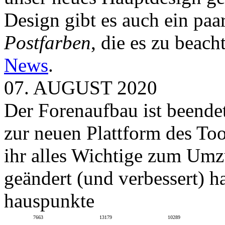
Design gibt es auch ein paa
Postfarben
, die es zu beach
News
.
07. AUGUST 2020
Der Forenaufbau ist beendet
zur neuen Plattform des To
ihr alles Wichtige zum Umz
geändert (und verbessert) ha
hauspunkte
7663
13179
10289