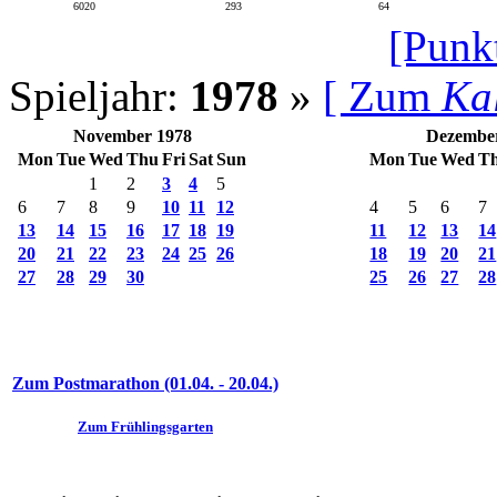
6020
293
64
[Punk
Spieljahr:
1978
»
[ Zum
Ka
November 1978
Dezembe
Mon
Tue
Wed
Thu
Fri
Sat
Sun
Mon
Tue
Wed
T
1
2
3
4
5
6
7
8
9
10
11
12
4
5
6
7
13
14
15
16
17
18
19
11
12
13
14
20
21
22
23
24
25
26
18
19
20
21
27
28
29
30
25
26
27
28
Zum Postmarathon (01.04. - 20.04.)
Zum Frühlingsgarten