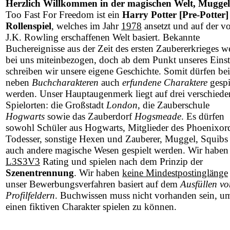
Herzlich Willkommen in der magischen Welt, Muggel
Too Fast For Freedom ist ein
Harry Potter [Pre-Potter]
Rollenspiel
, welches im Jahr
1978
ansetzt und auf der v
J.K. Rowling erschaffenen Welt basiert. Bekannte
Buchereignisse aus der Zeit des ersten Zaubererkrieges w
bei uns miteinbezogen, doch ab dem Punkt unseres Einst
schreiben wir unsere eigene Geschichte. Somit dürfen be
neben
Buchcharakteren
auch
erfundene Charaktere
gespi
werden. Unser Hauptaugenmerk liegt auf drei verschied
Spielorten: die Großstadt
London
, die Zauberschule
Hogwarts
sowie das Zauberdorf
Hogsmeade
. Es dürfen
sowohl Schüler aus Hogwarts, Mitglieder des Phoenixor
Todesser, sonstige Hexen und Zauberer, Muggel, Squibs 
auch andere magische Wesen gespielt werden. Wir haben
L3S3V3
Rating und spielen nach dem Prinzip der
Szenentrennung
. Wir haben
keine Mindestpostinglänge
unser Bewerbungsverfahren basiert auf dem
Ausfüllen vo
Profilfeldern
. Buchwissen muss nicht vorhanden sein, u
einen fiktiven Charakter spielen zu können.