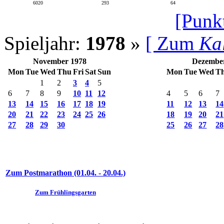
6020
293
64
[Punk
Spieljahr:
1978
»
[ Zum
Ka
November 1978
Dezembe
Mon
Tue
Wed
Thu
Fri
Sat
Sun
Mon
Tue
Wed
T
1
2
3
4
5
6
7
8
9
10
11
12
4
5
6
7
13
14
15
16
17
18
19
11
12
13
14
20
21
22
23
24
25
26
18
19
20
21
27
28
29
30
25
26
27
28
Zum Postmarathon (01.04. - 20.04.)
Zum Frühlingsgarten