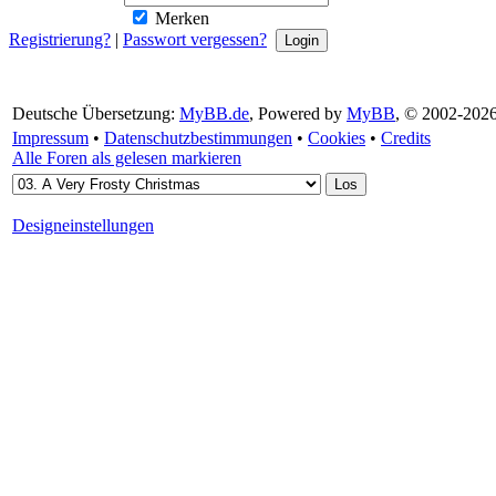
Merken
Registrierung?
|
Passwort vergessen?
Deutsche Übersetzung:
MyBB.de
, Powered by
MyBB
, © 2002-202
Impressum
•
Datenschutzbestimmungen
•
Cookies
•
Credits
Alle Foren als gelesen markieren
Designeinstellungen