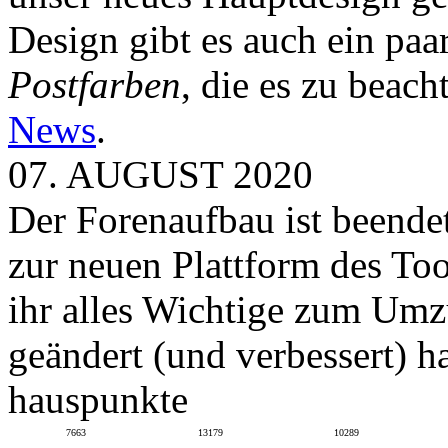
Design gibt es auch ein paa
Postfarben
, die es zu beach
News
.
07. AUGUST 2020
Der Forenaufbau ist beendet
zur neuen Plattform des To
ihr alles Wichtige zum Umz
geändert (und verbessert) ha
hauspunkte
7663
13179
10289