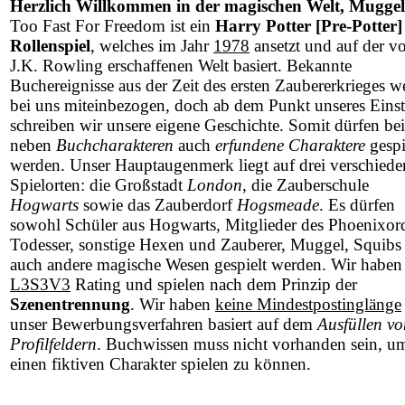
Herzlich Willkommen in der magischen Welt, Muggel
Too Fast For Freedom ist ein
Harry Potter [Pre-Potter]
Rollenspiel
, welches im Jahr
1978
ansetzt und auf der v
J.K. Rowling erschaffenen Welt basiert. Bekannte
Buchereignisse aus der Zeit des ersten Zaubererkrieges w
bei uns miteinbezogen, doch ab dem Punkt unseres Einst
schreiben wir unsere eigene Geschichte. Somit dürfen be
neben
Buchcharakteren
auch
erfundene Charaktere
gespi
werden. Unser Hauptaugenmerk liegt auf drei verschied
Spielorten: die Großstadt
London
, die Zauberschule
Hogwarts
sowie das Zauberdorf
Hogsmeade
. Es dürfen
sowohl Schüler aus Hogwarts, Mitglieder des Phoenixor
Todesser, sonstige Hexen und Zauberer, Muggel, Squibs 
auch andere magische Wesen gespielt werden. Wir haben
L3S3V3
Rating und spielen nach dem Prinzip der
Szenentrennung
. Wir haben
keine Mindestpostinglänge
unser Bewerbungsverfahren basiert auf dem
Ausfüllen vo
Profilfeldern
. Buchwissen muss nicht vorhanden sein, u
einen fiktiven Charakter spielen zu können.