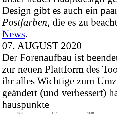
Design gibt es auch ein paa
Postfarben
, die es zu beach
News
.
07. AUGUST 2020
Der Forenaufbau ist beendet
zur neuen Plattform des To
ihr alles Wichtige zum Umz
geändert (und verbessert) ha
hauspunkte
7663
13179
10289