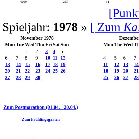
6020
293
64
[Punk
Spieljahr:
1978
»
[ Zum
Ka
November 1978
Dezembe
Mon
Tue
Wed
Thu
Fri
Sat
Sun
Mon
Tue
Wed
T
1
2
3
4
5
6
7
8
9
10
11
12
4
5
6
7
13
14
15
16
17
18
19
11
12
13
14
20
21
22
23
24
25
26
18
19
20
21
27
28
29
30
25
26
27
28
Zum Postmarathon (01.04. - 20.04.)
Zum Frühlingsgarten