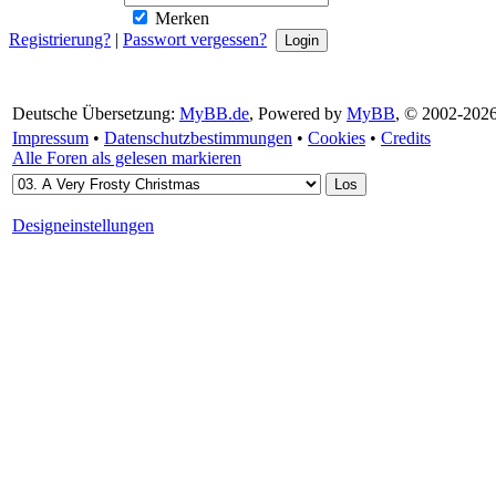
Merken
Registrierung?
|
Passwort vergessen?
Deutsche Übersetzung:
MyBB.de
, Powered by
MyBB
, © 2002-202
Impressum
•
Datenschutzbestimmungen
•
Cookies
•
Credits
Alle Foren als gelesen markieren
Designeinstellungen