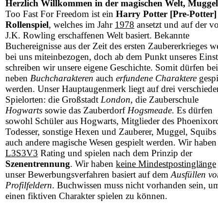
Herzlich Willkommen in der magischen Welt, Muggel
Too Fast For Freedom ist ein
Harry Potter [Pre-Potter]
Rollenspiel
, welches im Jahr
1978
ansetzt und auf der v
J.K. Rowling erschaffenen Welt basiert. Bekannte
Buchereignisse aus der Zeit des ersten Zaubererkrieges w
bei uns miteinbezogen, doch ab dem Punkt unseres Einst
schreiben wir unsere eigene Geschichte. Somit dürfen be
neben
Buchcharakteren
auch
erfundene Charaktere
gespi
werden. Unser Hauptaugenmerk liegt auf drei verschied
Spielorten: die Großstadt
London
, die Zauberschule
Hogwarts
sowie das Zauberdorf
Hogsmeade
. Es dürfen
sowohl Schüler aus Hogwarts, Mitglieder des Phoenixor
Todesser, sonstige Hexen und Zauberer, Muggel, Squibs 
auch andere magische Wesen gespielt werden. Wir haben
L3S3V3
Rating und spielen nach dem Prinzip der
Szenentrennung
. Wir haben
keine Mindestpostinglänge
unser Bewerbungsverfahren basiert auf dem
Ausfüllen vo
Profilfeldern
. Buchwissen muss nicht vorhanden sein, u
einen fiktiven Charakter spielen zu können.