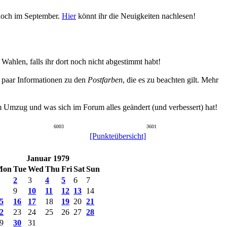
 noch im September.
Hier
könnt ihr die Neuigkeiten nachlesen!
hlen, falls ihr dort noch nicht abgestimmt habt!
n paar Informationen zu den
Postfarben
, die es zu beachten gilt. Mehr
um Umzug und was sich im Forum alles geändert (und verbessert) hat!
6003
3601
[Punkteübersicht]
Januar 1979
Mon
Tue
Wed
Thu
Fri
Sat
Sun
2
3
4
5
6
7
9
10
11
12
13
14
5
16
17
18
19
20
21
2
23
24
25
26
27
28
9
30
31