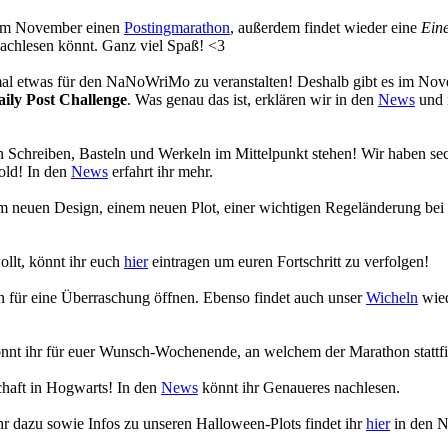
s im November einen
Postingmarathon
, außerdem findet wieder eine
Eine
achlesen könnt. Ganz viel Spaß! <3
 mal etwas für den NaNoWriMo zu veranstalten! Deshalb gibt es im No
aily Post Challenge
. Was genau das ist, erklären wir in den
News
und 
 Schreiben, Basteln und Werkeln im Mittelpunkt stehen! Wir haben se
old! In den
News
erfahrt ihr mehr.
em neuen Design, einem neuen Plot, einer wichtigen Regeländerung bei
ollt, könnt ihr euch
hier
eintragen um euren Fortschritt zu verfolgen!
en für eine Überraschung öffnen. Ebenso findet auch unser
Wicheln
wied
nnt ihr für euer Wunsch-Wochenende, an welchem der Marathon stattfi
chaft in Hogwarts! In den
News
könnt ihr Genaueres nachlesen.
r dazu sowie Infos zu unseren Halloween-Plots findet ihr
hier
in den 