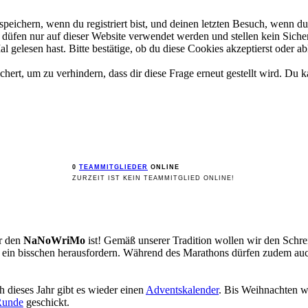
ichern, wenn du registriert bist, und deinen letzten Besuch, wenn du 
üfen nur auf dieser Website verwendet werden und stellen kein Sicher
gelesen hast. Bitte bestätige, ob du diese Cookies akzeptierst oder ab
rt, um zu verhindern, dass dir diese Frage erneut gestellt wird. Du ka
0
TEAMMITGLIEDER
ONLINE
ZURZEIT IST KEIN TEAMMITGLIED ONLINE!
ür den
NaNoWriMo
ist! Gemäß unserer Tradition wollen wir den Sch
st ein bisschen herausfordern. Während des Marathons dürfen zudem a
 dieses Jahr gibt es wieder einen
Adventskalender
. Bis Weihnachten w
Runde
geschickt.