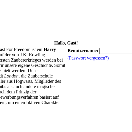
Hallo, Gast!
ast For Freedom ist ein
Harry
Benutzername:
uf der von J.K. Rowling
(Passwort vergessen?)
 ersten Zaubererkrieges werden bei
ir unsere eigene Geschichte. Somit
spielt werden. Unser
adt
London
, die Zauberschule
ler aus Hogwarts, Mitglieder des
ibs als auch andere magische
ach dem Prinzip der
ewerbungsverfahren basiert auf
in, um einen fiktiven Charakter