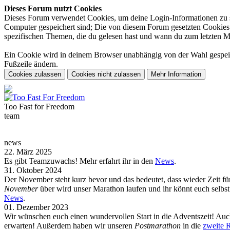
Dieses Forum nutzt Cookies
Dieses Forum verwendet Cookies, um deine Login-Informationen zu spe
Computer gespeichert sind; Die von diesem Forum gesetzten Cookies d
spezifischen Themen, die du gelesen hast und wann du zum letzten Mal 
Ein Cookie wird in deinem Browser unabhängig von der Wahl gespeiche
Fußzeile ändern.
Too Fast for
Freedom
team
news
22. März 2025
Es gibt Teamzuwachs! Mehr erfahrt ihr in den
News
.
31. Oktober 2024
Der November steht kurz bevor und das bedeutet, dass wieder Zeit f
November
über wird unser Marathon laufen und ihr könnt euch selb
News
.
01. Dezember 2023
Wir wünschen euch einen wundervollen Start in die Adventszeit! Auch
erwarten! Außerdem haben wir unseren
Postmarathon
in die
zweite 