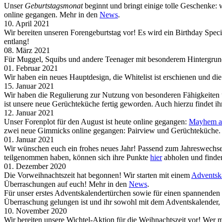
Unser
Geburtstagsmonat
beginnt und bringt einige tolle Geschenke: 
online gegangen. Mehr in den
News
.
10. April 2021
Wir bereiten unseren Forengeburtstag vor! Es wird ein Birthday Sp
entlang!
08. März 2021
Für Muggel, Squibs und andere Teenager mit besonderem Hintergrund 
01. Februar 2021
Wir haben ein neues Hauptdesign, die Whitelist ist erschienen und 
15. Januar 2021
Wir haben die Regulierung zur Nutzung von besonderen Fähigkeiten 
ist unsere neue Gerüchteküche fertig geworden. Auch hierzu findet i
12. Januar 2021
Unser Forenplot für den August ist heute online gegangen:
Mayhem at
zwei neue Gimmicks online gegangen: Pairview und Gerüchteküche.
01. Januar 2021
Wir wünschen euch ein frohes neues Jahr! Passend zum Jahreswechsel
teilgenommen haben, können sich ihre Punkte
hier
abholen und finden
01. Dezember 2020
Die Vorweihnachtszeit hat begonnen! Wir starten mit einem
Adventsk
Überraschungen auf euch! Mehr in den
News
.
Für unser erstes Adventskalendertürchen sowie für einen spannende
Überraschung gelungen ist und ihr sowohl mit dem Adventskalender,
10. November 2020
Wir bereiten unsere Wichtel-Aktion für die Weihnachtszeit vor! Wer