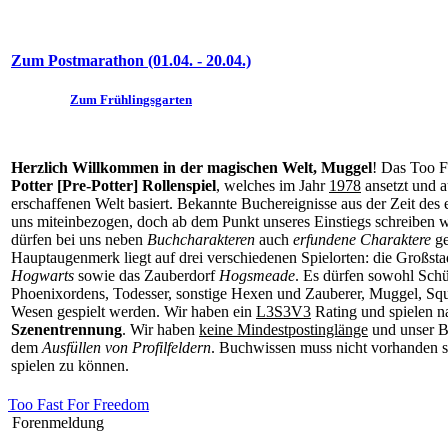
Zum Postmarathon (01.04. - 20.04.)
Zum Frühlingsgarten
Herzlich Willkommen in der magischen Welt, Muggel
! Das Too F
Potter [Pre-Potter] Rollenspiel
, welches im Jahr
1978
ansetzt und a
erschaffenen Welt basiert. Bekannte Buchereignisse aus der Zeit des
uns miteinbezogen, doch ab dem Punkt unseres Einstiegs schreiben w
dürfen bei uns neben
Buchcharakteren
auch
erfundene Charaktere
ge
Hauptaugenmerk liegt auf drei verschiedenen Spielorten: die Großst
Hogwarts
sowie das Zauberdorf
Hogsmeade
. Es dürfen sowohl Schü
Phoenixordens, Todesser, sonstige Hexen und Zauberer, Muggel, Squ
Wesen gespielt werden. Wir haben ein
L3S3V3
Rating und spielen n
Szenentrennung
. Wir haben
keine Mindestpostinglänge
und unser B
dem
Ausfüllen von Profilfeldern
. Buchwissen muss nicht vorhanden se
spielen zu können.
Too Fast For Freedom
Forenmeldung