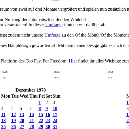
raum von zwei auf drei Monate vergrößert und spielen nun zusätzlich
zur Nutzung der automatisch laufenden Whitelist.
 veranstalten! In dieser
Umfrage
stimmen wir darüber ab.
gisst zudem nicht unsere
Umfrage
zu den Of the Month/Of the Moment Wa
eues Hauptdesign geworden ist! Mit dem neuen Design gibt es auch ei
n Plattform des Too Fast For Freedom!
Hier
findet ihr alles Wichtige z
10289
8268
1853
64
2476
217
Dezember 1978
Mon
Tue
Wed
Thu
Fri
Sat
Sun
1
2
3
1
4
5
6
7
8
9
10
8
11
12
13
14
15
16
17
1
18
19
20
21
22
23
24
2
25
26
27
28
29
30
31
2