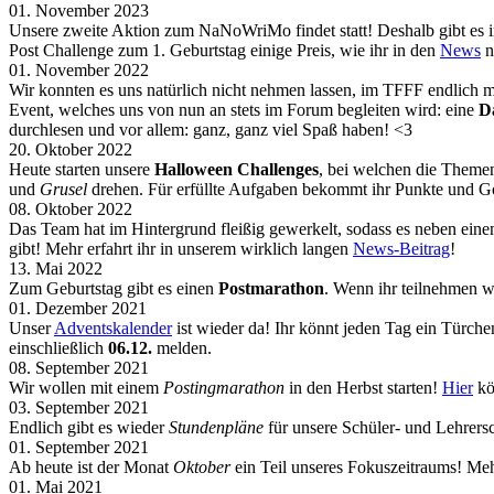
01. November 2023
Unsere zweite Aktion zum NaNoWriMo findet statt! Deshalb gibt e
Post Challenge zum 1. Geburtstag einige Preis, wie ihr in den
News
n
01. November 2022
Wir konnten es uns natürlich nicht nehmen lassen, im TFFF endlich
Event, welches uns von nun an stets im Forum begleiten wird: eine
D
durchlesen und vor allem: ganz, ganz viel Spaß haben! <3
20. Oktober 2022
Heute starten unsere
Halloween Challenges
, bei welchen die Themen
und
Grusel
drehen. Für erfüllte Aufgaben bekommt ihr Punkte und G
08. Oktober 2022
Das Team hat im Hintergrund fleißig gewerkelt, sodass es neben ein
gibt! Mehr erfahrt ihr in unserem wirklich langen
News-Beitrag
!
13. Mai 2022
Zum Geburtstag gibt es einen
Postmarathon
. Wenn ihr teilnehmen w
01. Dezember 2021
Unser
Adventskalender
ist wieder da! Ihr könnt jeden Tag ein Türch
einschließlich
06.12.
melden.
08. September 2021
Wir wollen mit einem
Postingmarathon
in den Herbst starten!
Hier
kö
03. September 2021
Endlich gibt es wieder
Stundenpläne
für unsere Schüler- und Lehrers
01. September 2021
Ab heute ist der Monat
Oktober
ein Teil unseres Fokuszeitraums! Meh
01. Mai 2021