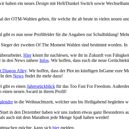
wir haben ein neues
Design
mit Hell/Dunkel Switch sowie Wechselbanne
ecial der OTM-Wahlen geben, für welche ihr ab heute in vielen neuen
gibt es nun neue Profilfelder für die Angaben zur Schulbildung! Mehr
die Sieger der zweiten Of The Moment Wahlen sind bestimmt worden. In
überarbeitet.
Hier
könnt ihr nachlesen, wie ihr in Zukunft von Fähigk
hr in den News nähere
Infos
. Wir hoffen, dass euch die neue Gerüchtekü
 Diagon Alley
. Wir hoffen, dass der Plot im künftigen InGame eure 
 In den
News
findet ihr mehr dazu!
 gibt es einen
Jahresrückblick
für das Too Fast For Freedom. Außerdem
 einen neuen Award in ihrem Profil!
alender
in die Weihnachtszeit, welcher uns bis Heiligabend begleiten w
n Start in den Dezember haben wir uns zudem etwas ganz Besonderes a
 als auch mit dem Marathon jede Menge Spaß haben werdet!
 mitmachen möchte, kann sich
hier
melden.