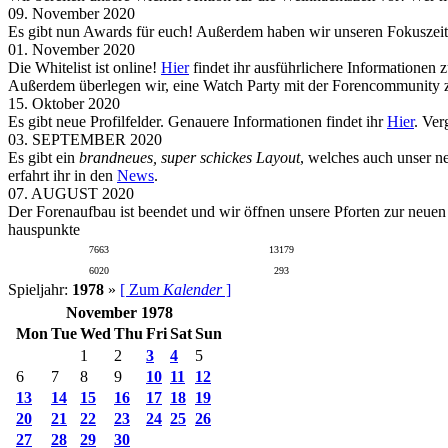
09. November 2020
Es gibt nun Awards für euch! Außerdem haben wir unseren Fokuszeit
01. November 2020
Die Whitelist ist online!
Hier
findet ihr ausführlichere Informationen 
Außerdem überlegen wir, eine Watch Party mit der Forencommunity zu
15. Oktober 2020
Es gibt neue Profilfelder. Genauere Informationen findet ihr
Hier
. Ver
03. SEPTEMBER 2020
Es gibt ein
brandneues, super schickes Layout
, welches auch unser n
erfahrt ihr in den
News
.
07. AUGUST 2020
Der Forenaufbau ist beendet und wir öffnen unsere Pforten zur neue
hauspunkte
7663
13179
6020
293
Spieljahr:
1978
»
[ Zum
Kalender
]
November 1978
Mon
Tue
Wed
Thu
Fri
Sat
Sun
1
2
3
4
5
6
7
8
9
10
11
12
13
14
15
16
17
18
19
20
21
22
23
24
25
26
27
28
29
30