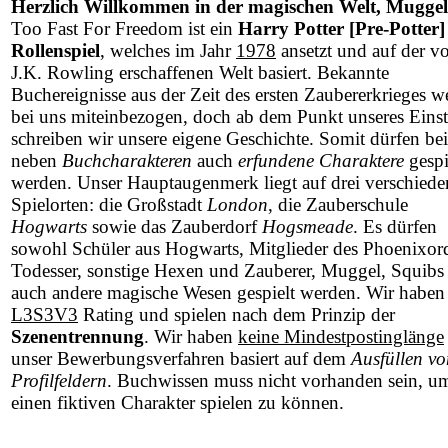
Herzlich Willkommen in der magischen Welt, Muggel
Too Fast For Freedom ist ein
Harry Potter [Pre-Potter]
Rollenspiel
, welches im Jahr
1978
ansetzt und auf der v
J.K. Rowling erschaffenen Welt basiert. Bekannte
Buchereignisse aus der Zeit des ersten Zaubererkrieges w
bei uns miteinbezogen, doch ab dem Punkt unseres Einst
schreiben wir unsere eigene Geschichte. Somit dürfen be
neben
Buchcharakteren
auch
erfundene Charaktere
gespi
werden. Unser Hauptaugenmerk liegt auf drei verschied
Spielorten: die Großstadt
London
, die Zauberschule
Hogwarts
sowie das Zauberdorf
Hogsmeade
. Es dürfen
sowohl Schüler aus Hogwarts, Mitglieder des Phoenixor
Todesser, sonstige Hexen und Zauberer, Muggel, Squibs 
auch andere magische Wesen gespielt werden. Wir haben
L3S3V3
Rating und spielen nach dem Prinzip der
Szenentrennung
. Wir haben
keine Mindestpostinglänge
unser Bewerbungsverfahren basiert auf dem
Ausfüllen vo
Profilfeldern
. Buchwissen muss nicht vorhanden sein, u
einen fiktiven Charakter spielen zu können.