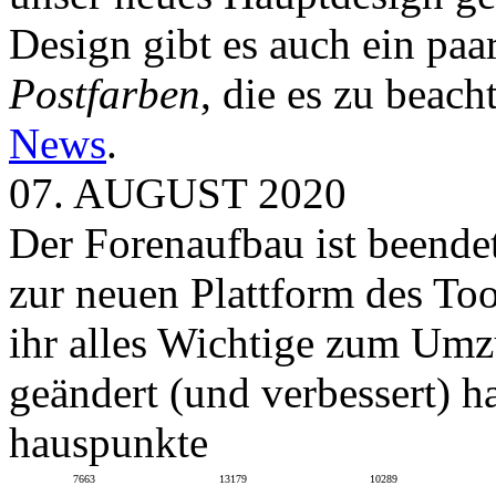
Design gibt es auch ein paa
Postfarben
, die es zu beach
News
.
07. AUGUST 2020
Der Forenaufbau ist beendet
zur neuen Plattform des To
ihr alles Wichtige zum Umz
geändert (und verbessert) ha
hauspunkte
7663
13179
10289