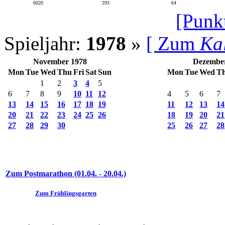
6020
293
64
[Punk
Spieljahr:
1978
»
[ Zum
Ka
November 1978
Dezembe
Mon
Tue
Wed
Thu
Fri
Sat
Sun
Mon
Tue
Wed
T
1
2
3
4
5
6
7
8
9
10
11
12
4
5
6
7
13
14
15
16
17
18
19
11
12
13
14
20
21
22
23
24
25
26
18
19
20
21
27
28
29
30
25
26
27
28
Zum Postmarathon (01.04. - 20.04.)
Zum Frühlingsgarten