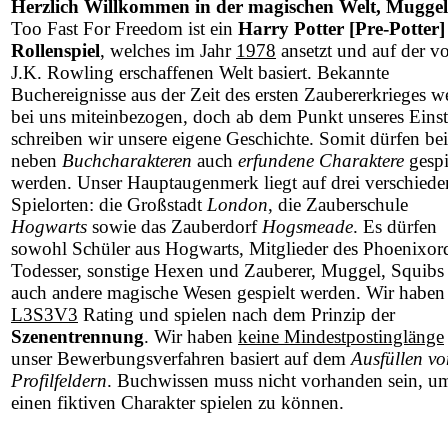
Herzlich Willkommen in der magischen Welt, Muggel
Too Fast For Freedom ist ein
Harry Potter [Pre-Potter]
Rollenspiel
, welches im Jahr
1978
ansetzt und auf der v
J.K. Rowling erschaffenen Welt basiert. Bekannte
Buchereignisse aus der Zeit des ersten Zaubererkrieges w
bei uns miteinbezogen, doch ab dem Punkt unseres Einst
schreiben wir unsere eigene Geschichte. Somit dürfen be
neben
Buchcharakteren
auch
erfundene Charaktere
gespi
werden. Unser Hauptaugenmerk liegt auf drei verschied
Spielorten: die Großstadt
London
, die Zauberschule
Hogwarts
sowie das Zauberdorf
Hogsmeade
. Es dürfen
sowohl Schüler aus Hogwarts, Mitglieder des Phoenixor
Todesser, sonstige Hexen und Zauberer, Muggel, Squibs 
auch andere magische Wesen gespielt werden. Wir haben
L3S3V3
Rating und spielen nach dem Prinzip der
Szenentrennung
. Wir haben
keine Mindestpostinglänge
unser Bewerbungsverfahren basiert auf dem
Ausfüllen vo
Profilfeldern
. Buchwissen muss nicht vorhanden sein, u
einen fiktiven Charakter spielen zu können.