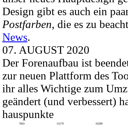
Design gibt es auch ein paa
Postfarben
, die es zu beach
News
.
07. AUGUST 2020
Der Forenaufbau ist beendet
zur neuen Plattform des To
ihr alles Wichtige zum Umz
geändert (und verbessert) ha
hauspunkte
7663
13179
10289