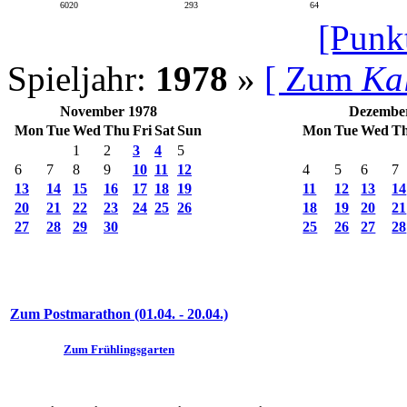
6020
293
64
[Punk
Spieljahr:
1978
»
[ Zum
Ka
November 1978
Dezembe
Mon
Tue
Wed
Thu
Fri
Sat
Sun
Mon
Tue
Wed
T
1
2
3
4
5
6
7
8
9
10
11
12
4
5
6
7
13
14
15
16
17
18
19
11
12
13
14
20
21
22
23
24
25
26
18
19
20
21
27
28
29
30
25
26
27
28
Zum Postmarathon (01.04. - 20.04.)
Zum Frühlingsgarten