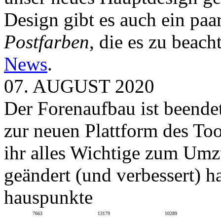
Design gibt es auch ein paa
Postfarben
, die es zu beach
News
.
07. AUGUST 2020
Der Forenaufbau ist beendet
zur neuen Plattform des To
ihr alles Wichtige zum Umz
geändert (und verbessert) ha
hauspunkte
7663
13179
10289