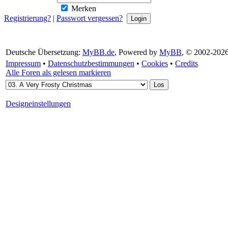
Merken
Registrierung?
|
Passwort vergessen?
Deutsche Übersetzung:
MyBB.de
, Powered by
MyBB
, © 2002-202
Impressum
•
Datenschutzbestimmungen
•
Cookies
•
Credits
Alle Foren als gelesen markieren
Designeinstellungen