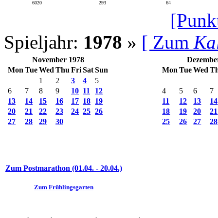
6020
293
64
[Punk
Spieljahr:
1978
»
[ Zum
Ka
November 1978
Dezembe
Mon
Tue
Wed
Thu
Fri
Sat
Sun
Mon
Tue
Wed
T
1
2
3
4
5
6
7
8
9
10
11
12
4
5
6
7
13
14
15
16
17
18
19
11
12
13
14
20
21
22
23
24
25
26
18
19
20
21
27
28
29
30
25
26
27
28
Zum Postmarathon (01.04. - 20.04.)
Zum Frühlingsgarten