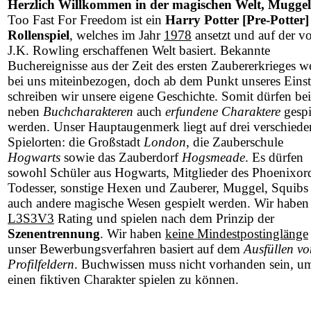
Herzlich Willkommen in der magischen Welt, Muggel
Too Fast For Freedom ist ein
Harry Potter [Pre-Potter]
Rollenspiel
, welches im Jahr
1978
ansetzt und auf der v
J.K. Rowling erschaffenen Welt basiert. Bekannte
Buchereignisse aus der Zeit des ersten Zaubererkrieges w
bei uns miteinbezogen, doch ab dem Punkt unseres Einst
schreiben wir unsere eigene Geschichte. Somit dürfen be
neben
Buchcharakteren
auch
erfundene Charaktere
gespi
werden. Unser Hauptaugenmerk liegt auf drei verschied
Spielorten: die Großstadt
London
, die Zauberschule
Hogwarts
sowie das Zauberdorf
Hogsmeade
. Es dürfen
sowohl Schüler aus Hogwarts, Mitglieder des Phoenixor
Todesser, sonstige Hexen und Zauberer, Muggel, Squibs 
auch andere magische Wesen gespielt werden. Wir haben
L3S3V3
Rating und spielen nach dem Prinzip der
Szenentrennung
. Wir haben
keine Mindestpostinglänge
unser Bewerbungsverfahren basiert auf dem
Ausfüllen vo
Profilfeldern
. Buchwissen muss nicht vorhanden sein, u
einen fiktiven Charakter spielen zu können.