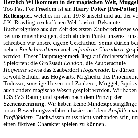
Herzlich Willkommen in der magischen Welt, Muggel
Too Fast For Freedom ist ein
Harry Potter [Pre-Potter]
Rollenspiel
, welches im Jahr
1978
ansetzt und auf der v
J.K. Rowling erschaffenen Welt basiert. Bekannte
Buchereignisse aus der Zeit des ersten Zaubererkrieges w
bei uns miteinbezogen, doch ab dem Punkt unseres Einst
schreiben wir unsere eigene Geschichte. Somit dürfen be
neben
Buchcharakteren
auch
erfundene Charaktere
gespi
werden. Unser Hauptaugenmerk liegt auf drei verschied
Spielorten: die Großstadt
London
, die Zauberschule
Hogwarts
sowie das Zauberdorf
Hogsmeade
. Es dürfen
sowohl Schüler aus Hogwarts, Mitglieder des Phoenixor
Todesser, sonstige Hexen und Zauberer, Muggel, Squibs 
auch andere magische Wesen gespielt werden. Wir haben
L3S3V3
Rating und spielen nach dem Prinzip der
Szenentrennung
. Wir haben
keine Mindestpostinglänge
unser Bewerbungsverfahren basiert auf dem
Ausfüllen vo
Profilfeldern
. Buchwissen muss nicht vorhanden sein, u
einen fiktiven Charakter spielen zu können.