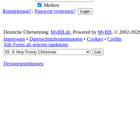
Merken
Registrierung?
|
Passwort vergessen?
Deutsche Übersetzung:
MyBB.de
, Powered by
MyBB
, © 2002-202
Impressum
•
Datenschutzbestimmungen
•
Cookies
•
Credits
Alle Foren als gelesen markieren
Designeinstellungen