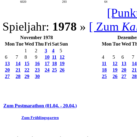
6020
293
64
[Punk
Spieljahr:
1978
»
[ Zum
Ka
November 1978
Dezembe
Mon
Tue
Wed
Thu
Fri
Sat
Sun
Mon
Tue
Wed
T
1
2
3
4
5
6
7
8
9
10
11
12
4
5
6
7
13
14
15
16
17
18
19
11
12
13
14
20
21
22
23
24
25
26
18
19
20
21
27
28
29
30
25
26
27
28
Zum Postmarathon (01.04. - 20.04.)
Zum Frühlingsgarten