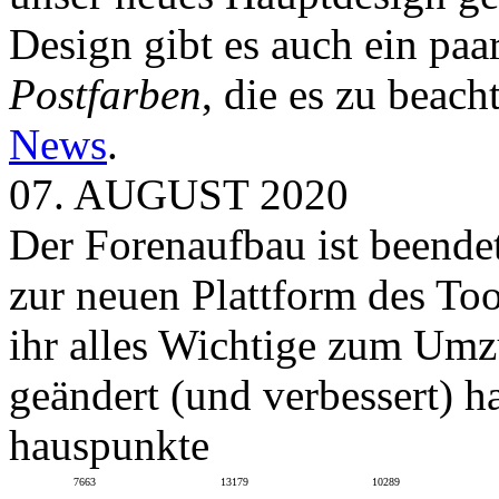
Design gibt es auch ein paa
Postfarben
, die es zu beach
News
.
07. AUGUST 2020
Der Forenaufbau ist beendet
zur neuen Plattform des To
ihr alles Wichtige zum Umz
geändert (und verbessert) ha
hauspunkte
7663
13179
10289