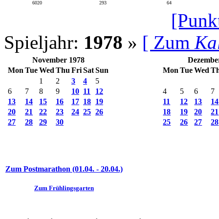
6020
293
64
[Punk
Spieljahr:
1978
»
[ Zum
Ka
November 1978
Dezembe
Mon
Tue
Wed
Thu
Fri
Sat
Sun
Mon
Tue
Wed
T
1
2
3
4
5
6
7
8
9
10
11
12
4
5
6
7
13
14
15
16
17
18
19
11
12
13
14
20
21
22
23
24
25
26
18
19
20
21
27
28
29
30
25
26
27
28
Zum Postmarathon (01.04. - 20.04.)
Zum Frühlingsgarten