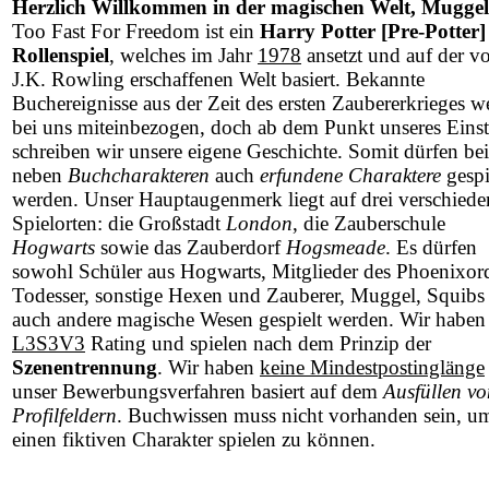
Herzlich Willkommen in der magischen Welt, Muggel
Too Fast For Freedom ist ein
Harry Potter [Pre-Potter]
Rollenspiel
, welches im Jahr
1978
ansetzt und auf der v
J.K. Rowling erschaffenen Welt basiert. Bekannte
Buchereignisse aus der Zeit des ersten Zaubererkrieges w
bei uns miteinbezogen, doch ab dem Punkt unseres Einst
schreiben wir unsere eigene Geschichte. Somit dürfen be
neben
Buchcharakteren
auch
erfundene Charaktere
gespi
werden. Unser Hauptaugenmerk liegt auf drei verschied
Spielorten: die Großstadt
London
, die Zauberschule
Hogwarts
sowie das Zauberdorf
Hogsmeade
. Es dürfen
sowohl Schüler aus Hogwarts, Mitglieder des Phoenixor
Todesser, sonstige Hexen und Zauberer, Muggel, Squibs 
auch andere magische Wesen gespielt werden. Wir haben
L3S3V3
Rating und spielen nach dem Prinzip der
Szenentrennung
. Wir haben
keine Mindestpostinglänge
unser Bewerbungsverfahren basiert auf dem
Ausfüllen vo
Profilfeldern
. Buchwissen muss nicht vorhanden sein, u
einen fiktiven Charakter spielen zu können.