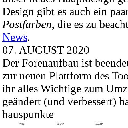
Design gibt es auch ein paa
Postfarben
, die es zu beach
News
.
07. AUGUST 2020
Der Forenaufbau ist beendet
zur neuen Plattform des To
ihr alles Wichtige zum Umz
geändert (und verbessert) ha
hauspunkte
7663
13179
10289