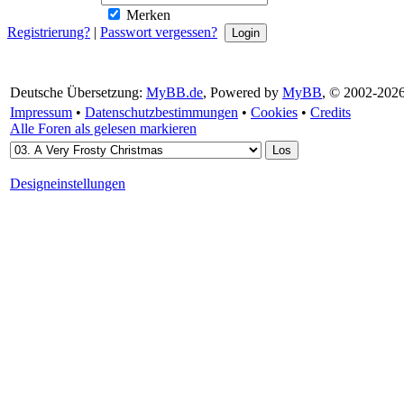
Merken
Registrierung?
|
Passwort vergessen?
Deutsche Übersetzung:
MyBB.de
, Powered by
MyBB
, © 2002-202
Impressum
•
Datenschutzbestimmungen
•
Cookies
•
Credits
Alle Foren als gelesen markieren
Designeinstellungen