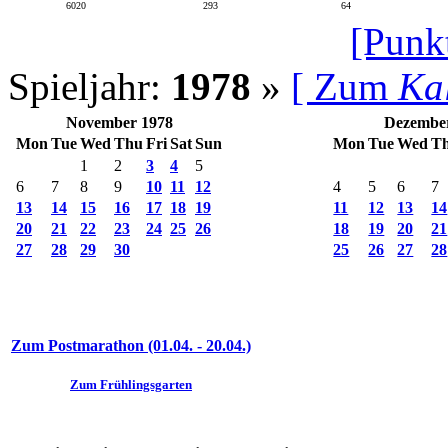
6020
293
64
[Punk
Spieljahr:
1978
»
[ Zum
Ka
November 1978
Dezembe
Mon
Tue
Wed
Thu
Fri
Sat
Sun
Mon
Tue
Wed
T
1
2
3
4
5
6
7
8
9
10
11
12
4
5
6
7
13
14
15
16
17
18
19
11
12
13
14
20
21
22
23
24
25
26
18
19
20
21
27
28
29
30
25
26
27
28
Zum Postmarathon (01.04. - 20.04.)
Zum Frühlingsgarten