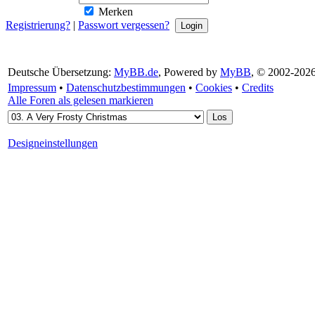
Merken
Registrierung?
|
Passwort vergessen?
Deutsche Übersetzung:
MyBB.de
, Powered by
MyBB
, © 2002-202
Impressum
•
Datenschutzbestimmungen
•
Cookies
•
Credits
Alle Foren als gelesen markieren
Designeinstellungen