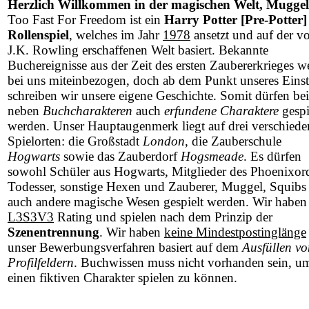
Herzlich Willkommen in der magischen Welt, Muggel
Too Fast For Freedom ist ein
Harry Potter [Pre-Potter]
Rollenspiel
, welches im Jahr
1978
ansetzt und auf der v
J.K. Rowling erschaffenen Welt basiert. Bekannte
Buchereignisse aus der Zeit des ersten Zaubererkrieges w
bei uns miteinbezogen, doch ab dem Punkt unseres Einst
schreiben wir unsere eigene Geschichte. Somit dürfen be
neben
Buchcharakteren
auch
erfundene Charaktere
gespi
werden. Unser Hauptaugenmerk liegt auf drei verschied
Spielorten: die Großstadt
London
, die Zauberschule
Hogwarts
sowie das Zauberdorf
Hogsmeade
. Es dürfen
sowohl Schüler aus Hogwarts, Mitglieder des Phoenixor
Todesser, sonstige Hexen und Zauberer, Muggel, Squibs 
auch andere magische Wesen gespielt werden. Wir haben
L3S3V3
Rating und spielen nach dem Prinzip der
Szenentrennung
. Wir haben
keine Mindestpostinglänge
unser Bewerbungsverfahren basiert auf dem
Ausfüllen vo
Profilfeldern
. Buchwissen muss nicht vorhanden sein, u
einen fiktiven Charakter spielen zu können.