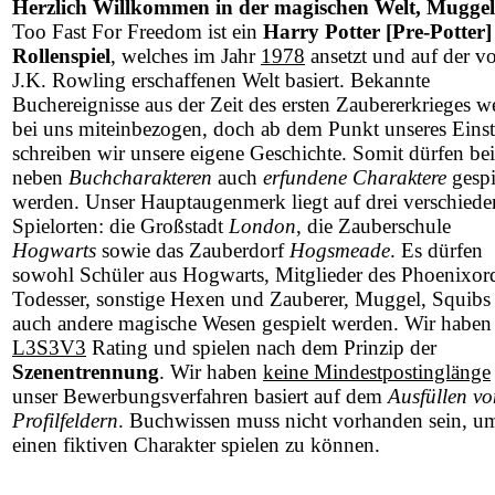
Herzlich Willkommen in der magischen Welt, Muggel
Too Fast For Freedom ist ein
Harry Potter [Pre-Potter]
Rollenspiel
, welches im Jahr
1978
ansetzt und auf der v
J.K. Rowling erschaffenen Welt basiert. Bekannte
Buchereignisse aus der Zeit des ersten Zaubererkrieges w
bei uns miteinbezogen, doch ab dem Punkt unseres Einst
schreiben wir unsere eigene Geschichte. Somit dürfen be
neben
Buchcharakteren
auch
erfundene Charaktere
gespi
werden. Unser Hauptaugenmerk liegt auf drei verschied
Spielorten: die Großstadt
London
, die Zauberschule
Hogwarts
sowie das Zauberdorf
Hogsmeade
. Es dürfen
sowohl Schüler aus Hogwarts, Mitglieder des Phoenixor
Todesser, sonstige Hexen und Zauberer, Muggel, Squibs 
auch andere magische Wesen gespielt werden. Wir haben
L3S3V3
Rating und spielen nach dem Prinzip der
Szenentrennung
. Wir haben
keine Mindestpostinglänge
unser Bewerbungsverfahren basiert auf dem
Ausfüllen vo
Profilfeldern
. Buchwissen muss nicht vorhanden sein, u
einen fiktiven Charakter spielen zu können.