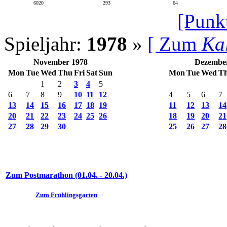
6020
293
64
[Punk
Spieljahr:
1978
»
[ Zum
Ka
November 1978
Dezembe
Mon
Tue
Wed
Thu
Fri
Sat
Sun
Mon
Tue
Wed
T
1
2
3
4
5
6
7
8
9
10
11
12
4
5
6
7
13
14
15
16
17
18
19
11
12
13
14
20
21
22
23
24
25
26
18
19
20
21
27
28
29
30
25
26
27
28
Zum Postmarathon (01.04. - 20.04.)
Zum Frühlingsgarten