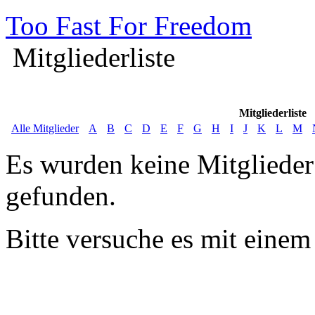
Too Fast For Freedom
Mitgliederliste
Mitgliederliste
Alle Mitglieder
A
B
C
D
E
F
G
H
I
J
K
L
M
Es wurden keine Mitglieder
gefunden.
Bitte versuche es mit einem