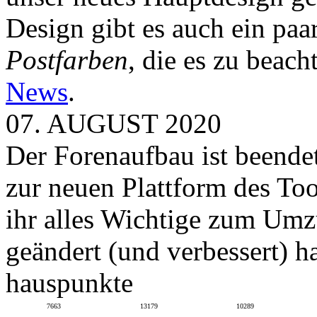
Design gibt es auch ein paa
Postfarben
, die es zu beach
News
.
07. AUGUST 2020
Der Forenaufbau ist beendet
zur neuen Plattform des To
ihr alles Wichtige zum Umz
geändert (und verbessert) ha
hauspunkte
7663
13179
10289