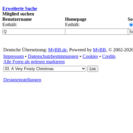
Erweiterte Suche
Mitglied suchen
Benutzername
Homepage
So
Enthält:
Enthält:
Deutsche Übersetzung:
MyBB.de
, Powered by
MyBB
, © 2002-202
Impressum
•
Datenschutzbestimmungen
•
Cookies
•
Credits
Alle Foren als gelesen markieren
Designeinstellungen