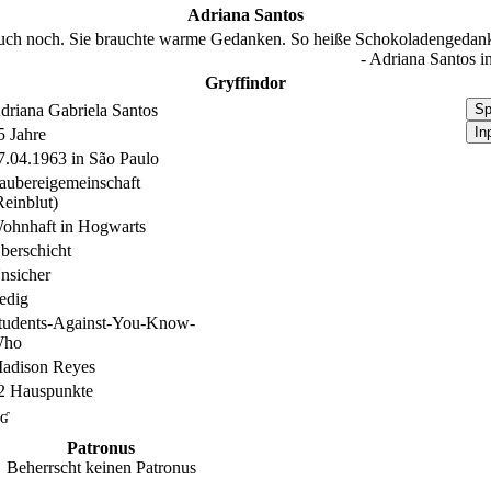
Adriana Santos
auch noch. Sie brauchte warme Gedanken. So heiße Schokoladengedan
-
Adriana Santos
i
Gryffindor
driana Gabriela Santos
Sp
In
5 Jahre
7.04.1963 in São Paulo
aubereigemeinschaft
Reinblut)
ohnhaft in Hogwarts
berschicht
nsicher
edig
tudents-Against-You-Know-
ho
adison Reyes
2 Hauspunkte
ʛ
Patronus
Beherrscht keinen Patronus