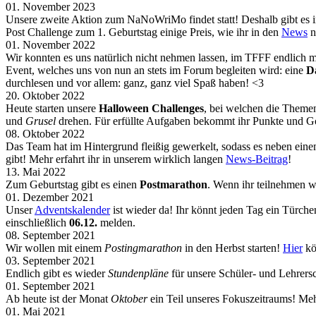
01. November 2023
Unsere zweite Aktion zum NaNoWriMo findet statt! Deshalb gibt e
Post Challenge zum 1. Geburtstag einige Preis, wie ihr in den
News
n
01. November 2022
Wir konnten es uns natürlich nicht nehmen lassen, im TFFF endlich
Event, welches uns von nun an stets im Forum begleiten wird: eine
D
durchlesen und vor allem: ganz, ganz viel Spaß haben! <3
20. Oktober 2022
Heute starten unsere
Halloween Challenges
, bei welchen die Themen
und
Grusel
drehen. Für erfüllte Aufgaben bekommt ihr Punkte und G
08. Oktober 2022
Das Team hat im Hintergrund fleißig gewerkelt, sodass es neben ein
gibt! Mehr erfahrt ihr in unserem wirklich langen
News-Beitrag
!
13. Mai 2022
Zum Geburtstag gibt es einen
Postmarathon
. Wenn ihr teilnehmen w
01. Dezember 2021
Unser
Adventskalender
ist wieder da! Ihr könnt jeden Tag ein Türch
einschließlich
06.12.
melden.
08. September 2021
Wir wollen mit einem
Postingmarathon
in den Herbst starten!
Hier
kö
03. September 2021
Endlich gibt es wieder
Stundenpläne
für unsere Schüler- und Lehrers
01. September 2021
Ab heute ist der Monat
Oktober
ein Teil unseres Fokuszeitraums! Meh
01. Mai 2021