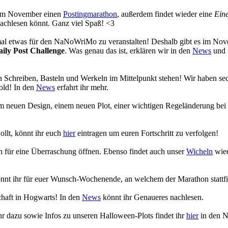
s im November einen
Postingmarathon
, außerdem findet wieder eine
Eine
achlesen könnt. Ganz viel Spaß! <3
 mal etwas für den NaNoWriMo zu veranstalten! Deshalb gibt es im No
aily Post Challenge
. Was genau das ist, erklären wir in den
News
und 
 Schreiben, Basteln und Werkeln im Mittelpunkt stehen! Wir haben se
old! In den
News
erfahrt ihr mehr.
em neuen Design, einem neuen Plot, einer wichtigen Regeländerung bei
ollt, könnt ihr euch
hier
eintragen um euren Fortschritt zu verfolgen!
en für eine Überraschung öffnen. Ebenso findet auch unser
Wicheln
wied
nnt ihr für euer Wunsch-Wochenende, an welchem der Marathon stattfi
chaft in Hogwarts! In den
News
könnt ihr Genaueres nachlesen.
r dazu sowie Infos zu unseren Halloween-Plots findet ihr
hier
in den 