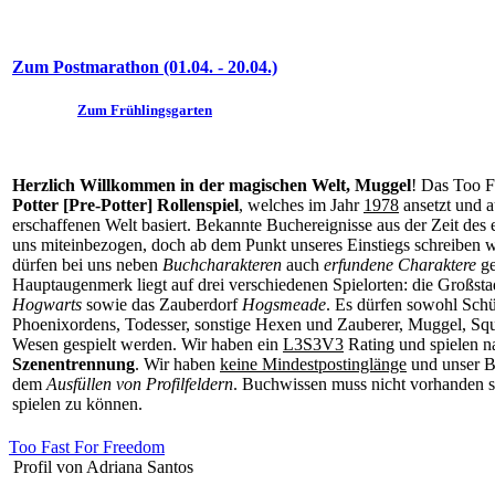
Zum Postmarathon (01.04. - 20.04.)
Zum Frühlingsgarten
Herzlich Willkommen in der magischen Welt, Muggel
! Das Too F
Potter [Pre-Potter] Rollenspiel
, welches im Jahr
1978
ansetzt und a
erschaffenen Welt basiert. Bekannte Buchereignisse aus der Zeit des
uns miteinbezogen, doch ab dem Punkt unseres Einstiegs schreiben w
dürfen bei uns neben
Buchcharakteren
auch
erfundene Charaktere
ge
Hauptaugenmerk liegt auf drei verschiedenen Spielorten: die Großst
Hogwarts
sowie das Zauberdorf
Hogsmeade
. Es dürfen sowohl Schü
Phoenixordens, Todesser, sonstige Hexen und Zauberer, Muggel, Squ
Wesen gespielt werden. Wir haben ein
L3S3V3
Rating und spielen n
Szenentrennung
. Wir haben
keine Mindestpostinglänge
und unser B
dem
Ausfüllen von Profilfeldern
. Buchwissen muss nicht vorhanden se
spielen zu können.
Too Fast For Freedom
Profil von Adriana Santos