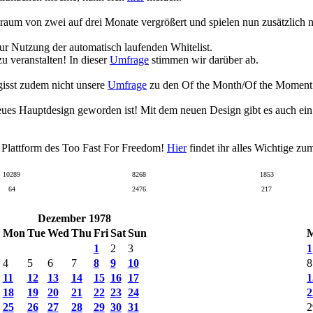
raum von zwei auf drei Monate vergrößert und spielen nun zusätzlich
zur Nutzung der automatisch laufenden Whitelist.
 veranstalten! In dieser
Umfrage
stimmen wir darüber ab.
gisst zudem nicht unsere
Umfrage
zu den Of the Month/Of the Moment Wa
eues Hauptdesign geworden ist! Mit dem neuen Design gibt es auch ei
n Plattform des Too Fast For Freedom!
Hier
findet ihr alles Wichtige z
10289
8268
1853
64
2476
217
Dezember 1978
Mon
Tue
Wed
Thu
Fri
Sat
Sun
1
2
3
1
4
5
6
7
8
9
10
8
11
12
13
14
15
16
17
1
18
19
20
21
22
23
24
2
25
26
27
28
29
30
31
2