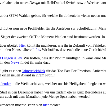
wir haben ein neues
Design
mit Hell/Dunkel Switch sowie Wechselbanne
ecial der OTM-Wahlen geben, für welche ihr ab heute in vielen neuen
gibt es nun neue Profilfelder für die Angaben zur Schulbildung! Mehr
die Sieger der zweiten Of The Moment Wahlen sind bestimmt worden. In
überarbeitet.
Hier
könnt ihr nachlesen, wie ihr in Zukunft von Fähigk
hr in den News nähere
Infos
. Wir hoffen, dass euch die neue Gerüchtekü
 Diagon Alley
. Wir hoffen, dass der Plot im künftigen InGame eure 
 In den
News
findet ihr mehr dazu!
 gibt es einen
Jahresrückblick
für das Too Fast For Freedom. Außerdem
 einen neuen Award in ihrem Profil!
alender
in die Weihnachtszeit, welcher uns bis Heiligabend begleiten w
n Start in den Dezember haben wir uns zudem etwas ganz Besonderes a
 als auch mit dem Marathon jede Menge Spaß haben werdet!
 mitmachen möchte, kann sich
hier
melden.