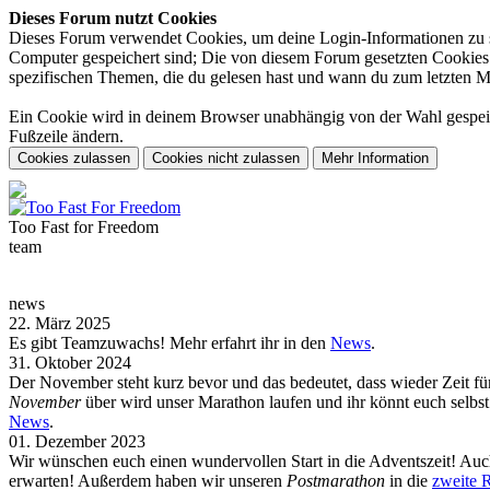
Dieses Forum nutzt Cookies
Dieses Forum verwendet Cookies, um deine Login-Informationen zu spe
Computer gespeichert sind; Die von diesem Forum gesetzten Cookies d
spezifischen Themen, die du gelesen hast und wann du zum letzten Mal 
Ein Cookie wird in deinem Browser unabhängig von der Wahl gespeiche
Fußzeile ändern.
Too Fast for
Freedom
team
news
22. März 2025
Es gibt Teamzuwachs! Mehr erfahrt ihr in den
News
.
31. Oktober 2024
Der November steht kurz bevor und das bedeutet, dass wieder Zeit f
November
über wird unser Marathon laufen und ihr könnt euch selb
News
.
01. Dezember 2023
Wir wünschen euch einen wundervollen Start in die Adventszeit! Auch
erwarten! Außerdem haben wir unseren
Postmarathon
in die
zweite 