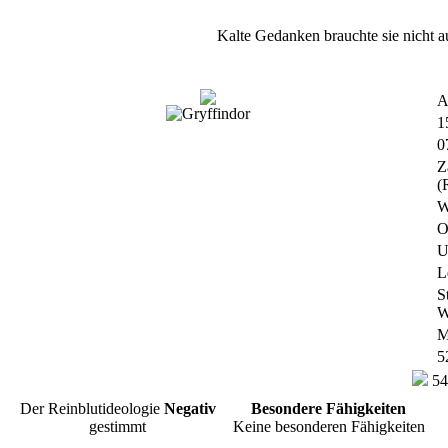
Kalte Gedanken brauchte sie nicht 
A
1
0
Z
(
W
O
U
L
S
W
M
5
54
Der Reinblutideologie
Negativ
Besondere Fähigkeiten
gestimmt
Keine besonderen Fähigkeiten