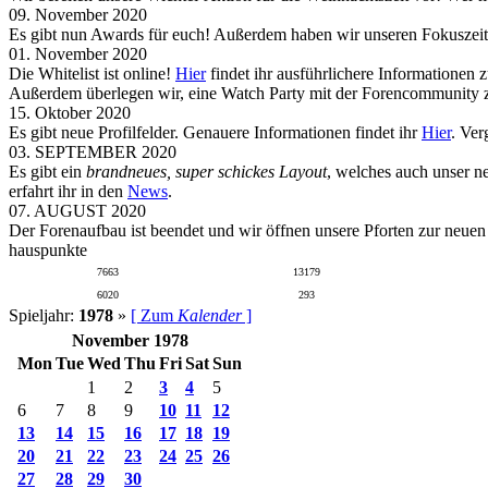
09. November 2020
Es gibt nun Awards für euch! Außerdem haben wir unseren Fokuszeit
01. November 2020
Die Whitelist ist online!
Hier
findet ihr ausführlichere Informationen 
Außerdem überlegen wir, eine Watch Party mit der Forencommunity zu
15. Oktober 2020
Es gibt neue Profilfelder. Genauere Informationen findet ihr
Hier
. Ver
03. SEPTEMBER 2020
Es gibt ein
brandneues, super schickes Layout
, welches auch unser n
erfahrt ihr in den
News
.
07. AUGUST 2020
Der Forenaufbau ist beendet und wir öffnen unsere Pforten zur neue
hauspunkte
7663
13179
6020
293
Spieljahr:
1978
»
[ Zum
Kalender
]
November 1978
Mon
Tue
Wed
Thu
Fri
Sat
Sun
1
2
3
4
5
6
7
8
9
10
11
12
13
14
15
16
17
18
19
20
21
22
23
24
25
26
27
28
29
30