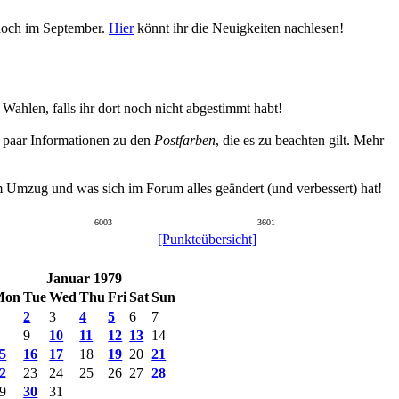
 noch im September.
Hier
könnt ihr die Neuigkeiten nachlesen!
hlen, falls ihr dort noch nicht abgestimmt habt!
n paar Informationen zu den
Postfarben
, die es zu beachten gilt. Mehr
um Umzug und was sich im Forum alles geändert (und verbessert) hat!
6003
3601
[Punkteübersicht]
Januar 1979
Mon
Tue
Wed
Thu
Fri
Sat
Sun
2
3
4
5
6
7
9
10
11
12
13
14
5
16
17
18
19
20
21
2
23
24
25
26
27
28
9
30
31