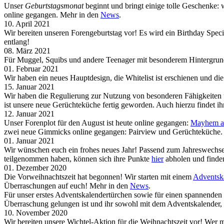
Unser
Geburtstagsmonat
beginnt und bringt einige tolle Geschenke: 
online gegangen. Mehr in den
News
.
10. April 2021
Wir bereiten unseren Forengeburtstag vor! Es wird ein Birthday Sp
entlang!
08. März 2021
Für Muggel, Squibs und andere Teenager mit besonderem Hintergrund 
01. Februar 2021
Wir haben ein neues Hauptdesign, die Whitelist ist erschienen und 
15. Januar 2021
Wir haben die Regulierung zur Nutzung von besonderen Fähigkeiten 
ist unsere neue Gerüchteküche fertig geworden. Auch hierzu findet i
12. Januar 2021
Unser Forenplot für den August ist heute online gegangen:
Mayhem at
zwei neue Gimmicks online gegangen: Pairview und Gerüchteküche.
01. Januar 2021
Wir wünschen euch ein frohes neues Jahr! Passend zum Jahreswechsel
teilgenommen haben, können sich ihre Punkte
hier
abholen und finden
01. Dezember 2020
Die Vorweihnachtszeit hat begonnen! Wir starten mit einem
Adventsk
Überraschungen auf euch! Mehr in den
News
.
Für unser erstes Adventskalendertürchen sowie für einen spannende
Überraschung gelungen ist und ihr sowohl mit dem Adventskalender,
10. November 2020
Wir bereiten unsere Wichtel-Aktion für die Weihnachtszeit vor! Wer