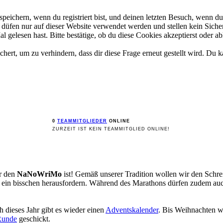
ichern, wenn du registriert bist, und deinen letzten Besuch, wenn du 
üfen nur auf dieser Website verwendet werden und stellen kein Sicher
gelesen hast. Bitte bestätige, ob du diese Cookies akzeptierst oder ab
rt, um zu verhindern, dass dir diese Frage erneut gestellt wird. Du ka
0
TEAMMITGLIEDER
ONLINE
ZURZEIT IST KEIN TEAMMITGLIED ONLINE!
ür den
NaNoWriMo
ist! Gemäß unserer Tradition wollen wir den Sch
st ein bisschen herausfordern. Während des Marathons dürfen zudem a
 dieses Jahr gibt es wieder einen
Adventskalender
. Bis Weihnachten w
Runde
geschickt.