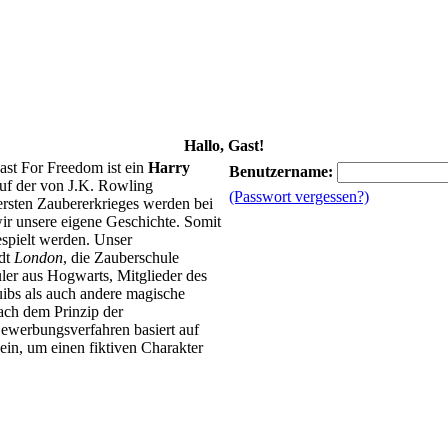
Hallo, Gast!
ast For Freedom ist ein
Harry
Benutzername:
uf der von J.K. Rowling
(Passwort vergessen?)
 ersten Zaubererkrieges werden bei
ir unsere eigene Geschichte. Somit
spielt werden. Unser
adt
London
, die Zauberschule
ler aus Hogwarts, Mitglieder des
ibs als auch andere magische
ach dem Prinzip der
ewerbungsverfahren basiert auf
in, um einen fiktiven Charakter